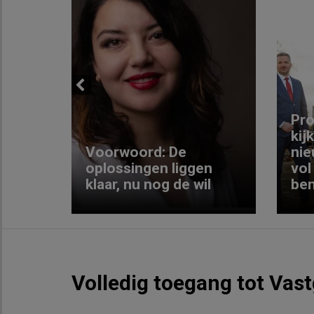
Previous
ng:
Pro
kij
Voorwoord: De
nie
ke
oplossingen liggen
vol
klaar, nu nog de wil
ben
Volledig toegang tot Vas