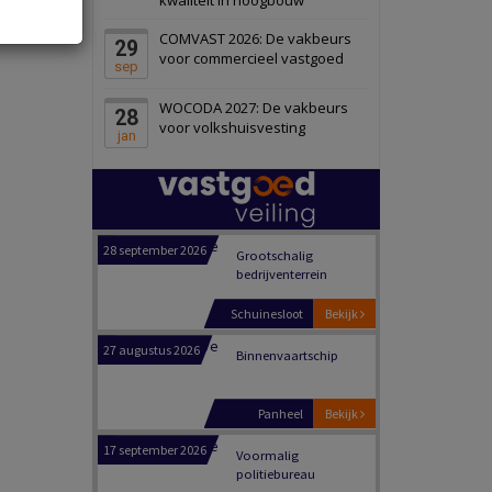
Schiedam
Bekijk
COMVAST 2026: De vakbeurs
29
22 september 2026
Attractiepark
voor commercieel vastgoed
sep
WOCODA 2027: De vakbeurs
28
Oranje
Bekijk
voor volkshuisvesting
jan
28 september 2026
Grootschalig
bedrijventerrein
Schuinesloot
Bekijk
27 augustus 2026
Binnenvaartschip
Panheel
Bekijk
17 september 2026
Voormalig
politiebureau
Dordrecht
Bekijk
17 september 2026
Voormalig
politiebureau