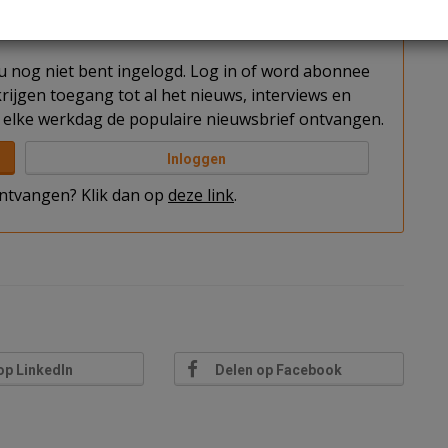
t u nog niet bent ingelogd. Log in of word abonnee
rijgen toegang tot al het nieuws, interviews en
elke werkdag de populaire nieuwsbrief ontvangen.
Inloggen
 ontvangen? Klik dan op
deze link
.
op LinkedIn
Delen op Facebook