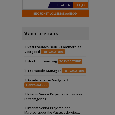
Hilversum
Bekijk
17 september 2026
BEKIJK HET VOLLEDIGE AANBOD
Voormalig
politiebureau
Zaandam
Bekijk
Vacaturebank
8 september 2026
Zorgcomplex
Vastgoedadviseur – Commercieel
Vastgoed
Zwanenburg
Bekijk
TOPVACATURE
6 oktober 2026
Hoofd huisvesting
Transformatieobject
TOPVACATURE
Transactie Manager
TOPVACATURE
Schiedam
Bekijk
Assetmanager Vastgoed
22 september 2026
Attractiepark
TOPVACATURE
Interim Senior Projectleider Fysieke
Leefomgeving
Oranje
Bekijk
28 september 2026
Interim Senior Projectleider
Grootschalig
Maatschappelijke Vastgoedprojecten
bedrijventerrein