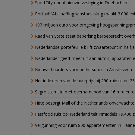
SportCity opent nieuwe vestiging in Doetinchem
Portaal: 'Afschaffing winstbelasting maakt 3.000 e
197 miljoen euro voor omgeving hoogspanningspr
Raad van State staat beperking beroepsrecht over
Nederlandse portefeuille blijft zwaartepunt in halfja
Nederlander geeft meer uit aan auto’s, apparaten 
Nieuwe huurders voor bedrijfsunits in Amstelveen
Het indexeren van de huurprijs bij 290-ruimte en 2
Segro stemt in met overnamebod van 16 mrd euro
Hitte bezorgt Mall of the Netherlands onverwacht
Fastfood rukt op: Nederland telt inmiddels 19.400 
Vergunning voor ruim 800 appartementen in Haarlem