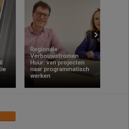
Next
Regionale
Verbouwstromen
‘We w
l
Huur: van projecten
koop
ie
naar programmatisch
gewo
werken
krijg