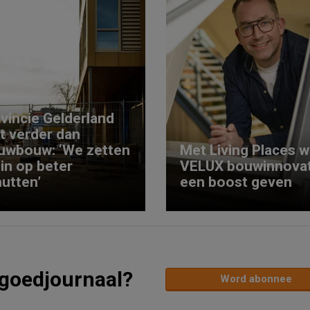
vincie Gelderland
kt verder dan
uwbouw: ‘We zetten
Met Living Places wi
 in op beter
VELUX bouwinnovat
utten’
een boost geven
tgoedjournaal?
Word abonnee