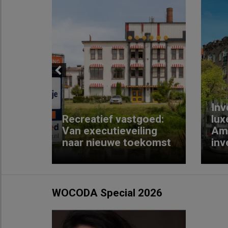
Previous
Inv
e
Recreatief vastgoed:
lux
t met
Van executieveiling
Am
naar nieuwe toekomst
inv
WOCODA Special 2026