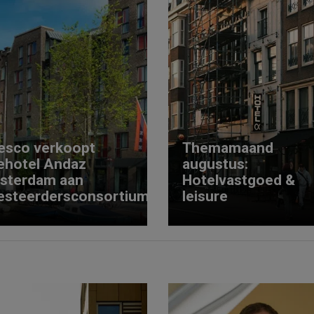
esco verkoopt
Themamaand
ehotel Andaz
augustus:
sterdam aan
Hotelvastgoed &
esteerdersconsortium
leisure