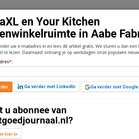
aXL en Your Kitchen
enwinkelruimte in Aabe Fab
onder uw e-mailadres in en lees dit artikel gratis. We sturen u dan een
n
Vacaturebank
Contact
Abonnementen
kel te lezen. Daarnaast ontvang je op werkdagen onze populaire nieuw
dres
*
:
rkt
Kantoren
Retail
Logistiek
Juridisch | Fiscaa
en hurenwinkelruimte in
Ga verder met LinkedIn
rder
Ga verder met Google
t u abonnee van
één jaar geleden aangepast
1 minuut leestijd
tgoedjournaal.nl?
enkomst gesloten met Savills IM voor winkelruimte
n hier in