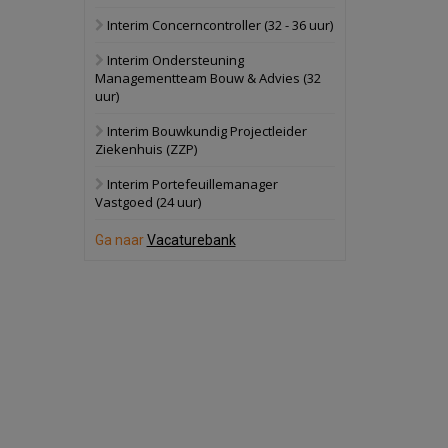
Interim Concerncontroller (32 - 36 uur)
Schuinesloot
Bekijk
Interim Ondersteuning
27 augustus 2026
Binnenvaartschip
Managementteam Bouw & Advies (32
uur)
Panheel
Bekijk
Interim Bouwkundig Projectleider
Ziekenhuis (ZZP)
17 september 2026
Voormalig
politiebureau
Interim Portefeuillemanager
Vastgoed (24 uur)
Dordrecht
Bekijk
Ga naar
Vacaturebank
17 september 2026
Voormalig
politiebureau
Hilversum
Bekijk
17 september 2026
Voormalig
politiebureau
Zaandam
Bekijk
8 september 2026
Zorgcomplex