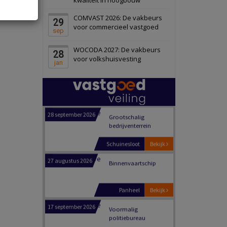
Schiedam
Bekijk
COMVAST 2026: De vakbeurs
29
22 september 2026
Attractiepark
voor commercieel vastgoed
sep
WOCODA 2027: De vakbeurs
28
Oranje
Bekijk
voor volkshuisvesting
jan
28 september 2026
Grootschalig
bedrijventerrein
Schuinesloot
Bekijk
27 augustus 2026
Binnenvaartschip
Panheel
Bekijk
17 september 2026
Voormalig
politiebureau
Dordrecht
Bekijk
17 september 2026
Voormalig
politiebureau