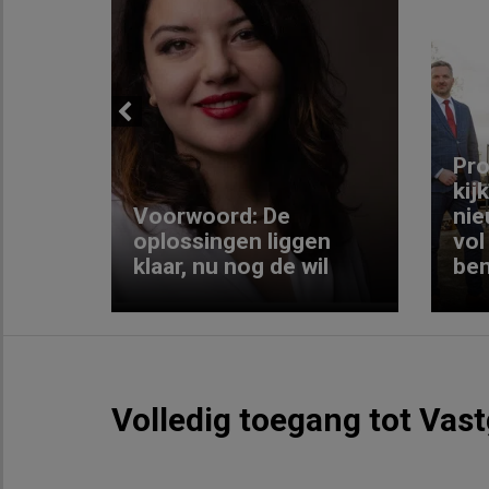
Previous
ng:
Pro
kij
Voorwoord: De
nie
ke
oplossingen liggen
vol
klaar, nu nog de wil
ben
Volledig toegang tot Vas