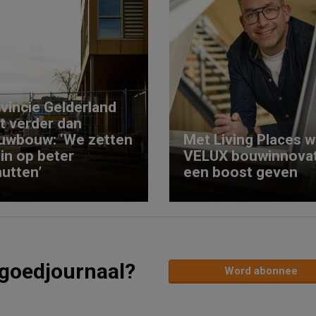
vincie Gelderland
kt verder dan
uwbouw: ‘We zetten
Met Living Places wi
 in op beter
VELUX bouwinnovat
utten’
een boost geven
tgoedjournaal?
Word abonnee