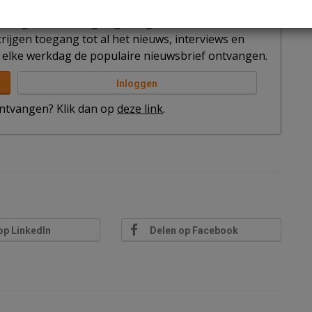
t u nog niet bent ingelogd. Log in of word abonnee
rijgen toegang tot al het nieuws, interviews en
elke werkdag de populaire nieuwsbrief ontvangen.
Inloggen
 ontvangen? Klik dan op
deze link
.
op LinkedIn
Delen op Facebook