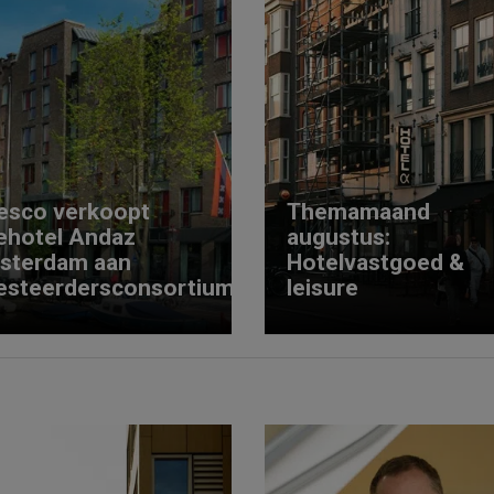
esco verkoopt
Themamaand
ehotel Andaz
augustus:
sterdam aan
Hotelvastgoed &
esteerdersconsortium
leisure