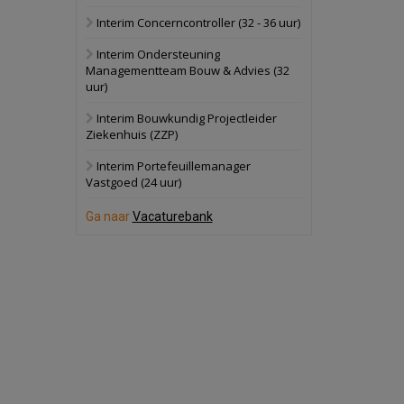
Interim Concerncontroller (32 - 36 uur)
Schuinesloot
Bekijk
Interim Ondersteuning
27 augustus 2026
Binnenvaartschip
Managementteam Bouw & Advies (32
uur)
Panheel
Bekijk
Interim Bouwkundig Projectleider
Ziekenhuis (ZZP)
17 september 2026
Voormalig
politiebureau
Interim Portefeuillemanager
Vastgoed (24 uur)
Dordrecht
Bekijk
Ga naar
Vacaturebank
17 september 2026
Voormalig
politiebureau
Hilversum
Bekijk
17 september 2026
Voormalig
politiebureau
Zaandam
Bekijk
8 september 2026
Zorgcomplex