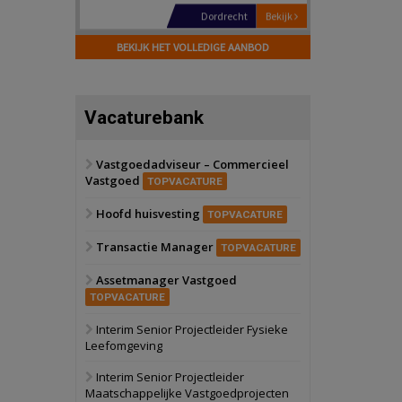
Hilversum
Bekijk
17 september 2026
BEKIJK HET VOLLEDIGE AANBOD
Voormalig
politiebureau
Zaandam
Bekijk
Vacaturebank
8 september 2026
Zorgcomplex
Vastgoedadviseur – Commercieel
Vastgoed
Zwanenburg
Bekijk
TOPVACATURE
6 oktober 2026
Hoofd huisvesting
Transformatieobject
TOPVACATURE
Transactie Manager
TOPVACATURE
Schiedam
Bekijk
Assetmanager Vastgoed
22 september 2026
Attractiepark
TOPVACATURE
Interim Senior Projectleider Fysieke
Leefomgeving
Oranje
Bekijk
28 september 2026
Interim Senior Projectleider
Grootschalig
Maatschappelijke Vastgoedprojecten
bedrijventerrein