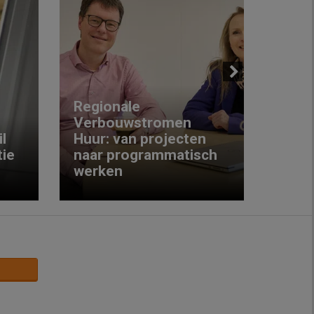
Next
Regionale
Verbouwstromen
‘We w
l
Huur: van projecten
koop
ie
naar programmatisch
gewo
werken
krijg