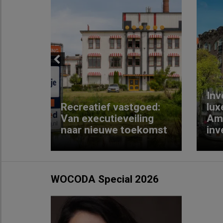
Previous
Inv
e
Recreatief vastgoed:
lux
t met
Van executieveiling
Am
naar nieuwe toekomst
inv
WOCODA Special 2026