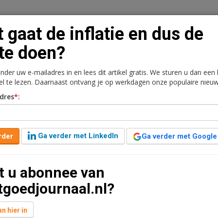
 gaat de inflatie en dus de
te doen?
onder uw e-mailadres in en lees dit artikel gratis. We sturen u dan een
n
Vacaturebank
Contact
Abonnementen
kel te lezen. Daarnaast ontvang je op werkdagen onze populaire nieuw
dres
*
:
rkt
Kantoren
Retail
Logistiek
Juridisch | Fiscaa
en dus de rente doen?
Ga verder met LinkedIn
rder
Ga verder met Google
ar geleden aangepast
3 minuten leestijd
t u abonnee van
vraag is wat de inflatie nu gaat doen, daar hangen
tgoedjournaal.nl?
n hier in