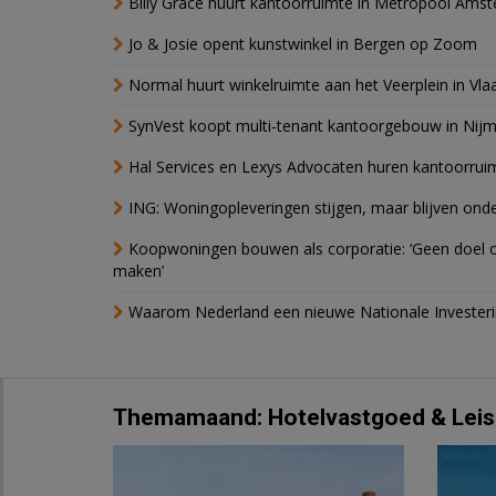
Billy Grace huurt kantoorruimte in Metropool Ams
Jo & Josie opent kunstwinkel in Bergen op Zoom
Normal huurt winkelruimte aan het Veerplein in Vla
SynVest koopt multi-tenant kantoorgebouw in Nij
Hal Services en Lexys Advocaten huren kantoorrui
ING: Woningopleveringen stijgen, maar blijven ond
Koopwoningen bouwen als corporatie: ‘Geen doel o
maken’
Waarom Nederland een nieuwe Nationale Invester
Themamaand: Hotelvastgoed & Leis