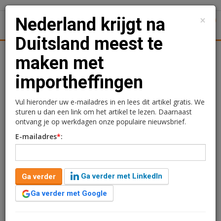
×
Nederland krijgt na
1
Toggl
Duitsland meest te
Achtergronden
Woningmarkt
Kantore
Nieuws
Uitgelicht
maken met
importheffingen
Nederland krijgt na
Duitsland meest te maken
Vul hieronder uw e-mailadres in en lees dit artikel gratis. We
sturen u dan een link om het artikel te lezen. Daarnaast
met importheffingen
ontvang je op werkdagen onze populaire nieuwsbrief.
E-mailadres
*
:
Redactie
25 juli 2025 om 07:28
één jaar geleden aangepast
2 minuten leestijd
Ga verder met LinkedIn
Ga verder
Als de importheffingen op Amerikaanse goederen er
komt, dan kan dat zo’n 30 procent van de Nederlandse
Ga verder met Google
goederenimportwaarde uit de VS raken.