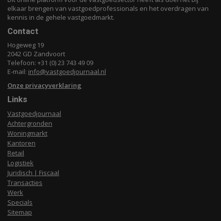
elkaar brengen van vastgoedprofessionals en het overdragen van
kennis in de gehele vastgoedmarkt.
Contact
Hogeweg 19
2042 GD Zandvoort
Telefoon: +31 (0) 23 743 49 09
E-mail:
info@vastgoedjournaal.nl
Onze privacyverklaring
Links
Vastgoedjournaal
Achtergronden
Woningmarkt
Kantoren
Retail
Logistiek
Juridisch | Fiscaal
Transacties
Werk
Specials
Sitemap