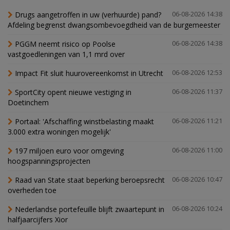
Drugs aangetroffen in uw (verhuurde) pand?
06-08-2026 14:38
Afdeling begrenst dwangsombevoegdheid van de burgemeester
PGGM neemt risico op Poolse
06-08-2026 14:38
vastgoedleningen van 1,1 mrd over
Impact Fit sluit huurovereenkomst in Utrecht
06-08-2026 12:53
SportCity opent nieuwe vestiging in
06-08-2026 11:37
Doetinchem
Portaal: 'Afschaffing winstbelasting maakt
06-08-2026 11:21
3.000 extra woningen mogelijk'
197 miljoen euro voor omgeving
06-08-2026 11:00
hoogspanningsprojecten
Raad van State staat beperking beroepsrecht
06-08-2026 10:47
overheden toe
Nederlandse portefeuille blijft zwaartepunt in
06-08-2026 10:24
halfjaarcijfers Xior