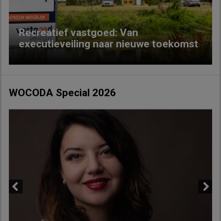
Recreatief vastgoed: Van
executieveiling naar nieuwe toekomst
WOCODA Special 2026
Previous
Next