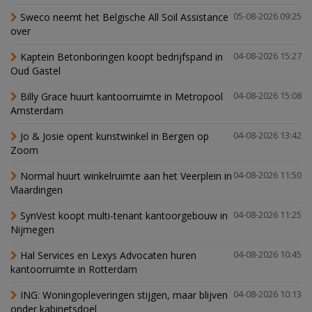
Sweco neemt het Belgische All Soil Assistance
05-08-2026 09:25
over
Kaptein Betonboringen koopt bedrijfspand in
04-08-2026 15:27
Oud Gastel
Billy Grace huurt kantoorruimte in Metropool
04-08-2026 15:08
Amsterdam
Jo & Josie opent kunstwinkel in Bergen op
04-08-2026 13:42
Zoom
Normal huurt winkelruimte aan het Veerplein in
04-08-2026 11:50
Vlaardingen
SynVest koopt multi-tenant kantoorgebouw in
04-08-2026 11:25
Nijmegen
Hal Services en Lexys Advocaten huren
04-08-2026 10:45
kantoorruimte in Rotterdam
ING: Woningopleveringen stijgen, maar blijven
04-08-2026 10:13
onder kabinetsdoel