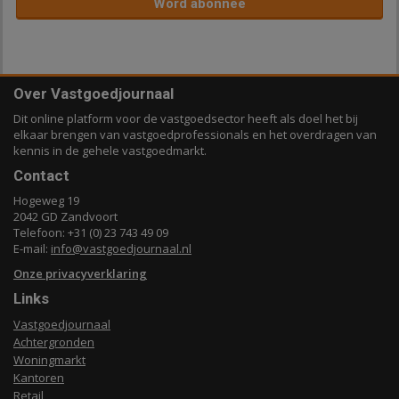
Word abonnee
Over Vastgoedjournaal
Dit online platform voor de vastgoedsector heeft als doel het bij
elkaar brengen van vastgoedprofessionals en het overdragen van
kennis in de gehele vastgoedmarkt.
Contact
Hogeweg 19
2042 GD Zandvoort
Telefoon: +31 (0) 23 743 49 09
E-mail:
info@vastgoedjournaal.nl
Onze privacyverklaring
Links
Vastgoedjournaal
Achtergronden
Woningmarkt
Kantoren
Retail