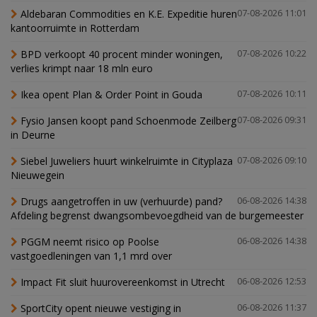
Aldebaran Commodities en K.E. Expeditie huren
07-08-2026 11:01
kantoorruimte in Rotterdam
BPD verkoopt 40 procent minder woningen,
07-08-2026 10:22
verlies krimpt naar 18 mln euro
Ikea opent Plan & Order Point in Gouda
07-08-2026 10:11
Fysio Jansen koopt pand Schoenmode Zeilberg
07-08-2026 09:31
in Deurne
Siebel Juweliers huurt winkelruimte in Cityplaza
07-08-2026 09:10
Nieuwegein
Drugs aangetroffen in uw (verhuurde) pand?
06-08-2026 14:38
Afdeling begrenst dwangsombevoegdheid van de burgemeester
PGGM neemt risico op Poolse
06-08-2026 14:38
vastgoedleningen van 1,1 mrd over
Impact Fit sluit huurovereenkomst in Utrecht
06-08-2026 12:53
SportCity opent nieuwe vestiging in
06-08-2026 11:37