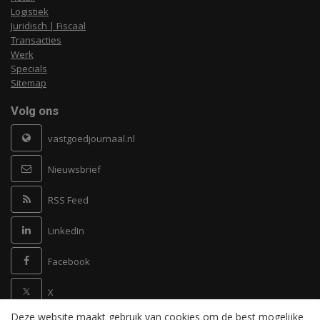
Logistiek
Juridisch | Fiscaal
Transacties
Werk
Specials
Sitemap
Volg ons
vastgoedjournaal.nl
Nieuwsbrief
RSS Feed
LinkedIn
Facebook
X
Deze website maakt gebruik van cookies om de best mogelijke