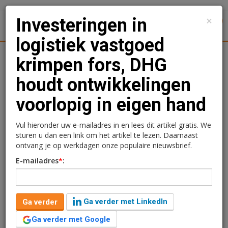
×
Investeringen in
1
Toggl
logistiek vastgoed
Achtergronden
Woningmarkt
Kantore
Nieuws
Uitgelicht
krimpen fors, DHG
houdt ontwikkelingen
Investeringen in logistiek
voorlopig in eigen hand
vastgoed krimpen fors,
DHG houdt
Vul hieronder uw e-mailadres in en lees dit artikel gratis. We
sturen u dan een link om het artikel te lezen. Daarnaast
ontwikkelingen voorlopig
ontvang je op werkdagen onze populaire nieuwsbrief.
E-mailadres
*
:
in eigen hand
Lola Cooper
15 juli 2025 om 07:00
Ga verder met LinkedIn
Ga verder
één jaar geleden aangepast
4 minuten leestijd
Ga verder met Google
De investeringen in logistiek vastgoed zijn in de eerste