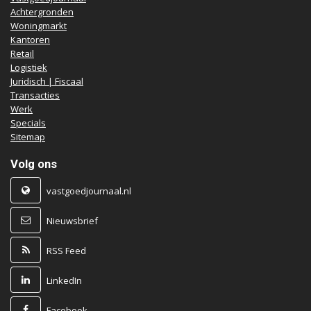
Achtergronden
Woningmarkt
Kantoren
Retail
Logistiek
Juridisch | Fiscaal
Transacties
Werk
Specials
Sitemap
Volg ons
vastgoedjournaal.nl
Nieuwsbrief
RSS Feed
LinkedIn
Facebook