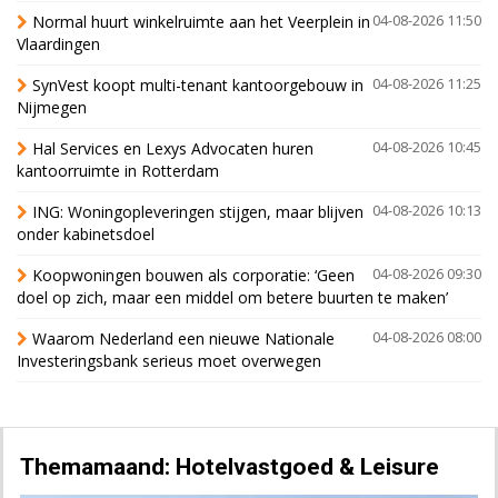
Normal huurt winkelruimte aan het Veerplein in
04-08-2026 11:50
Vlaardingen
SynVest koopt multi-tenant kantoorgebouw in
04-08-2026 11:25
Nijmegen
Hal Services en Lexys Advocaten huren
04-08-2026 10:45
kantoorruimte in Rotterdam
ING: Woningopleveringen stijgen, maar blijven
04-08-2026 10:13
onder kabinetsdoel
Koopwoningen bouwen als corporatie: ‘Geen
04-08-2026 09:30
doel op zich, maar een middel om betere buurten te maken’
Waarom Nederland een nieuwe Nationale
04-08-2026 08:00
Investeringsbank serieus moet overwegen
Themamaand: Hotelvastgoed & Leisure