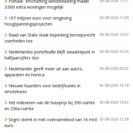
Portaal: 'Afschaffing winstbelasting maakt
06-08-2026 11:21
3.000 extra woningen mogelijk'
197 miljoen euro voor omgeving
06-08-2026 11:00
hoogspanningsprojecten
Raad van State staat beperking beroepsrecht
06-08-2026 10:47
overheden toe
Nederlandse portefeuille blijft zwaartepunt in
06-08-2026 10:24
halfjaarcijfers Xior
Nederlander geeft meer uit aan auto’s,
06-08-2026 09:25
apparaten en horeca
Nieuwe huurders voor bedrijfsunits in
05-08-2026 15:18
Amstelveen
Het indexeren van de huurprijs bij 290-ruimte
05-08-2026 14:53
en 230a-ruimte
Segro stemt in met overnamebod van 16 mrd
05-08-2026 12:28
euro