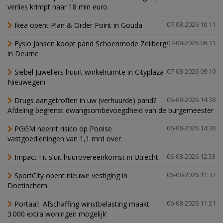
verlies krimpt naar 18 mln euro
Ikea opent Plan & Order Point in Gouda
07-08-2026 10:11
Fysio Jansen koopt pand Schoenmode Zeilberg
07-08-2026 09:31
in Deurne
Siebel Juweliers huurt winkelruimte in Cityplaza
07-08-2026 09:10
Nieuwegein
Drugs aangetroffen in uw (verhuurde) pand?
06-08-2026 14:38
Afdeling begrenst dwangsombevoegdheid van de burgemeester
PGGM neemt risico op Poolse
06-08-2026 14:38
vastgoedleningen van 1,1 mrd over
Impact Fit sluit huurovereenkomst in Utrecht
06-08-2026 12:53
SportCity opent nieuwe vestiging in
06-08-2026 11:37
Doetinchem
Portaal: 'Afschaffing winstbelasting maakt
06-08-2026 11:21
3.000 extra woningen mogelijk'