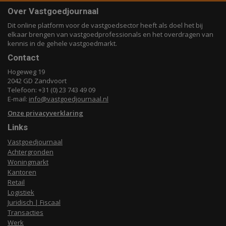
Over Vastgoedjournaal
Dit online platform voor de vastgoedsector heeft als doel het bij
elkaar brengen van vastgoedprofessionals en het overdragen van
kennis in de gehele vastgoedmarkt.
Contact
Hogeweg 19
2042 GD Zandvoort
Telefoon: +31 (0) 23 743 49 09
E-mail:
info@vastgoedjournaal.nl
Onze privacyverklaring
Links
Vastgoedjournaal
Achtergronden
Woningmarkt
Kantoren
Retail
Logistiek
Juridisch | Fiscaal
Transacties
Werk