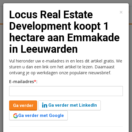
×
Locus Real Estate
1
Toggl
Development koopt 1
tiek
Juridisch | Fiscaal
Transacties
Werk
Specials
hectare aan Emmakade
in Leeuwarden
Locus Real Estate
Development koopt 1
Vul hieronder uw e-mailadres in en lees dit artikel gratis. We
sturen u dan een link om het artikel te lezen. Daarnaast
hectare aan Emmakade in
ontvang je op werkdagen onze populaire nieuwsbrief.
E-mailadres
*
:
Leeuwarden
Redactie
4 juli 2025 om 09:11
1 minuut leestijd
Ga verder met LinkedIn
Ga verder
Locus Emmakade, een dochteronderneming van Locus
Ga verder met Google
Real Estate Development, heeft een ruim 1 hectare
grote binnenstedelijke locatie aangekocht aan de