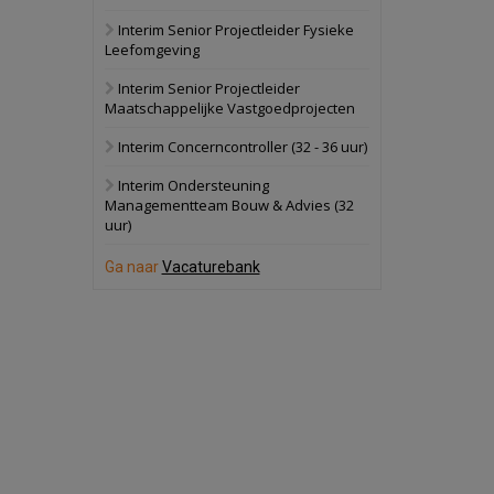
Interim Senior Projectleider Fysieke
Schuinesloot
Bekijk
Leefomgeving
27 augustus 2026
Binnenvaartschip
Interim Senior Projectleider
Maatschappelijke Vastgoedprojecten
Panheel
Bekijk
Interim Concerncontroller (32 - 36 uur)
17 september 2026
Voormalig
Interim Ondersteuning
politiebureau
Managementteam Bouw & Advies (32
uur)
Dordrecht
Bekijk
17 september 2026
Ga naar
Vacaturebank
Voormalig
politiebureau
Hilversum
Bekijk
17 september 2026
Voormalig
politiebureau
Zaandam
Bekijk
8 september 2026
Zorgcomplex