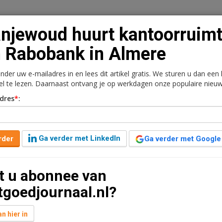
njewoud huurt kantoorruim
 Rabobank in Almere
onder uw e-mailadres in en lees dit artikel gratis. We sturen u dan een
n
Vacaturebank
Contact
Abonnementen
kel te lezen. Daarnaast ontvang je op werkdagen onze populaire nieuw
dres
*
:
rkt
Kantoren
Retail
Logistiek
Juridisch | Fiscaa
ntoorruimte van
Ga verder met LinkedIn
rder
Ga verder met Google
t u abonnee van
 geleden aangepast
1 minuut leestijd
tgoedjournaal.nl?
 voor een groot gedeelte van zijn voormalige
Bijna 4.000 van de 5.500 m2 kantoorruimte is na het
n hier in