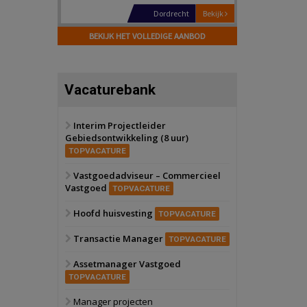
Hilversum
Bekijk
17 september 2026
BEKIJK HET VOLLEDIGE AANBOD
Voormalig
politiebureau
Zaandam
Bekijk
Vacaturebank
8 september 2026
Zorgcomplex
Interim Projectleider
Gebiedsontwikkeling (8 uur)
Zwanenburg
Bekijk
TOPVACATURE
6 oktober 2026
Transformatieobject
Vastgoedadviseur – Commercieel
Vastgoed
TOPVACATURE
Schiedam
Bekijk
Hoofd huisvesting
TOPVACATURE
22 september 2026
Attractiepark
Transactie Manager
TOPVACATURE
Assetmanager Vastgoed
Oranje
Bekijk
TOPVACATURE
28 september 2026
Grootschalig
Manager projecten
bedrijventerrein