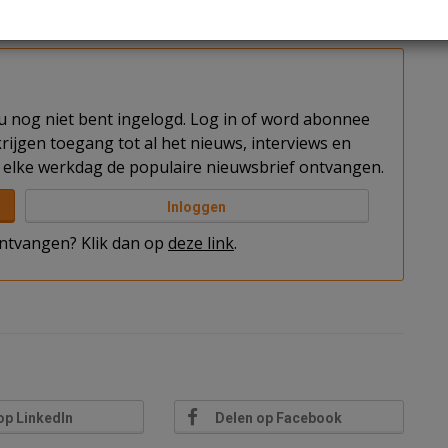
rd aan Oranjewoud. Het bouwbedrijf heeft een
ruimte later dit jaar in gebruik.
t u nog niet bent ingelogd. Log in of word abonnee
rijgen toegang tot al het nieuws, interviews en
elke werkdag de populaire nieuwsbrief ontvangen.
Inloggen
 ontvangen? Klik dan op
deze link
.
op LinkedIn
Delen op Facebook