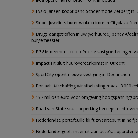
Fysio Jansen koopt pand Schoenmode Zeilberg in 
Siebel Juweliers huurt winkelruimte in Cityplaza Ni
Drugs aangetroffen in uw (verhuurde) pand? Afde
burgemeester
PGGM neemt risico op Poolse vastgoedleningen va
Impact Fit sluit huurovereenkomst in Utrecht
SportCity opent nieuwe vestiging in Doetinchem
Portaal: 'Afschaffing winstbelasting maakt 3.000 e
197 miljoen euro voor omgeving hoogspanningspr
Raad van State staat beperking beroepsrecht over
Nederlandse portefeuille blijft zwaartepunt in halfja
Nederlander geeft meer uit aan auto’s, apparaten 