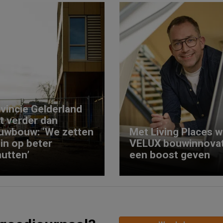
vincie Gelderland
kt verder dan
uwbouw: ‘We zetten
Met Living Places wi
 in op beter
VELUX bouwinnovat
utten’
een boost geven