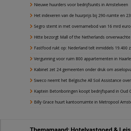
Nieuwe huurders voor bedrijfsunits in Amstelveen
Het indexeren van de huurprijs bij 290-ruimte en 2
Segro stemt in met overnamebod van 16 mrd euro
Hitte bezorgt Mall of the Netherlands onverwacht
Fastfood rukt op: Nederland telt inmiddels 19.400 
Vergunning voor ruim 800 appartementen in Haarlem
Kabinet zet 24 gemeenten onder druk om asielopva
Sweco neemt het Belgische All Soil Assistance over
Kaptein Betonboringen koopt bedrijfspand in Oud 
Billy Grace huurt kantoorruimte in Metropool Ams
Themamaand: Hotelvastgoed & Leis