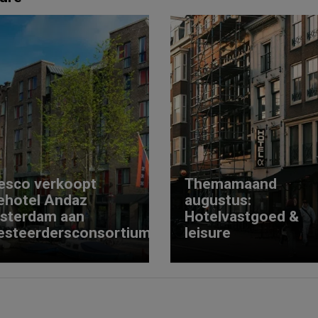
esco verkoopt
Themamaand
ehotel Andaz
augustus:
sterdam aan
Hotelvastgoed &
esteerdersconsortium
leisure