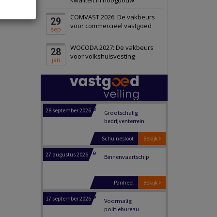
Schiedam
Bekijk
COMVAST 2026: De vakbeurs
29
22 september 2026
Attractiepark
voor commercieel vastgoed
sep
WOCODA 2027: De vakbeurs
28
Oranje
Bekijk
voor volkshuisvesting
jan
28 september 2026
Grootschalig
bedrijventerrein
Schuinesloot
Bekijk
27 augustus 2026
Binnenvaartschip
Panheel
Bekijk
17 september 2026
Voormalig
politiebureau
Dordrecht
Bekijk
17 september 2026
Voormalig
politiebureau