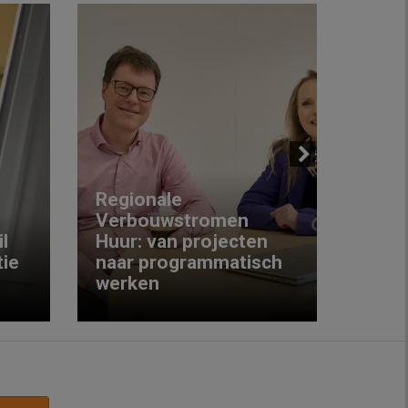
Next
Regionale
Verbouwstromen
‘We w
l
Huur: van projecten
koop
ie
naar programmatisch
gewo
werken
krijg