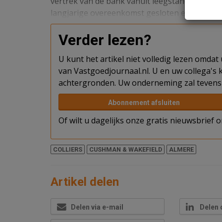
vertrek van de bank vanuit leegstand verhuu
langjarige overeenkomst gesloten en neemt de 
Verder lezen?
U kunt het artikel niet volledig lezen omda
van Vastgoedjournaal.nl. U en uw collega's k
achtergronden. Uw onderneming zal tevens 
Abonnement afsluiten
Of wilt u dagelijks onze gratis nieuwsbrief
COLLIERS
CUSHMAN & WAKEFIELD
ALMERE
Artikel delen
Delen via e-mail
Delen 