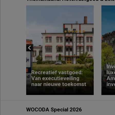
Previous
Inv
e
Recreatief vastgoed:
lux
t met
Van executieveiling
Am
naar nieuwe toekomst
inv
WOCODA Special 2026