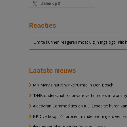
Delen op X
Reacties
Om te kunnen reageren moet u zijn ingelogd.
Klik 
Laatste nieuws
MR Marvis huurt winkelruimte in Den Bosch
'DNB onderschat rol private verhuurders in wonin
Aldebaran Commodities en K.E. Expeditie huren ka
BPD verkoopt 40 procent minder woningen, verlies
Ikea opent Plan & Order Point in Gouda