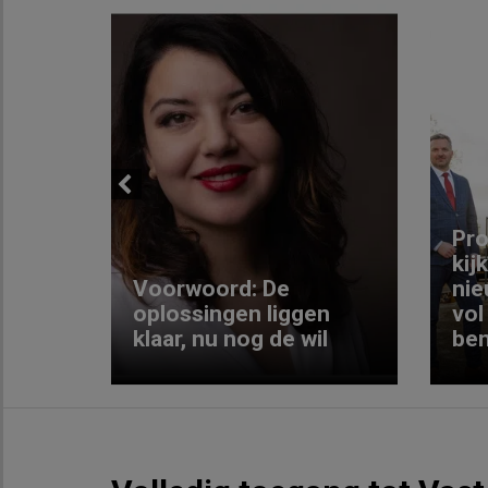
Previous
ng:
Pro
kij
Voorwoord: De
nie
ke
oplossingen liggen
vol
klaar, nu nog de wil
ben