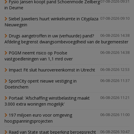
Fysio Jansen koopt pand Schoenmode Zeilberg
07-08-2026 09:31
in Deurne
Siebel Juweliers huurt winkelruimte in Cityplaza
07-08-2026 09:10
Nieuwegein
Drugs aangetroffen in uw (verhuurde) pand?
06-08-2026 14:38
Afdeling begrenst dwangsombevoegdheid van de burgemeester
PGGM neemt risico op Poolse
06-08-2026 14:38
vastgoedleningen van 1,1 mrd over
Impact Fit sluit huurovereenkomst in Utrecht
06-08-2026 12:53
SportCity opent nieuwe vestiging in
06-08-2026 11:37
Doetinchem
Portaal: 'Afschaffing winstbelasting maakt
06-08-2026 11:21
3.000 extra woningen mogelijk'
197 miljoen euro voor omgeving
06-08-2026 11:00
hoogspanningsprojecten
Raad van State staat beperking beroepsrecht
06-08-2026 10:47