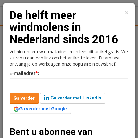
×
De helft meer
1
Toggl
windmolens in
Achtergronden
Woningmarkt
Kantore
Nieuws
Uitgelicht
Nederland sinds 2016
De helft meer windmolens
Vul hieronder uw e-mailadres in en lees dit artikel gratis. We
sturen u dan een link om het artikel te lezen. Daarnaast
in Nederland sinds 2016
ontvang je op werkdagen onze populaire nieuwsbrief.
E-mailadres
*
:
Redactie
27 juni 2025 om 06:00
2 minuten leestijd
Ga verder met LinkedIn
Ga verder
Tussen 2016 en 2024 nam het aantal windmolens met
meer dan de helft toe, van 2.200 naar 3.553. De meeste
Ga verder met Google
windmolens staan op meer dan 1 kilometer afstand van
de bebouwde kom, zo blijkt uit onderzoek van Martin
Tillema, expert energietransitie bij het Kadaster.
Bent u abonnee van