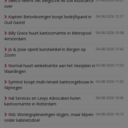
Sweco neemt het Belgische All Soil Assistance
05-08-2026 09:25
over
Kaptein Betonboringen koopt bedrijfspand in
04-08-2026 15:27
Oud Gastel
Billy Grace huurt kantoorruimte in Metropool
04-08-2026 15:08
Amsterdam
Jo & Josie opent kunstwinkel in Bergen op
04-08-2026 13:42
Zoom
Normal huurt winkelruimte aan het Veerplein in
04-08-2026 11:50
Vlaardingen
SynVest koopt multi-tenant kantoorgebouw in
04-08-2026 11:25
Nijmegen
Hal Services en Lexys Advocaten huren
04-08-2026 10:45
kantoorruimte in Rotterdam
ING: Woningopleveringen stijgen, maar blijven
04-08-2026 10:13
onder kabinetsdoel