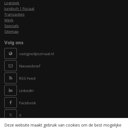
Logistiek
Juridisch | Fiscaal
Transacties
Werk
Specials
Sitemap
Volg ons
vastgoedjournaal.nl
Nieuwsbrief
RSS Feed
LinkedIn
Facebook
X
Deze website maakt gebruik van cookies om de best mogelijke