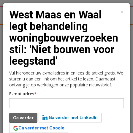
×
West Maas en Waal
1
Toggl
legt behandeling
tergronden
Woningmarkt
Kantoren
Retail
Logistiek
woningbouwverzoeken
stil: 'Niet bouwen voor
West Maas en Waal legt
leegstand'
behandeling
woningbouwverzoeken
Vul hieronder uw e-mailadres in en lees dit artikel gratis. We
sturen u dan een link om het artikel te lezen. Daarnaast
stil: 'Niet bouwen voor
ontvang je op werkdagen onze populaire nieuwsbrief.
E-mailadres
*
:
leegstand'
Redactie
26 juni 2025 om 10:29
Ga verder met LinkedIn
Ga verder
één jaar geleden aangepast
2 minuten leestijd
Ga verder met Google
Gemeente West Maas en Waal neemt tot 1 januari 2027