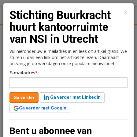
×
Stichting Buurkracht
1
Toggl
huurt kantoorruimte
tiek
Juridisch | Fiscaal
Transacties
Werk
Specials
van NSI in Utrecht
Stichting Buurkracht
Vul hieronder uw e-mailadres in en lees dit artikel gratis. We
sturen u dan een link om het artikel te lezen. Daarnaast
huurt kantoorruimte van
ontvang je op werkdagen onze populaire nieuwsbrief.
E-mailadres
*
:
NSI in Utrecht
Redactie
23 juni 2025 om 14:22
Ga verder met LinkedIn
Ga verder
één jaar geleden aangepast
1 minuut leestijd
Ga verder met Google
Stichting Buurkracht heeft een langjarige
huurovereenkomst gesloten met NSI Vastgoed in het
gebouw Sypesteyn aan het Jaarbeursplein 22 in
Bent u abonnee van
Utrecht.