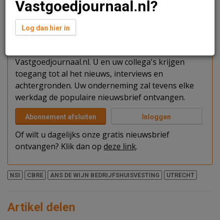
Vastgoedjournaal.nl?
Verder lezen?
Log dan hier in
U kunt het artikel niet volledig lezen omdat u nog
niet bent ingelogd. Log in of word abonnee van
Vastgoedjournaal.nl. U en uw collega's krijgen
toegang tot al het nieuws, interviews en
achtergronden. Uw onderneming zal tevens elke
werkdag de populaire nieuwsbrief ontvangen.
Abonnement afsluiten
Inloggen
Of wilt u dagelijks onze gratis nieuwsbrief
ontvangen? Klik dan op
deze link
.
NSI
CBRE
ANS DE WIJN BEDRIJFSHUISVESTING
UTRECHT
Artikel delen