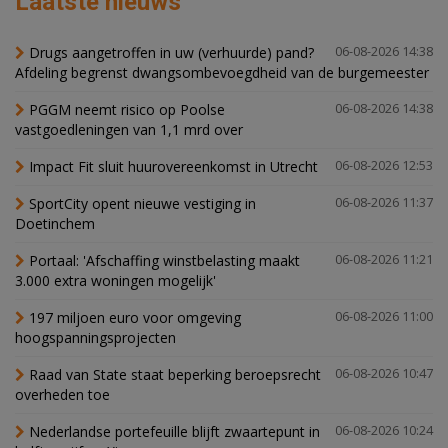
Laatste nieuws
Drugs aangetroffen in uw (verhuurde) pand?
06-08-2026 14:38
Afdeling begrenst dwangsombevoegdheid van de burgemeester
PGGM neemt risico op Poolse
06-08-2026 14:38
vastgoedleningen van 1,1 mrd over
Impact Fit sluit huurovereenkomst in Utrecht
06-08-2026 12:53
SportCity opent nieuwe vestiging in
06-08-2026 11:37
Doetinchem
Portaal: 'Afschaffing winstbelasting maakt
06-08-2026 11:21
3.000 extra woningen mogelijk'
197 miljoen euro voor omgeving
06-08-2026 11:00
hoogspanningsprojecten
Raad van State staat beperking beroepsrecht
06-08-2026 10:47
overheden toe
Nederlandse portefeuille blijft zwaartepunt in
06-08-2026 10:24