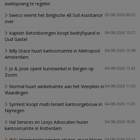
asielopvang te regelen
Sweco neemt het Belgische All Soil Assistance
05-08-2026 09:25
over
Kaptein Betonboringen koopt bedrijfspand in
04-08-2026 15:27
Oud Gastel
Billy Grace huurt kantoorruimte in Metropool
04-08-2026 15:08
Amsterdam
Jo & Josie opent kunstwinkel in Bergen op
04-08-2026 13:42
Zoom
Normal huurt winkelruimte aan het Veerplein in
04-08-2026 11:50
Vlaardingen
SynVest koopt multi-tenant kantoorgebouw in
04-08-2026 11:25
Nijmegen
Hal Services en Lexys Advocaten huren
04-08-2026 10:45
kantoorruimte in Rotterdam
ING: Woningopleveringen stijgen, maar blijven
04-08-2026 10:13