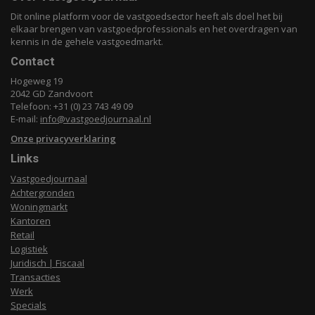
Dit online platform voor de vastgoedsector heeft als doel het bij
elkaar brengen van vastgoedprofessionals en het overdragen van
kennis in de gehele vastgoedmarkt.
Contact
Hogeweg 19
2042 GD Zandvoort
Telefoon: +31 (0) 23 743 49 09
E-mail:
info@vastgoedjournaal.nl
Onze privacyverklaring
Links
Vastgoedjournaal
Achtergronden
Woningmarkt
Kantoren
Retail
Logistiek
Juridisch | Fiscaal
Transacties
Werk
Specials