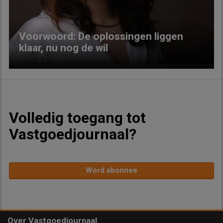
Voorwoord: De oplossingen liggen
klaar, nu nog de wil
Volledig toegang tot
Vastgoedjournaal?
Word abonnee
Over Vastgoedjournaal