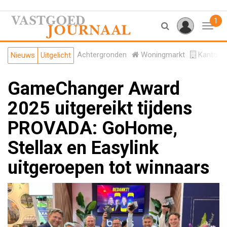
1
Toggl
Achtergronden
Woningmarkt
Kantore
Nieuws
Uitgelicht
GameChanger Award
2025 uitgereikt tijdens
PROVADA: GoHome,
Stellax en Easylink
uitgeroepen tot winnaars