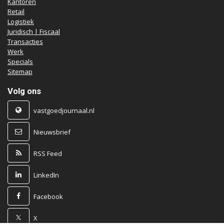
Kantoren
Retail
Logistiek
Juridisch | Fiscaal
Transacties
Werk
Specials
Sitemap
Volg ons
vastgoedjournaal.nl
Nieuwsbrief
RSS Feed
LinkedIn
Facebook
X