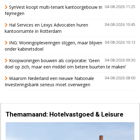
SynVest koopt multi-tenant kantoorgebouw in
04-08-2026 11:25
Nijmegen
Hal Services en Lexys Advocaten huren
04-08-2026 10:45
kantoorruimte in Rotterdam
ING: Woningopleveringen stijgen, maar blijven
04-08-2026 10:13
onder kabinetsdoel
Koopwoningen bouwen als corporatie: ‘Geen
04-08-2026 09:30
doel op zich, maar een middel om betere buurten te maken’
Waarom Nederland een nieuwe Nationale
04-08-2026 08:00
Investeringsbank serieus moet overwegen
Themamaand: Hotelvastgoed & Leisure