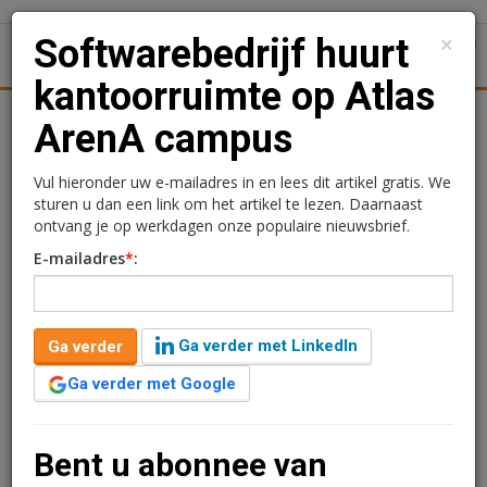
×
Softwarebedrijf huurt
1
Toggl
kantoorruimte op Atlas
tiek
Juridisch | Fiscaal
Transacties
Werk
Specials
ArenA campus
Softwarebedrijf huurt
Vul hieronder uw e-mailadres in en lees dit artikel gratis. We
sturen u dan een link om het artikel te lezen. Daarnaast
kantoorruimte op Atlas
ontvang je op werkdagen onze populaire nieuwsbrief.
E-mailadres
*
:
ArenA campus
Redactie
19 juni 2025 om 10:00
Ga verder met LinkedIn
Ga verder
1 minuut leestijd
Ga verder met Google
Atlas ArenA Amsterdam heeft een langdurige
huurovereenkomst gesloten met Futurewhiz. Het
educatieve techbedrijf huurt 1.200 m2 kantoorruimte
Bent u abonnee van
op de zevende verdieping van gebouw America, aan de