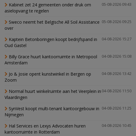
Kabinet zet 24 gemeenten onder druk om
05-08-2026 09:43
asielopvang te regelen
Sweco neemt het Belgische All Soil Assistance
05-08-2026 09:25
over
Kaptein Betonboringen koopt bedrijfspand in
04-08-2026 15:27
Oud Gastel
Billy Grace huurt kantoorruimte in Metropool
04-08-2026 15:08
Amsterdam
Jo & Josie opent kunstwinkel in Bergen op
04-08-2026 13:42
Zoom
Normal huurt winkelruimte aan het Veerplein in
04-08-2026 11:50
Vlaardingen
SynVest koopt multi-tenant kantoorgebouw in
04-08-2026 11:25
Nijmegen
Hal Services en Lexys Advocaten huren
04-08-2026 10:45
kantoorruimte in Rotterdam