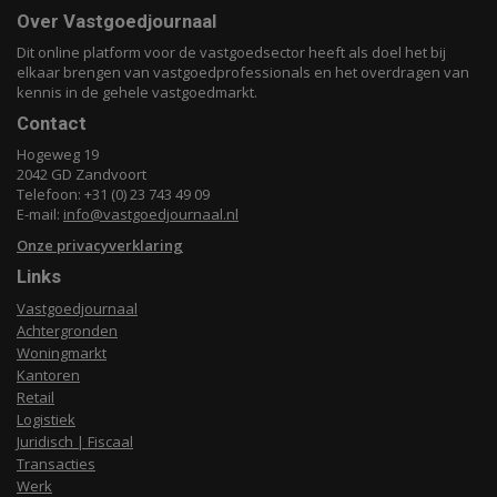
Over Vastgoedjournaal
Dit online platform voor de vastgoedsector heeft als doel het bij
elkaar brengen van vastgoedprofessionals en het overdragen van
kennis in de gehele vastgoedmarkt.
Contact
Hogeweg 19
2042 GD Zandvoort
Telefoon: +31 (0) 23 743 49 09
E-mail:
info@vastgoedjournaal.nl
Onze privacyverklaring
Links
Vastgoedjournaal
Achtergronden
Woningmarkt
Kantoren
Retail
Logistiek
Juridisch | Fiscaal
Transacties
Werk