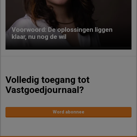
Previous
Next
Voorwoord: De oplossingen liggen
klaar, nu nog de wil
Volledig toegang tot
Vastgoedjournaal?
Word abonnee