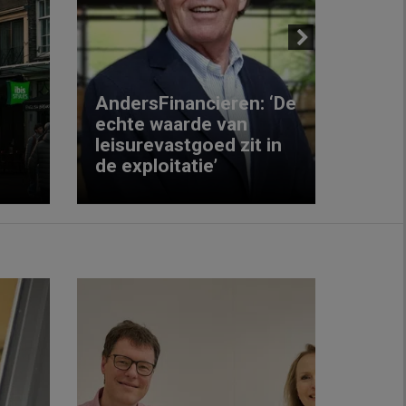
Next
AndersFinancieren: ‘De
echte waarde van
Elke
leisurevastgoed zit in
hote
de exploitatie’
inzic