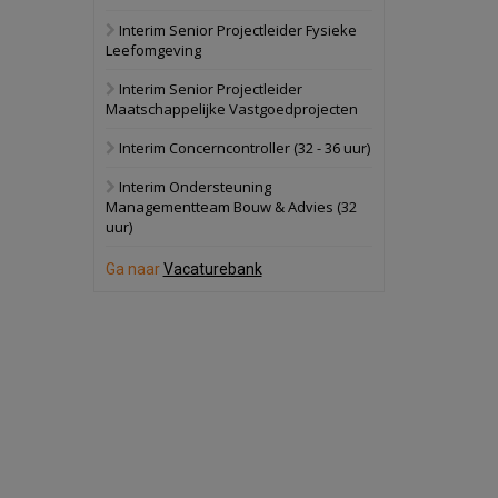
Interim Senior Projectleider Fysieke
Schuinesloot
Bekijk
Leefomgeving
27 augustus 2026
Binnenvaartschip
Interim Senior Projectleider
Maatschappelijke Vastgoedprojecten
Panheel
Bekijk
Interim Concerncontroller (32 - 36 uur)
17 september 2026
Voormalig
Interim Ondersteuning
politiebureau
Managementteam Bouw & Advies (32
uur)
Dordrecht
Bekijk
17 september 2026
Ga naar
Vacaturebank
Voormalig
politiebureau
Hilversum
Bekijk
17 september 2026
Voormalig
politiebureau
Zaandam
Bekijk
8 september 2026
Zorgcomplex