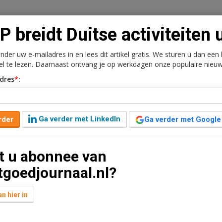
 breidt Duitse activiteiten u
onder uw e-mailadres in en lees dit artikel gratis. We sturen u dan een
kel te lezen. Daarnaast ontvang je op werkdagen onze populaire nieuw
n
Vacaturebank
Contact
Abonnementen
dres
*
:
rkt
Kantoren
Retail
Logistiek
Juridisch | Fiscaa
Ga verder met LinkedIn
rder
Ga verder met Google
viteiten uit
t u abonnee van
ar geleden aangepast
1 minuut leestijd
tgoedjournaal.nl?
n hier in
t u nog niet bent ingelogd. Log in of word abonnee
rijgen toegang tot al het nieuws, interviews en