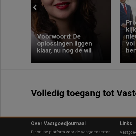
Previous
ng:
Pro
kij
Voorwoord: De
nie
ke
oplossingen liggen
vol
klaar, nu nog de wil
ben
Volledig toegang tot Vas
Over Vastgoedjournaal
Links
Dit online platform voor de vastgoedsector
Vastgoe