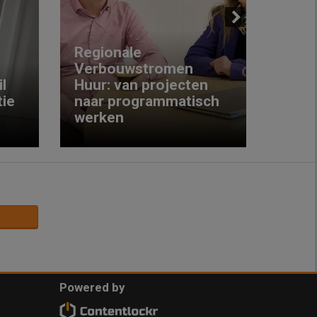
Next
Regionale
Verbouwstromen
‘We w
l
Huur: van projecten
koop
ie
naar programmatisch
gewo
werken
krijg
Powered by