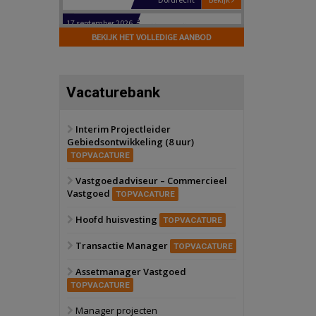
Hilversum
Bekijk
17 september 2026
BEKIJK HET VOLLEDIGE AANBOD
Voormalig
politiebureau
Zaandam
Bekijk
Vacaturebank
8 september 2026
Zorgcomplex
Interim Projectleider
Gebiedsontwikkeling (8 uur)
Zwanenburg
Bekijk
TOPVACATURE
6 oktober 2026
Transformatieobject
Vastgoedadviseur – Commercieel
Vastgoed
TOPVACATURE
Schiedam
Bekijk
Hoofd huisvesting
TOPVACATURE
22 september 2026
Attractiepark
Transactie Manager
TOPVACATURE
Assetmanager Vastgoed
Oranje
Bekijk
TOPVACATURE
28 september 2026
Grootschalig
Manager projecten
bedrijventerrein