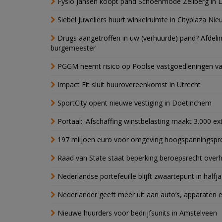
Fysio Jansen koopt pand Schoenmode Zeilberg in 
Siebel Juweliers huurt winkelruimte in Cityplaza Ni
Drugs aangetroffen in uw (verhuurde) pand? Afde
burgemeester
PGGM neemt risico op Poolse vastgoedleningen va
Impact Fit sluit huurovereenkomst in Utrecht
SportCity opent nieuwe vestiging in Doetinchem
Portaal: 'Afschaffing winstbelasting maakt 3.000 e
197 miljoen euro voor omgeving hoogspanningspr
Raad van State staat beperking beroepsrecht over
Nederlandse portefeuille blijft zwaartepunt in halfja
Nederlander geeft meer uit aan auto’s, apparaten 
Nieuwe huurders voor bedrijfsunits in Amstelveen