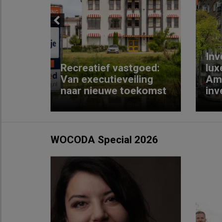
Previous
Inv
e
Recreatief vastgoed:
lux
t met
Van executieveiling
Am
naar nieuwe toekomst
inv
WOCODA Special 2026