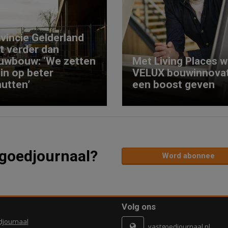
vincie Gelderland
kt verder dan
uwbouw: ‘We zetten
Met Living Places wi
 in op beter
VELUX bouwinnovat
utten’
een boost geven
tgoedjournaal?
Word abonnee
Volg ons
djournaal
vastgoedjournaal.nl