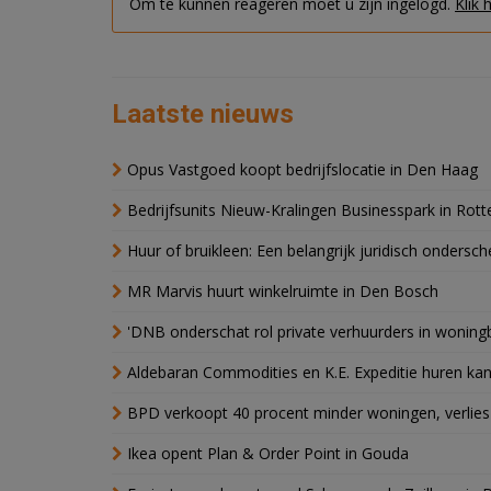
Om te kunnen reageren moet u zijn ingelogd.
Klik 
Laatste nieuws
Opus Vastgoed koopt bedrijfslocatie in Den Haag
Bedrijfsunits Nieuw-Kralingen Businesspark in Rott
Huur of bruikleen: Een belangrijk juridisch ondersch
MR Marvis huurt winkelruimte in Den Bosch
'DNB onderschat rol private verhuurders in wonin
Aldebaran Commodities en K.E. Expeditie huren ka
BPD verkoopt 40 procent minder woningen, verlies
Ikea opent Plan & Order Point in Gouda