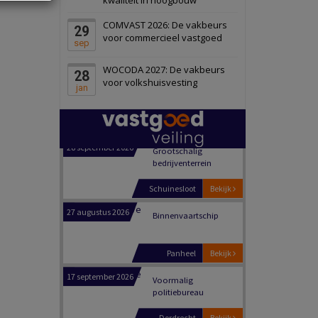
Schiedam
Bekijk
COMVAST 2026: De vakbeurs
29
22 september 2026
Attractiepark
voor commercieel vastgoed
sep
WOCODA 2027: De vakbeurs
28
Oranje
Bekijk
voor volkshuisvesting
jan
28 september 2026
Grootschalig
bedrijventerrein
Schuinesloot
Bekijk
27 augustus 2026
Binnenvaartschip
Panheel
Bekijk
17 september 2026
Voormalig
politiebureau
Dordrecht
Bekijk
17 september 2026
Voormalig
politiebureau