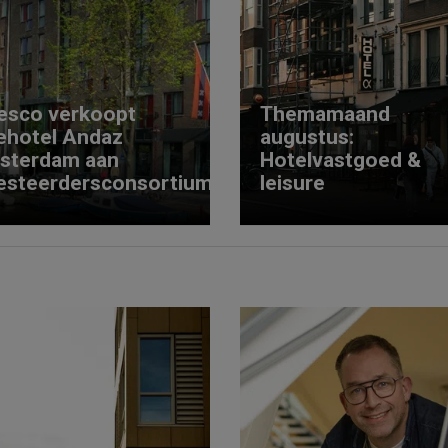
esco verkoopt
Themamaand
ehotel Andaz
augustus:
sterdam aan
Hotelvastgoed &
esteerdersconsortium
leisure