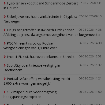
Fysio Jansen koopt pand Schoenmode Zeilberg
07-08-2026 09:31
in Deurne
Siebel Juweliers huurt winkelruimte in Cityplaza
07-08-2026 09:10
Nieuwegein
Drugs aangetroffen in uw (verhuurde) pand?
06-08-2026 14:38
Afdeling begrenst dwangsombevoegdheid van de burgemeester
PGGM neemt risico op Poolse
06-08-2026 14:38
vastgoedleningen van 1,1 mrd over
Impact Fit sluit huurovereenkomst in Utrecht
06-08-2026 12:53
SportCity opent nieuwe vestiging in
06-08-2026 11:37
Doetinchem
Portaal: 'Afschaffing winstbelasting maakt
06-08-2026 11:21
3.000 extra woningen mogelijk'
197 miljoen euro voor omgeving
06-08-2026 11:00
hoogspanningsprojecten