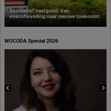
Recreatief vastgoed: Van
executieveiling naar nieuwe toekomst
WOCODA Special 2026
Previous
Next