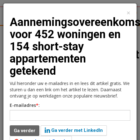
×
1
Toggl
Aannemingsovereenkoms
voor 452 woningen en
tergronden
Woningmarkt
Kantoren
Retail
Logistiek
154 short-stay
Aannemingsovereenkomst
appartementen
voor 452 woningen en
getekend
154 short-stay
Vul hieronder uw e-mailadres in en lees dit artikel gratis. We
appartementen getekend
sturen u dan een link om het artikel te lezen. Daarnaast
ontvang je op werkdagen onze populaire nieuwsbrief.
E-mailadres
*
:
Redactie
18 juni 2025 om 14:00
1 minuut leestijd
Opdrachtgever Van Herk Groep en Koopmans
Ga verder met LinkedIn
Ga verder
Bouwgroep hebben de aannemingsovereenkomst