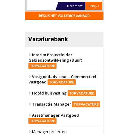
Dordrecht
Bekijk
17 september 2026
BEKIJK HET VOLLEDIGE AANBOD
Voormalig
politiebureau
Hilversum
Bekijk
Vacaturebank
17 september 2026
Voormalig
politiebureau
Interim Projectleider
Gebiedsontwikkeling (8 uur)
Zaandam
Bekijk
TOPVACATURE
8 september 2026
Zorgcomplex
Vastgoedadviseur – Commercieel
Vastgoed
TOPVACATURE
Zwanenburg
Bekijk
Hoofd huisvesting
TOPVACATURE
6 oktober 2026
Transformatieobject
Transactie Manager
TOPVACATURE
Assetmanager Vastgoed
Schiedam
Bekijk
TOPVACATURE
22 september 2026
Attractiepark
Manager projecten