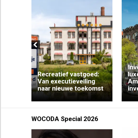
Previous
Inv
e
Recreatief vastgoed:
lux
t met
Van executieveiling
Am
naar nieuwe toekomst
inv
WOCODA Special 2026