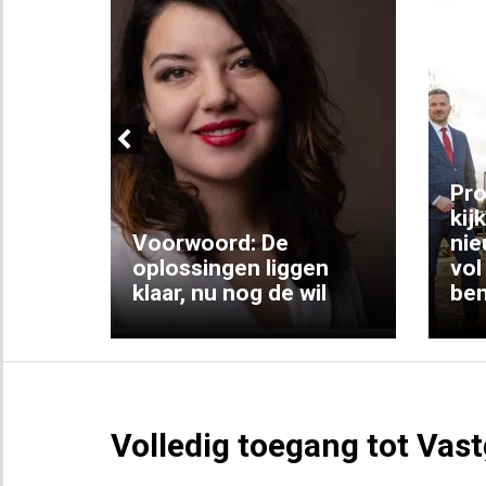
Previous
ng:
Pro
kij
Voorwoord: De
nie
ke
oplossingen liggen
vol
klaar, nu nog de wil
ben
Volledig toegang tot Vas