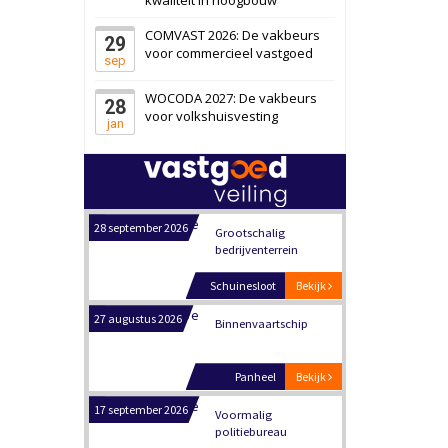
Zwanenburg
Bekijk
COMVAST 2026: De vakbeurs
29
6 oktober 2026
Transformatieobject
voor commercieel vastgoed
sep
WOCODA 2027: De vakbeurs
28
Schiedam
Bekijk
voor volkshuisvesting
jan
22 september 2026
Attractiepark
Oranje
Bekijk
28 september 2026
Grootschalig
bedrijventerrein
Schuinesloot
Bekijk
27 augustus 2026
Binnenvaartschip
Panheel
Bekijk
17 september 2026
Voormalig
politiebureau