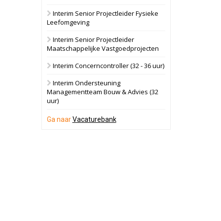
Interim Senior Projectleider Fysieke
Oranje
Bekijk
Leefomgeving
28 september 2026
Grootschalig
Interim Senior Projectleider
bedrijventerrein
Maatschappelijke Vastgoedprojecten
Schuinesloot
Bekijk
Interim Concerncontroller (32 - 36 uur)
27 augustus 2026
Binnenvaartschip
Interim Ondersteuning
Managementteam Bouw & Advies (32
uur)
Panheel
Bekijk
17 september 2026
Ga naar
Vacaturebank
Voormalig
politiebureau
Dordrecht
Bekijk
17 september 2026
Voormalig
politiebureau
Hilversum
Bekijk
17 september 2026
Voormalig
politiebureau