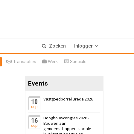
Zoeken
Inloggen
l
Transacties
Werk
Specials
17 september 2026
Voormalig
politiebureau
Events
Hilversum
Bekijk
17 september 2026
Voormalig
Vastgoedborrel Breda 2026
politiebureau
10
sep
Zaandam
Bekijk
Hoogbouwcongres 2026 -
16
8 september 2026
Zorgcomplex
Bouwen aan
sep
gemeenschappen: sociale
kwaliteit in hoogbouw