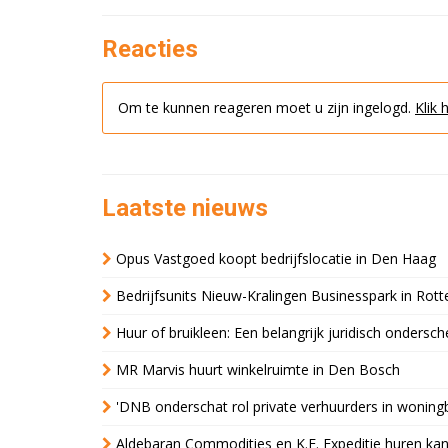
Reacties
Om te kunnen reageren moet u zijn ingelogd.
Klik 
Laatste nieuws
Opus Vastgoed koopt bedrijfslocatie in Den Haag
Bedrijfsunits Nieuw-Kralingen Businesspark in Rott
Huur of bruikleen: Een belangrijk juridisch ondersch
MR Marvis huurt winkelruimte in Den Bosch
'DNB onderschat rol private verhuurders in wonin
Aldebaran Commodities en K.E. Expeditie huren ka