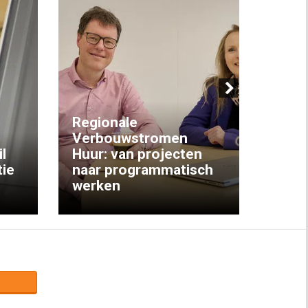
Next
Regionale
Verbouwstromen
‘We w
l
Huur: van projecten
koop
ie
naar programmatisch
gewo
werken
krijg