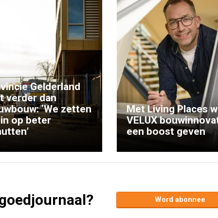
vincie Gelderland
kt verder dan
uwbouw: ‘We zetten
Met Living Places wi
 in op beter
VELUX bouwinnovat
utten’
een boost geven
tgoedjournaal?
Word abonnee