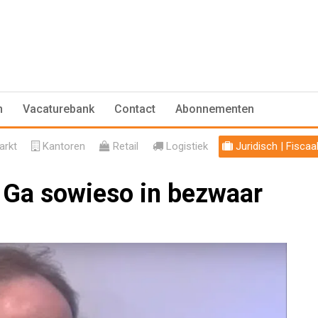
n
Vacaturebank
Contact
Abonnementen
rkt
Kantoren
Retail
Logistiek
Juridisch | Fiscaa
 Ga sowieso in bezwaar