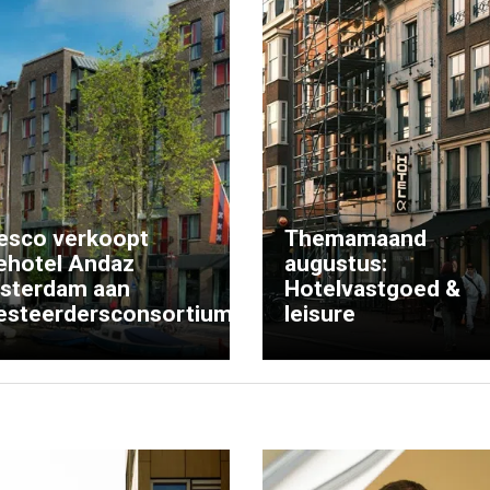
esco verkoopt
Themamaand
ehotel Andaz
augustus:
sterdam aan
Hotelvastgoed &
esteerdersconsortium
leisure