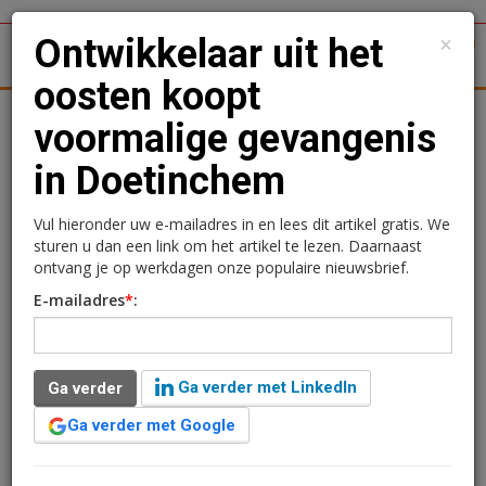
×
Ontwikkelaar uit het
1
Toggl
oosten koopt
tergronden
Woningmarkt
Kantoren
Retail
Logistiek
voormalige gevangenis
in Doetinchem
Ontwikkelaar uit het
oosten koopt voormalige
Vul hieronder uw e-mailadres in en lees dit artikel gratis. We
sturen u dan een link om het artikel te lezen. Daarnaast
gevangenis in
ontvang je op werkdagen onze populaire nieuwsbrief.
E-mailadres
*
:
Doetinchem
Redactie
11 juni 2025 om 14:52
Ga verder met LinkedIn
Ga verder
1 minuut leestijd
Ga verder met Google
Het Rijksvastgoedbedrijf heeft de voormalige
gevangenis De Kruisberg in Doetinchem verkocht aan