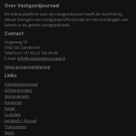
Over Vastgoedjournaal
Dit online platform voor de vastgoedsector heeft als doel het bij
elkaar brengen van vastgoedprofessionals en het overdragen van
kennis in de gehele vastgoedmarkt.
Contact
Hogeweg 19
2042 GD Zandvoort
Telefoon: +31 (0) 23 743 49 09
E-mail:
info@vastgoedjournaal.nl
Onze privacyverklaring
Links
Vastgoedjournaal
Achtergronden
Woningmarkt
Kantoren
Retail
Logistiek
Juridisch | Fiscaal
Transacties
Werk