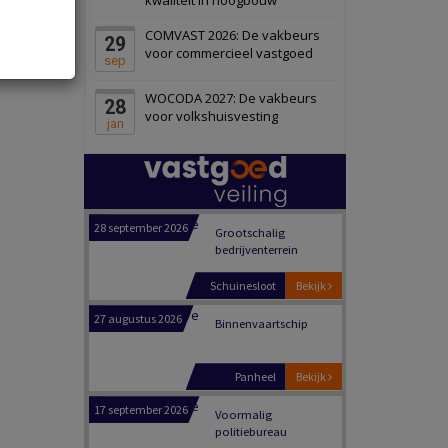
Schiedam
Bekijk
COMVAST 2026: De vakbeurs
29
22 september 2026
Attractiepark
voor commercieel vastgoed
sep
WOCODA 2027: De vakbeurs
28
Oranje
Bekijk
voor volkshuisvesting
jan
28 september 2026
Grootschalig
bedrijventerrein
Schuinesloot
Bekijk
27 augustus 2026
Binnenvaartschip
Panheel
Bekijk
17 september 2026
Voormalig
politiebureau
Dordrecht
Bekijk
17 september 2026
Voormalig
politiebureau