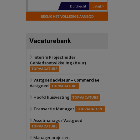
Hilversum
Bekijk
17 september 2026
BEKIJK HET VOLLEDIGE AANBOD
Voormalig
politiebureau
Zaandam
Bekijk
Vacaturebank
8 september 2026
Zorgcomplex
Interim Projectleider
Gebiedsontwikkeling (8 uur)
Zwanenburg
Bekijk
TOPVACATURE
6 oktober 2026
Transformatieobject
Vastgoedadviseur – Commercieel
Vastgoed
TOPVACATURE
Schiedam
Bekijk
Hoofd huisvesting
TOPVACATURE
22 september 2026
Attractiepark
Transactie Manager
TOPVACATURE
Assetmanager Vastgoed
Oranje
Bekijk
TOPVACATURE
28 september 2026
Grootschalig
Manager projecten
bedrijventerrein