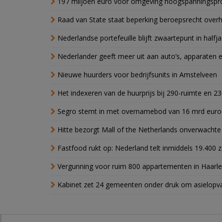
197 miljoen euro voor omgeving hoogspanningspr
Raad van State staat beperking beroepsrecht over
Nederlandse portefeuille blijft zwaartepunt in halfja
Nederlander geeft meer uit aan auto’s, apparaten 
Nieuwe huurders voor bedrijfsunits in Amstelveen
Het indexeren van de huurprijs bij 290-ruimte en 2
Segro stemt in met overnamebod van 16 mrd euro
Hitte bezorgt Mall of the Netherlands onverwacht
Fastfood rukt op: Nederland telt inmiddels 19.400 
Vergunning voor ruim 800 appartementen in Haarlem
Kabinet zet 24 gemeenten onder druk om asielopva