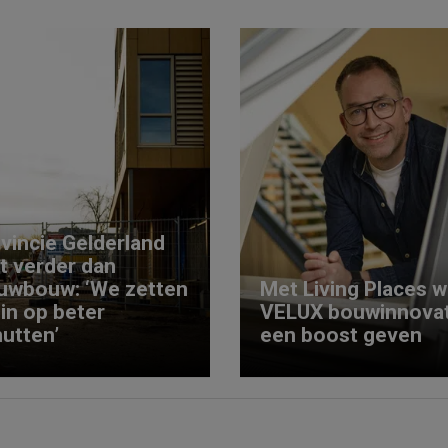
vincie Gelderland
kt verder dan
uwbouw: ‘We zetten
Met Living Places wi
 in op beter
VELUX bouwinnovat
utten’
een boost geven