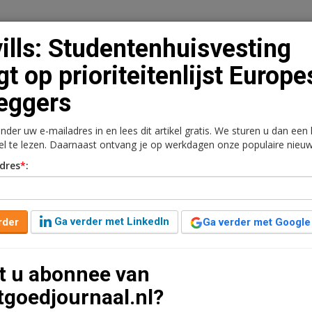
ills: Studentenhuisvesting
jgt op prioriteitenlijst Europe
eggers
n
Vacaturebank
Contact
Abonnementen
onder uw e-mailadres in en lees dit artikel gratis. We sturen u dan een
rkt
Kantoren
Retail
Logistiek
Juridisch | Fiscaa
kel te lezen. Daarnaast ontvang je op werkdagen onze populaire nieuw
dres
*
:
vesting stijgt op
pese beleggers
Ga verder met LinkedIn
rder
Ga verder met Google
ar geleden aangepast
3 minuten leestijd
t u abonnee van
gers studentenhuisvesting hogere prioriteit dan
tgoedjournaal.nl?
erzoek van Savills onder investeerders met