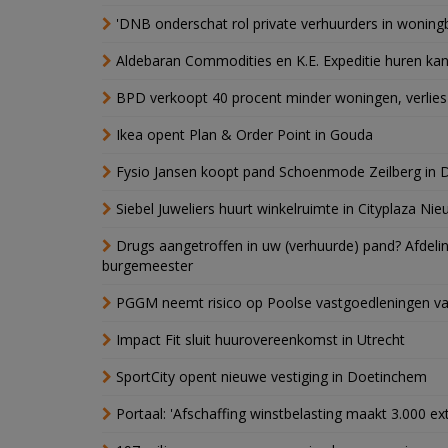
'DNB onderschat rol private verhuurders in wonin
Aldebaran Commodities en K.E. Expeditie huren ka
BPD verkoopt 40 procent minder woningen, verlies
Ikea opent Plan & Order Point in Gouda
Fysio Jansen koopt pand Schoenmode Zeilberg in 
Siebel Juweliers huurt winkelruimte in Cityplaza Ni
Drugs aangetroffen in uw (verhuurde) pand? Afde
burgemeester
PGGM neemt risico op Poolse vastgoedleningen va
Impact Fit sluit huurovereenkomst in Utrecht
SportCity opent nieuwe vestiging in Doetinchem
Portaal: 'Afschaffing winstbelasting maakt 3.000 e