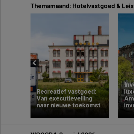
Themamaand: Hotelvastgoed & Leis
Previous
Inv
e
Recreatief vastgoed:
lux
t met
Van executieveiling
Am
naar nieuwe toekomst
inv