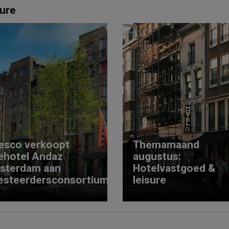
ure
esco verkoopt
Themamaand
ehotel Andaz
augustus:
sterdam aan
Hotelvastgoed &
esteerdersconsortium
leisure