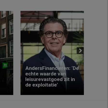
Next
AndersFinancieren: ‘De
echte waarde van
Elke
leisurevastgoed zit in
hote
de exploitatie’
inzic