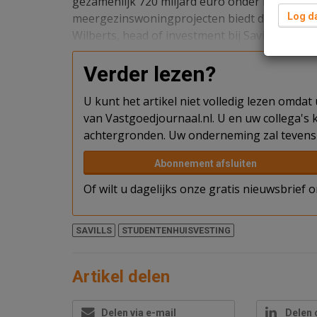
gezamenlijk 720 miljard euro onder beheer. ‘
meergezinswoningprojecten biedt dit volop ka
Log da
Wilberts, head of investment bij Savills in Ned
Verder lezen?
U kunt het artikel niet volledig lezen omda
van Vastgoedjournaal.nl. U en uw collega's k
achtergronden. Uw onderneming zal tevens 
Abonnement afsluiten
Of wilt u dagelijks onze gratis nieuwsbrief
SAVILLS
STUDENTENHUISVESTING
Artikel delen
Delen via e-mail
Delen 