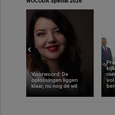
WOCODA Special 2026
Previous
ng:
Pro
kij
Voorwoord: De
nie
ke
oplossingen liggen
vol
klaar, nu nog de wil
ben