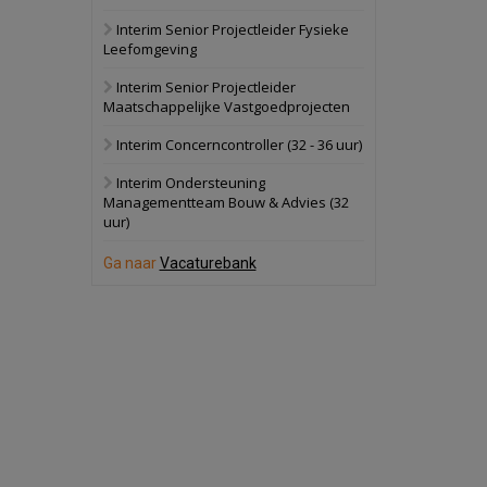
Interim Senior Projectleider Fysieke
Schuinesloot
Bekijk
Leefomgeving
27 augustus 2026
Binnenvaartschip
Interim Senior Projectleider
Maatschappelijke Vastgoedprojecten
Panheel
Bekijk
Interim Concerncontroller (32 - 36 uur)
17 september 2026
Voormalig
Interim Ondersteuning
politiebureau
Managementteam Bouw & Advies (32
uur)
Dordrecht
Bekijk
17 september 2026
Ga naar
Vacaturebank
Voormalig
politiebureau
Hilversum
Bekijk
17 september 2026
Voormalig
politiebureau
Zaandam
Bekijk
8 september 2026
Zorgcomplex