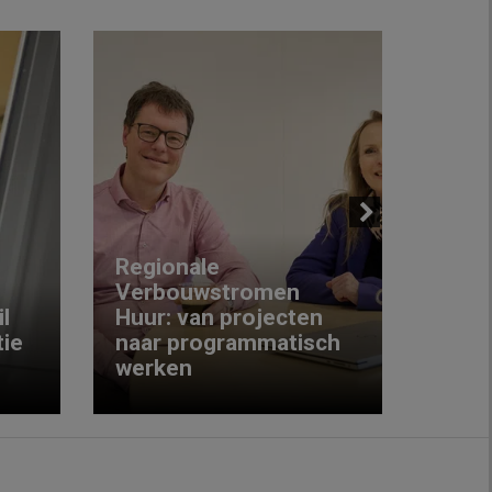
Next
Regionale
Verbouwstromen
‘We w
l
Huur: van projecten
koop
ie
naar programmatisch
gewo
werken
krijg