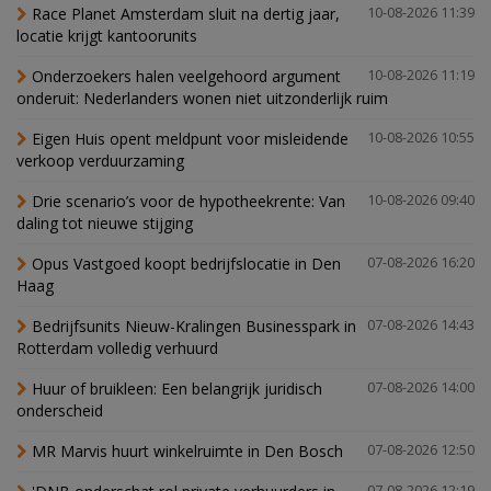
Race Planet Amsterdam sluit na dertig jaar,
10-08-2026 11:39
locatie krijgt kantoorunits
Onderzoekers halen veelgehoord argument
10-08-2026 11:19
onderuit: Nederlanders wonen niet uitzonderlijk ruim
Eigen Huis opent meldpunt voor misleidende
10-08-2026 10:55
verkoop verduurzaming
Drie scenario’s voor de hypotheekrente: Van
10-08-2026 09:40
daling tot nieuwe stijging
Opus Vastgoed koopt bedrijfslocatie in Den
07-08-2026 16:20
Haag
Bedrijfsunits Nieuw-Kralingen Businesspark in
07-08-2026 14:43
Rotterdam volledig verhuurd
Huur of bruikleen: Een belangrijk juridisch
07-08-2026 14:00
onderscheid
MR Marvis huurt winkelruimte in Den Bosch
07-08-2026 12:50
07-08-2026 12:19