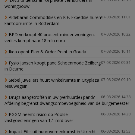
'DNB onderschat rol private verhuurders in
woningbouw'
Aldebaran Commodities en K.E. Expeditie huren
07-08-2026 11:01
kantoorruimte in Rotterdam
BPD verkoopt 40 procent minder woningen,
07-08-2026 10:22
verlies krimpt naar 18 mln euro
Ikea opent Plan & Order Point in Gouda
07-08-2026 10:11
Fysio Jansen koopt pand Schoenmode Zeilberg
07-08-2026 09:31
in Deurne
Siebel Juweliers huurt winkelruimte in Cityplaza
07-08-2026 09:10
Nieuwegein
Drugs aangetroffen in uw (verhuurde) pand?
06-08-2026 14:38
Afdeling begrenst dwangsombevoegdheid van de burgemeester
PGGM neemt risico op Poolse
06-08-2026 14:38
vastgoedleningen van 1,1 mrd over
Impact Fit sluit huurovereenkomst in Utrecht
06-08-2026 12:53