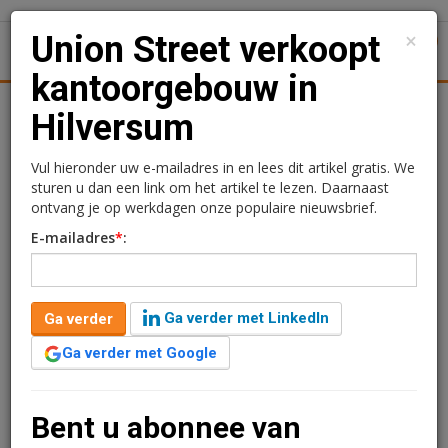
×
Union Street verkoopt
1
Toggl
kantoorgebouw in
tiek
Juridisch | Fiscaal
Transacties
Werk
Specials
Hilversum
Union Street verkoopt
Vul hieronder uw e-mailadres in en lees dit artikel gratis. We
sturen u dan een link om het artikel te lezen. Daarnaast
kantoorgebouw in
ontvang je op werkdagen onze populaire nieuwsbrief.
E-mailadres
*
:
Hilversum
Redactie
6 juni 2025 om 14:13
1 minuut leestijd
Ga verder met LinkedIn
Ga verder
Union Street heeft het kantoorgebouw aan de
Ga verder met Google
Marathon 4 in Hilversum verkocht. Het kantoorgebouw
heeft een omvang van bijna 3.000 m2 en is langjarig
verhuurd aan één huurder.
Bent u abonnee van