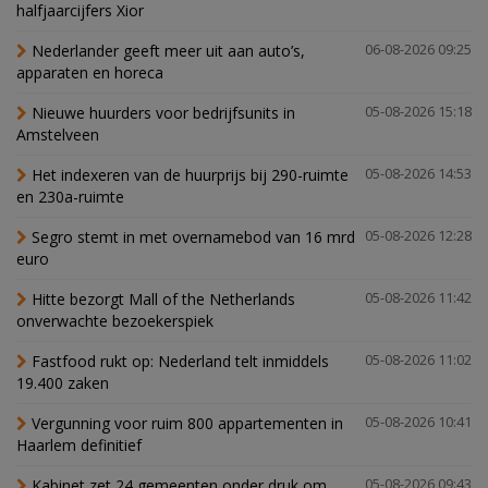
halfjaarcijfers Xior
Nederlander geeft meer uit aan auto’s,
06-08-2026 09:25
apparaten en horeca
Nieuwe huurders voor bedrijfsunits in
05-08-2026 15:18
Amstelveen
Het indexeren van de huurprijs bij 290-ruimte
05-08-2026 14:53
en 230a-ruimte
Segro stemt in met overnamebod van 16 mrd
05-08-2026 12:28
euro
Hitte bezorgt Mall of the Netherlands
05-08-2026 11:42
onverwachte bezoekerspiek
Fastfood rukt op: Nederland telt inmiddels
05-08-2026 11:02
19.400 zaken
Vergunning voor ruim 800 appartementen in
05-08-2026 10:41
Haarlem definitief
Kabinet zet 24 gemeenten onder druk om
05-08-2026 09:43