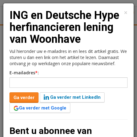
×
ING en Deutsche Hype
1
Toggl
herfinancieren lening
Achtergronden
Woningmarkt
Kantore
Nieuws
Uitgelicht
van Woonhave
ING en Deutsche Hype
Vul hieronder uw e-mailadres in en lees dit artikel gratis. We
sturen u dan een link om het artikel te lezen. Daarnaast
herfinancieren lening van
ontvang je op werkdagen onze populaire nieuwsbrief.
E-mailadres
*
:
Woonhave
Redactie
6 juni 2025 om 09:50
1 minuut leestijd
Ga verder met LinkedIn
Ga verder
ING Real Estate en Deutsche Hypo hebben een lening
Ga verder met Google
van Woonhave geherfinancierd. De lening heeft een
waarde van 325 miljoen euro. De onderliggende
portefeuille bestaat uit iets meer dan 2.000
Bent u abonnee van
wooneenheden in Nederland.