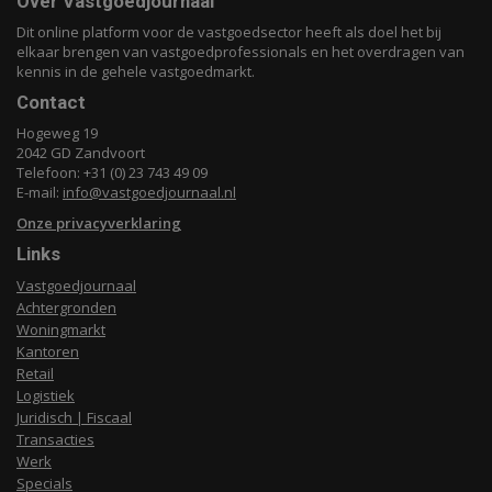
Over Vastgoedjournaal
Dit online platform voor de vastgoedsector heeft als doel het bij
elkaar brengen van vastgoedprofessionals en het overdragen van
kennis in de gehele vastgoedmarkt.
Contact
Hogeweg 19
2042 GD Zandvoort
Telefoon: +31 (0) 23 743 49 09
E-mail:
info@vastgoedjournaal.nl
Onze privacyverklaring
Links
Vastgoedjournaal
Achtergronden
Woningmarkt
Kantoren
Retail
Logistiek
Juridisch | Fiscaal
Transacties
Werk
Specials