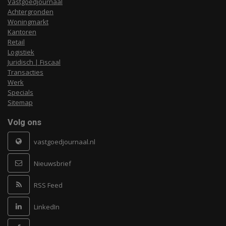
Vastgoedjournaal
Achtergronden
Woningmarkt
Kantoren
Retail
Logistiek
Juridisch | Fiscaal
Transacties
Werk
Specials
Sitemap
Volg ons
vastgoedjournaal.nl
Nieuwsbrief
RSS Feed
LinkedIn