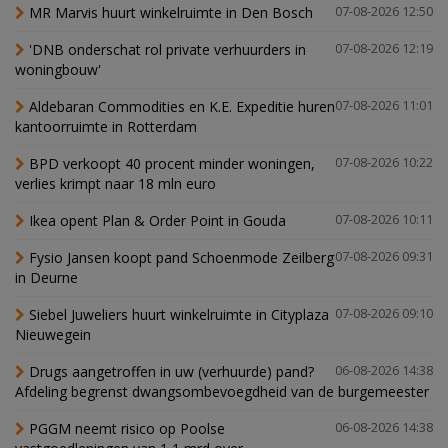
MR Marvis huurt winkelruimte in Den Bosch
07-08-2026 12:50
'DNB onderschat rol private verhuurders in
07-08-2026 12:19
woningbouw'
Aldebaran Commodities en K.E. Expeditie huren
07-08-2026 11:01
kantoorruimte in Rotterdam
BPD verkoopt 40 procent minder woningen,
07-08-2026 10:22
verlies krimpt naar 18 mln euro
Ikea opent Plan & Order Point in Gouda
07-08-2026 10:11
Fysio Jansen koopt pand Schoenmode Zeilberg
07-08-2026 09:31
in Deurne
Siebel Juweliers huurt winkelruimte in Cityplaza
07-08-2026 09:10
Nieuwegein
Drugs aangetroffen in uw (verhuurde) pand?
06-08-2026 14:38
Afdeling begrenst dwangsombevoegdheid van de burgemeester
PGGM neemt risico op Poolse
06-08-2026 14:38