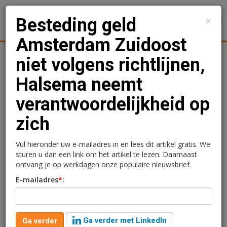
×
Besteding geld
1
Toggl
Amsterdam Zuidoost
Achtergronden
Woningmarkt
Kantore
Nieuws
Uitgelicht
niet volgens richtlijnen,
Halsema neemt
Besteding geld
verantwoordelijkheid op
Amsterdam Zuidoost niet
zich
volgens richtlijnen,
Halsema neemt
Vul hieronder uw e-mailadres in en lees dit artikel gratis. We
sturen u dan een link om het artikel te lezen. Daarnaast
verantwoordelijkheid op
ontvang je op werkdagen onze populaire nieuwsbrief.
E-mailadres
*
:
zich
Redactie
5 juni 2025 om 13:03
Ga verder met LinkedIn
Ga verder
één jaar geleden aangepast
2 minuten leestijd