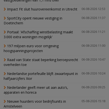
vastgoedleningen van 1,1 mrd over
Impact Fit sluit huurovereenkomst in Utrecht
06-08-2026 12:53
SportCity opent nieuwe vestiging in
06-08-2026 11:37
Doetinchem
Portaal: 'Afschaffing winstbelasting maakt
06-08-2026 11:21
3.000 extra woningen mogelijk'
197 miljoen euro voor omgeving
06-08-2026 11:00
hoogspanningsprojecten
Raad van State staat beperking beroepsrecht
06-08-2026 10:47
overheden toe
Nederlandse portefeuille blijft zwaartepunt in
06-08-2026 10:24
halfjaarcijfers Xior
Nederlander geeft meer uit aan auto’s,
06-08-2026 09:25
apparaten en horeca
Nieuwe huurders voor bedrijfsunits in
05-08-2026 15:18
Amstelveen