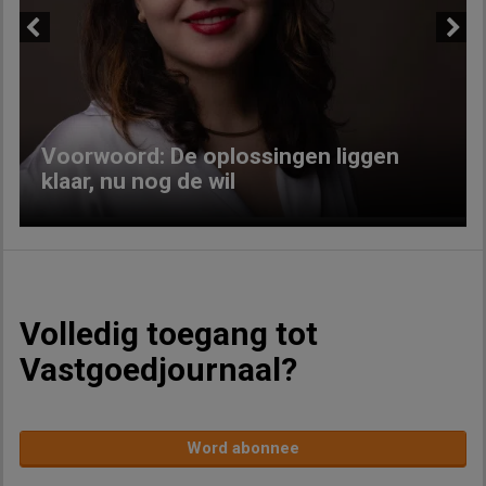
Previous
Next
Voorwoord: De oplossingen liggen
klaar, nu nog de wil
Volledig toegang tot
Vastgoedjournaal?
Word abonnee