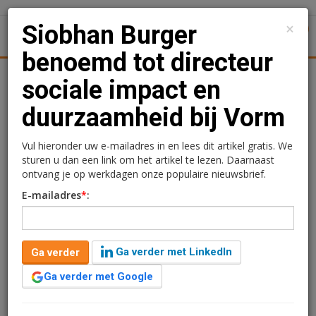
×
Siobhan Burger
1
Toggl
benoemd tot directeur
tiek
Juridisch | Fiscaal
Transacties
Werk
Specials
sociale impact en
duurzaamheid bij Vorm
Siobhan Burger benoemd
tot directeur sociale
Vul hieronder uw e-mailadres in en lees dit artikel gratis. We
sturen u dan een link om het artikel te lezen. Daarnaast
impact en duurzaamheid
ontvang je op werkdagen onze populaire nieuwsbrief.
E-mailadres
*
:
bij Vorm
Redactie
2 juni 2025 om 14:00
Ga verder met LinkedIn
Ga verder
één jaar geleden aangepast
1 minuut leestijd
Ga verder met Google
Vorm heeft Siobhan Burger benoemd tot directeur
sociale impact en duurzaamheid. Ze vormt samen met