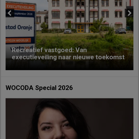
Previous
Next
Recreatief vastgoed: Van
executieveiling naar nieuwe toekomst
WOCODA Special 2026