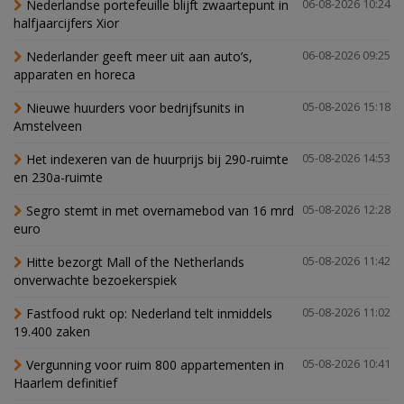
Nederlandse portefeuille blijft zwaartepunt in
06-08-2026 10:24
halfjaarcijfers Xior
Nederlander geeft meer uit aan auto’s,
06-08-2026 09:25
apparaten en horeca
Nieuwe huurders voor bedrijfsunits in
05-08-2026 15:18
Amstelveen
Het indexeren van de huurprijs bij 290-ruimte
05-08-2026 14:53
en 230a-ruimte
Segro stemt in met overnamebod van 16 mrd
05-08-2026 12:28
euro
Hitte bezorgt Mall of the Netherlands
05-08-2026 11:42
onverwachte bezoekerspiek
Fastfood rukt op: Nederland telt inmiddels
05-08-2026 11:02
19.400 zaken
Vergunning voor ruim 800 appartementen in
05-08-2026 10:41
Haarlem definitief