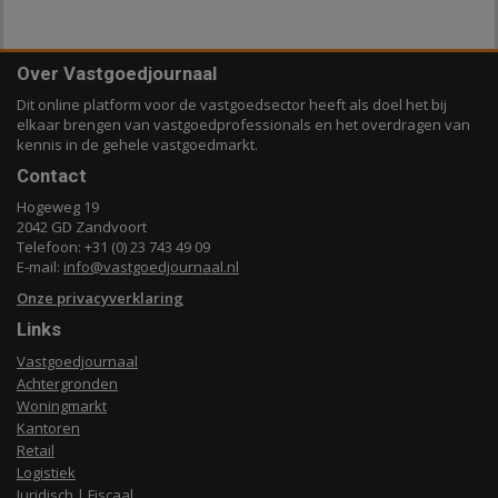
Over Vastgoedjournaal
Dit online platform voor de vastgoedsector heeft als doel het bij
elkaar brengen van vastgoedprofessionals en het overdragen van
kennis in de gehele vastgoedmarkt.
Contact
Hogeweg 19
2042 GD Zandvoort
Telefoon: +31 (0) 23 743 49 09
E-mail:
info@vastgoedjournaal.nl
Onze privacyverklaring
Links
Vastgoedjournaal
Achtergronden
Woningmarkt
Kantoren
Retail
Logistiek
Juridisch | Fiscaal