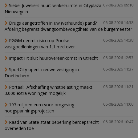
Siebel Juweliers huurt winkelruimte in Cityplaza
07-08-2026 09:10
Nieuwegein
Drugs aangetroffen in uw (verhuurde) pand?
06-08-2026 14:38
Afdeling begrenst dwangsombevoegdheid van de burgemeester
PGGM neemt risico op Poolse
06-08-2026 14:38
vastgoedleningen van 1,1 mrd over
Impact Fit sluit huurovereenkomst in Utrecht
06-08-2026 12:53
SportCity opent nieuwe vestiging in
06-08-2026 11:37
Doetinchem
Portaal: 'Afschaffing winstbelasting maakt
06-08-2026 11:21
3.000 extra woningen mogelijk'
197 miljoen euro voor omgeving
06-08-2026 11:00
hoogspanningsprojecten
Raad van State staat beperking beroepsrecht
06-08-2026 10:47
overheden toe