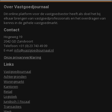
Over Vastgoedjournaal
Dit online platform voor de vastgoedsector heeft als doel het bij
elkaar brengen van vastgoedprofessionals en het overdragen van
kennis in de gehele vastgoedmarkt.
Contact
Hogeweg 19
2042 GD Zandvoort
Telefoon: +31 (0) 23 743 49 09
E-mail:
info@vastgoedjournaal.nl
Onze privacyverklaring
Links
Vastgoedjournaal
Achtergronden
Woningmarkt
Kantoren
Retail
Logistiek
Juridisch | Fiscaal
Transacties
Werk