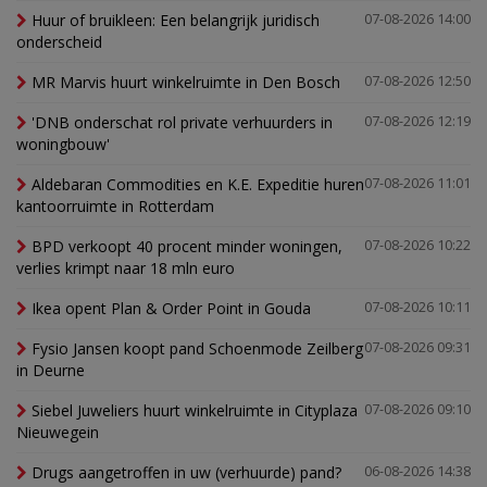
Huur of bruikleen: Een belangrijk juridisch
07-08-2026 14:00
onderscheid
MR Marvis huurt winkelruimte in Den Bosch
07-08-2026 12:50
'DNB onderschat rol private verhuurders in
07-08-2026 12:19
woningbouw'
Aldebaran Commodities en K.E. Expeditie huren
07-08-2026 11:01
kantoorruimte in Rotterdam
BPD verkoopt 40 procent minder woningen,
07-08-2026 10:22
verlies krimpt naar 18 mln euro
Ikea opent Plan & Order Point in Gouda
07-08-2026 10:11
Fysio Jansen koopt pand Schoenmode Zeilberg
07-08-2026 09:31
in Deurne
Siebel Juweliers huurt winkelruimte in Cityplaza
07-08-2026 09:10
Nieuwegein
Drugs aangetroffen in uw (verhuurde) pand?
06-08-2026 14:38