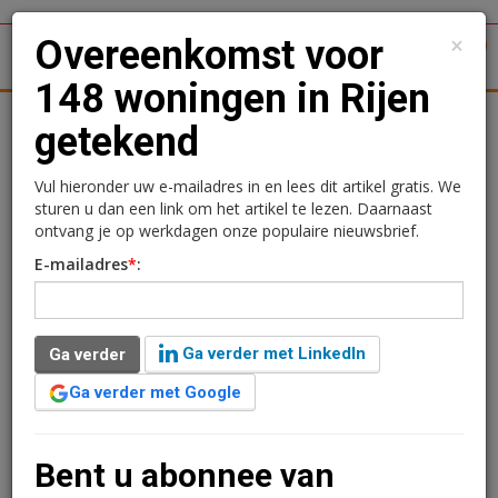
×
Overeenkomst voor
1
Toggl
148 woningen in Rijen
tergronden
Woningmarkt
Kantoren
Retail
Logistiek
getekend
Overeenkomst voor 148
Vul hieronder uw e-mailadres in en lees dit artikel gratis. We
sturen u dan een link om het artikel te lezen. Daarnaast
woningen in Rijen
ontvang je op werkdagen onze populaire nieuwsbrief.
E-mailadres
*
:
getekend
Redactie
30 mei 2025 om 10:57
Ga verder met LinkedIn
Ga verder
één jaar geleden aangepast
1 minuut leestijd
Ga verder met Google
Spoor Vastgoed heeft een overeenkomst gesloten met
de gemeente Gilze en Rijen voor de herontwikkeling
van de locatie aan de Mary Zeldenrustlaan 18-20a in
Bent u abonnee van
Rijen. Op de plek, waar nu nog een bouwmarkt en