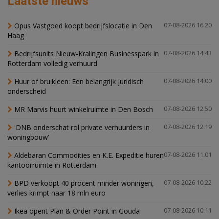
Laatste nieuws
Opus Vastgoed koopt bedrijfslocatie in Den
07-08-2026 16:20
Haag
Bedrijfsunits Nieuw-Kralingen Businesspark in
07-08-2026 14:43
Rotterdam volledig verhuurd
Huur of bruikleen: Een belangrijk juridisch
07-08-2026 14:00
onderscheid
MR Marvis huurt winkelruimte in Den Bosch
07-08-2026 12:50
'DNB onderschat rol private verhuurders in
07-08-2026 12:19
woningbouw'
Aldebaran Commodities en K.E. Expeditie huren
07-08-2026 11:01
kantoorruimte in Rotterdam
BPD verkoopt 40 procent minder woningen,
07-08-2026 10:22
verlies krimpt naar 18 mln euro
Ikea opent Plan & Order Point in Gouda
07-08-2026 10:11