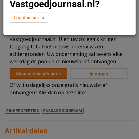
Vastgoedjournaal.nl?
Verder lezen?
Log dan hier in
U kunt het artikel niet volledig lezen omdat u nog
niet bent ingelogd. Log in of word abonnee van
Vastgoedjournaal.nl. U en uw collega's krijgen
toegang tot al het nieuws, interviews en
achtergronden. Uw onderneming zal tevens elke
werkdag de populaire nieuwsbrief ontvangen.
Abonnement afsluiten
Inloggen
Of wilt u dagelijks onze gratis nieuwsbrief
ontvangen? Klik dan op
deze link
.
PINGPROPERTIES
PASSAGE SCHIEDAM
Artikel delen