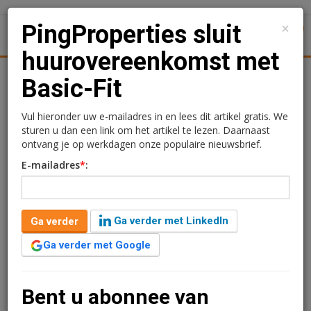
×
PingProperties sluit
1
Toggl
huurovereenkomst met
tiek
Juridisch | Fiscaal
Transacties
Werk
Specials
Basic-Fit
PingProperties sluit
Vul hieronder uw e-mailadres in en lees dit artikel gratis. We
sturen u dan een link om het artikel te lezen. Daarnaast
huurovereenkomst met
ontvang je op werkdagen onze populaire nieuwsbrief.
E-mailadres
*
:
Basic-Fit
Redactie
23 mei 2025 om 09:43
Ga verder met LinkedIn
Ga verder
1 minuut leestijd
Ga verder met Google
PingProperties heeft een langjarige
huurovereenkomst gesloten met Basic-Fit voor
winkelcentrum Passage Schiedam. De fitnessketen gaat
Bent u abonnee van
hier een vestiging openen van circa 1.120 m2.