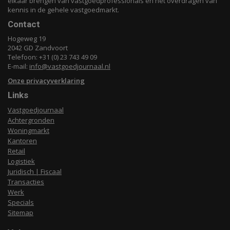
elkaar brengen van vastgoedprofessionals en het overdragen van
kennis in de gehele vastgoedmarkt.
Contact
Hogeweg 19
2042 GD Zandvoort
Telefoon: +31 (0) 23 743 49 09
E-mail:
info@vastgoedjournaal.nl
Onze privacyverklaring
Links
Vastgoedjournaal
Achtergronden
Woningmarkt
Kantoren
Retail
Logistiek
Juridisch | Fiscaal
Transacties
Werk
Specials
Sitemap