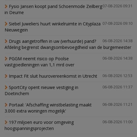
Fysio Jansen koopt pand Schoenmode Zeilberg
07-08-2026 09:31
in Deurne
Siebel Juweliers huurt winkelruimte in Cityplaza
07-08-2026 09:10
Nieuwegein
Drugs aangetroffen in uw (verhuurde) pand?
06-08-2026 14:38
Afdeling begrenst dwangsombevoegdheid van de burgemeester
PGGM neemt risico op Poolse
06-08-2026 14:38
vastgoedleningen van 1,1 mrd over
Impact Fit sluit huurovereenkomst in Utrecht
06-08-2026 12:53
SportCity opent nieuwe vestiging in
06-08-2026 11:37
Doetinchem
Portaal: 'Afschaffing winstbelasting maakt
06-08-2026 11:21
3.000 extra woningen mogelijk'
197 miljoen euro voor omgeving
06-08-2026 11:00
hoogspanningsprojecten