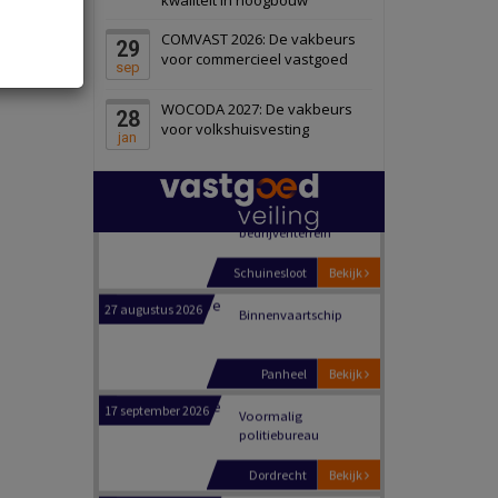
Schiedam
Bekijk
COMVAST 2026: De vakbeurs
29
22 september 2026
Attractiepark
voor commercieel vastgoed
sep
WOCODA 2027: De vakbeurs
28
Oranje
Bekijk
voor volkshuisvesting
jan
28 september 2026
Grootschalig
bedrijventerrein
Schuinesloot
Bekijk
27 augustus 2026
Binnenvaartschip
Panheel
Bekijk
17 september 2026
Voormalig
politiebureau
Dordrecht
Bekijk
17 september 2026
Voormalig
politiebureau