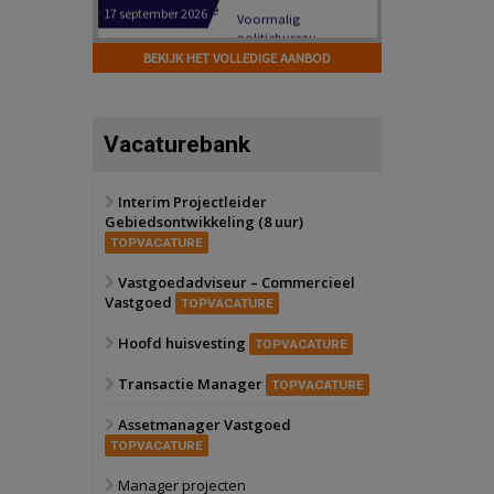
Hilversum
Bekijk
17 september 2026
BEKIJK HET VOLLEDIGE AANBOD
Voormalig
politiebureau
Zaandam
Bekijk
Vacaturebank
8 september 2026
Zorgcomplex
Interim Projectleider
Gebiedsontwikkeling (8 uur)
Zwanenburg
Bekijk
TOPVACATURE
6 oktober 2026
Transformatieobject
Vastgoedadviseur – Commercieel
Vastgoed
TOPVACATURE
Schiedam
Bekijk
Hoofd huisvesting
TOPVACATURE
22 september 2026
Attractiepark
Transactie Manager
TOPVACATURE
Assetmanager Vastgoed
Oranje
Bekijk
TOPVACATURE
28 september 2026
Grootschalig
Manager projecten
bedrijventerrein