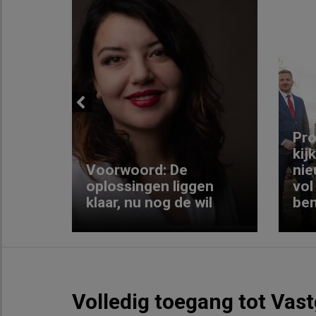
Previous
ng:
Pro
kij
Voorwoord: De
nie
ke
oplossingen liggen
vol
klaar, nu nog de wil
ben
Volledig toegang tot Vas