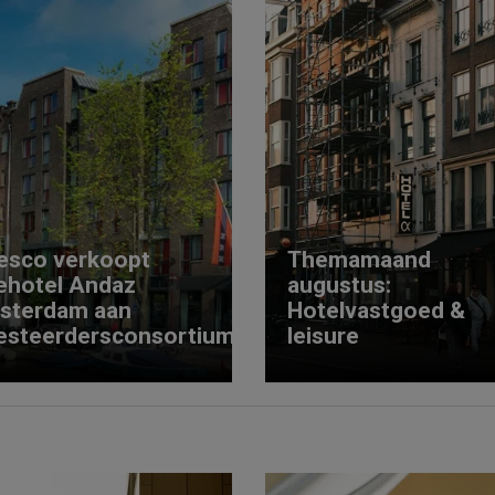
esco verkoopt
Themamaand
ehotel Andaz
augustus:
sterdam aan
Hotelvastgoed &
esteerdersconsortium
leisure