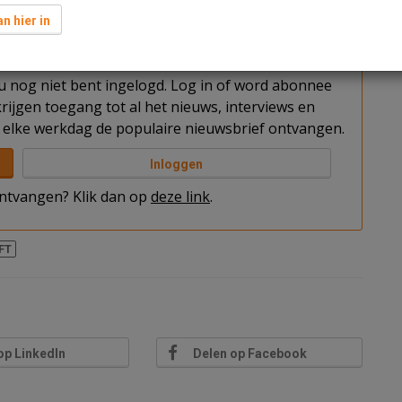
l.
n hier in
t u nog niet bent ingelogd. Log in of word abonnee
rijgen toegang tot al het nieuws, interviews en
elke werkdag de populaire nieuwsbrief ontvangen.
Inloggen
 ontvangen? Klik dan op
deze link
.
FT
op LinkedIn
Delen op Facebook