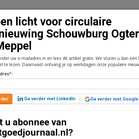
en licht voor circulaire
nieuwing Schouwburg Ogte
Meppel
n
Vacaturebank
Contact
Abonnementen
onder uw e-mailadres in en lees dit artikel gratis. We sturen u dan een
rkt
Kantoren
Retail
Logistiek
Juridisch | Fiscaa
kel te lezen. Daarnaast ontvang je op werkdagen onze populaire nieuw
dres
*
:
ulaire vernieuwing
in Meppel
Ga verder met LinkedIn
rder
Ga verder met Google
ar geleden aangepast
2 minuten leestijd
t u abonnee van
werp goedgekeurd voor de ingrijpende vernieuwing
tgoedjournaal.nl?
at vanaf 2026 een grondige transformatie, met