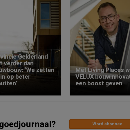
vincie Gelderland
kt verder dan
uwbouw: ‘We zetten
Met Living Places wi
 in op beter
VELUX bouwinnovat
utten’
een boost geven
tgoedjournaal?
Word abonnee