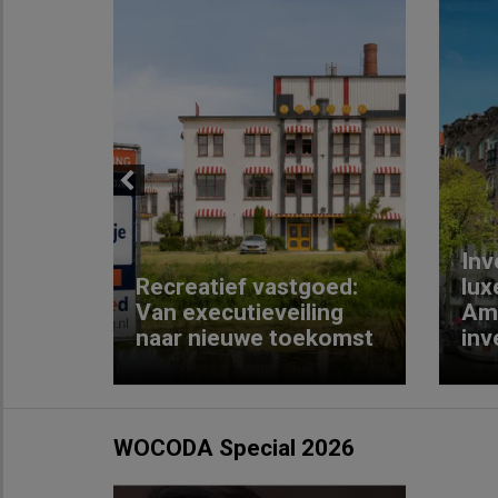
Previous
Inv
e
Recreatief vastgoed:
lux
t met
Van executieveiling
Am
naar nieuwe toekomst
inv
WOCODA Special 2026