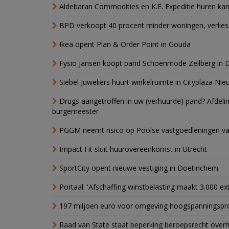
Aldebaran Commodities en K.E. Expeditie huren ka
BPD verkoopt 40 procent minder woningen, verlies
Ikea opent Plan & Order Point in Gouda
Fysio Jansen koopt pand Schoenmode Zeilberg in 
Siebel Juweliers huurt winkelruimte in Cityplaza Ni
Drugs aangetroffen in uw (verhuurde) pand? Afde
burgemeester
PGGM neemt risico op Poolse vastgoedleningen va
Impact Fit sluit huurovereenkomst in Utrecht
SportCity opent nieuwe vestiging in Doetinchem
Portaal: 'Afschaffing winstbelasting maakt 3.000 e
197 miljoen euro voor omgeving hoogspanningspr
Raad van State staat beperking beroepsrecht over