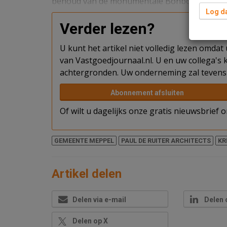
behoud van de monumentale Bonbonnièrezaa
Log da
Verder lezen?
U kunt het artikel niet volledig lezen omda
van Vastgoedjournaal.nl. U en uw collega's k
achtergronden. Uw onderneming zal tevens 
Abonnement afsluiten
Of wilt u dagelijks onze gratis nieuwsbrief
GEMEENTE MEPPEL
PAUL DE RUITER ARCHITECTS
KR
Artikel delen
Delen via e-mail
Delen 
Delen op X