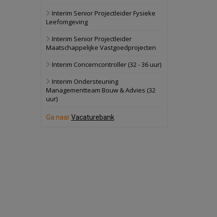
Interim Senior Projectleider Fysieke
Schuinesloot
Bekijk
Leefomgeving
27 augustus 2026
Binnenvaartschip
Interim Senior Projectleider
Maatschappelijke Vastgoedprojecten
Panheel
Bekijk
Interim Concerncontroller (32 - 36 uur)
17 september 2026
Voormalig
Interim Ondersteuning
politiebureau
Managementteam Bouw & Advies (32
uur)
Dordrecht
Bekijk
17 september 2026
Ga naar
Vacaturebank
Voormalig
politiebureau
Hilversum
Bekijk
17 september 2026
Voormalig
politiebureau
Zaandam
Bekijk
8 september 2026
Zorgcomplex