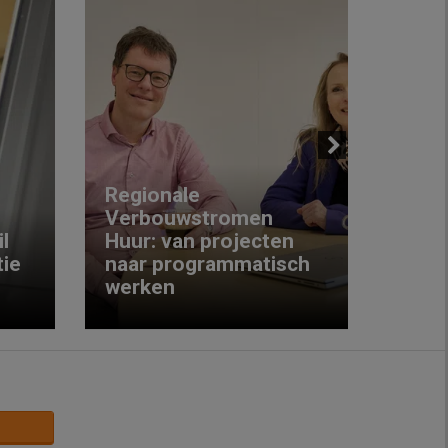
Next
Regionale
Verbouwstromen
‘We w
l
Huur: van projecten
koop
ie
naar programmatisch
gewo
werken
krijg