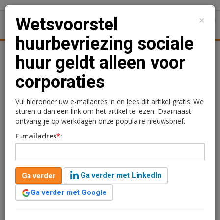
×
Wetsvoorstel
1
Toggl
huurbevriezing sociale
Achtergronden
Woningmarkt
Kantore
Nieuws
Uitgelicht
huur geldt alleen voor
corporaties
Wetsvoorstel
huurbevriezing sociale
Vul hieronder uw e-mailadres in en lees dit artikel gratis. We
sturen u dan een link om het artikel te lezen. Daarnaast
huur geldt alleen voor
ontvang je op werkdagen onze populaire nieuwsbrief.
E-mailadres
*
:
corporaties
Redactie
16 mei 2025 om 17:23
Ga verder met LinkedIn
Ga verder
één jaar geleden aangepast
2 minuten leestijd
Ga verder met Google
Het wetsvoorstel om de sociale huren in 2025 en 2026
te bevriezen, geldt alleen voor corporaties. Minister