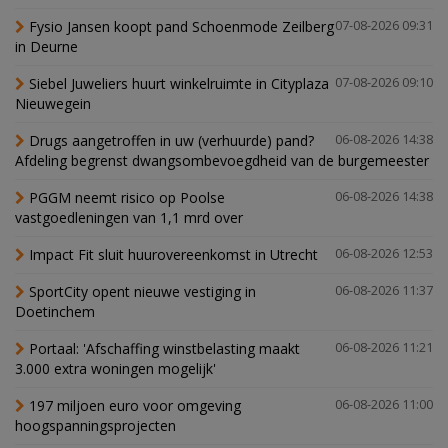
Fysio Jansen koopt pand Schoenmode Zeilberg
07-08-2026 09:31
in Deurne
Siebel Juweliers huurt winkelruimte in Cityplaza
07-08-2026 09:10
Nieuwegein
Drugs aangetroffen in uw (verhuurde) pand?
06-08-2026 14:38
Afdeling begrenst dwangsombevoegdheid van de burgemeester
PGGM neemt risico op Poolse
06-08-2026 14:38
vastgoedleningen van 1,1 mrd over
Impact Fit sluit huurovereenkomst in Utrecht
06-08-2026 12:53
SportCity opent nieuwe vestiging in
06-08-2026 11:37
Doetinchem
Portaal: 'Afschaffing winstbelasting maakt
06-08-2026 11:21
3.000 extra woningen mogelijk'
197 miljoen euro voor omgeving
06-08-2026 11:00
hoogspanningsprojecten