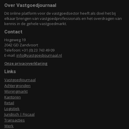
Over Vastgoedjournaal
Dit online platform voor de vastgoedsector heeft als doel het bij
elkaar brengen van vastgoedprofessionals en het overdragen van
kennis in de gehele vastgoedmarkt.
Contact
Hogeweg 19
2042 GD Zandvoort
Telefoon: +31 (0) 23 743 49 09
E-mail:
info@vastgoedjournaal.nl
Onze privacyverklaring
Links
Vastgoedjournaal
Achtergronden
Woningmarkt
Kantoren
Retail
Logistiek
Juridisch | Fiscaal
Transacties
Werk