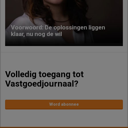
Previous
Next
Voorwoord: De oplossingen liggen
klaar, nu nog de wil
Volledig toegang tot
Vastgoedjournaal?
Word abonnee