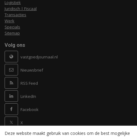
Logistiek
Juridisch | Fiscaal
Transacties
Werk
Specials
Sitemap
Volg ons
vastgoedjournaal.nl
Nieuwsbrief
RSS Feed
LinkedIn
Facebook
X
Deze website maakt gebruik van cookies om de best mogelijke