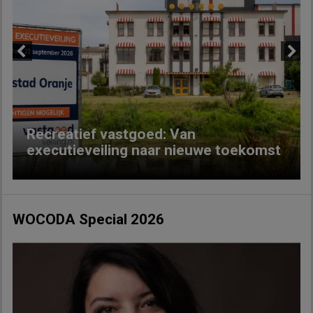
Previous
Next
Recreatief vastgoed: Van
executieveiling naar nieuwe toekomst
WOCODA Special 2026