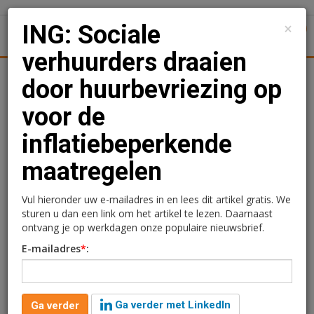
×
ING: Sociale
1
Toggl
verhuurders draaien
Achtergronden
Woningmarkt
Kantore
Nieuws
Uitgelicht
door huurbevriezing op
voor de
ING: Sociale verhuurders
inflatiebeperkende
draaien door
maatregelen
huurbevriezing op voor de
inflatiebeperkende
Vul hieronder uw e-mailadres in en lees dit artikel gratis. We
sturen u dan een link om het artikel te lezen. Daarnaast
maatregelen
ontvang je op werkdagen onze populaire nieuwsbrief.
E-mailadres
*
:
redactie
15 mei 2025 om 16:44
één jaar geleden aangepast
2 minuten leestijd
Ga verder met LinkedIn
Ga verder
Voor 2026 raamt ING Research dat de inflatie lager zal