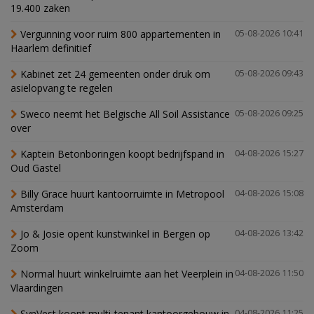
19.400 zaken
Vergunning voor ruim 800 appartementen in
05-08-2026 10:41
Haarlem definitief
Kabinet zet 24 gemeenten onder druk om
05-08-2026 09:43
asielopvang te regelen
Sweco neemt het Belgische All Soil Assistance
05-08-2026 09:25
over
Kaptein Betonboringen koopt bedrijfspand in
04-08-2026 15:27
Oud Gastel
Billy Grace huurt kantoorruimte in Metropool
04-08-2026 15:08
Amsterdam
Jo & Josie opent kunstwinkel in Bergen op
04-08-2026 13:42
Zoom
Normal huurt winkelruimte aan het Veerplein in
04-08-2026 11:50
Vlaardingen
SynVest koopt multi-tenant kantoorgebouw in
04-08-2026 11:25