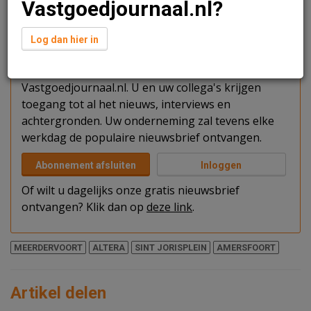
Vastgoedjournaal.nl?
Verder lezen?
Log dan hier in
U kunt het artikel niet volledig lezen omdat u nog
niet bent ingelogd. Log in of word abonnee van
Vastgoedjournaal.nl. U en uw collega's krijgen
toegang tot al het nieuws, interviews en
achtergronden. Uw onderneming zal tevens elke
werkdag de populaire nieuwsbrief ontvangen.
Abonnement afsluiten
Inloggen
Of wilt u dagelijks onze gratis nieuwsbrief
ontvangen? Klik dan op
deze link
.
MEERDERVOORT
ALTERA
SINT JORISPLEIN
AMERSFOORT
Artikel delen