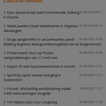
Laatste nieuws
Fysio Jansen koopt pand Schoenmode Zeilberg
07-08-2026 09:31
in Deurne
Siebel Juweliers huurt winkelruimte in Cityplaza
07-08-2026 09:10
Nieuwegein
Drugs aangetroffen in uw (verhuurde) pand?
06-08-2026 14:38
Afdeling begrenst dwangsombevoegdheid van de burgemeester
PGGM neemt risico op Poolse
06-08-2026 14:38
vastgoedleningen van 1,1 mrd over
Impact Fit sluit huurovereenkomst in Utrecht
06-08-2026 12:53
SportCity opent nieuwe vestiging in
06-08-2026 11:37
Doetinchem
Portaal: 'Afschaffing winstbelasting maakt
06-08-2026 11:21
3.000 extra woningen mogelijk'
197 miljoen euro voor omgeving
06-08-2026 11:00