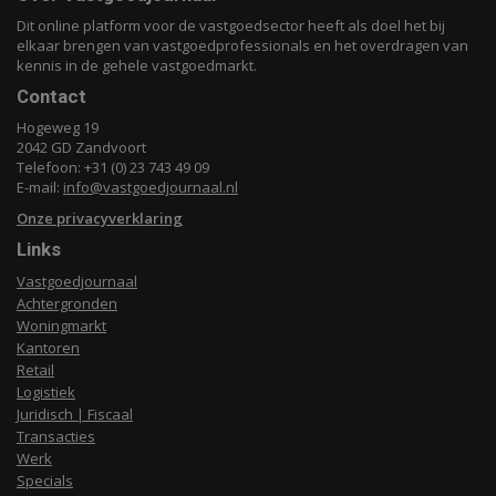
Dit online platform voor de vastgoedsector heeft als doel het bij
elkaar brengen van vastgoedprofessionals en het overdragen van
kennis in de gehele vastgoedmarkt.
Contact
Hogeweg 19
2042 GD Zandvoort
Telefoon: +31 (0) 23 743 49 09
E-mail:
info@vastgoedjournaal.nl
Onze privacyverklaring
Links
Vastgoedjournaal
Achtergronden
Woningmarkt
Kantoren
Retail
Logistiek
Juridisch | Fiscaal
Transacties
Werk
Specials