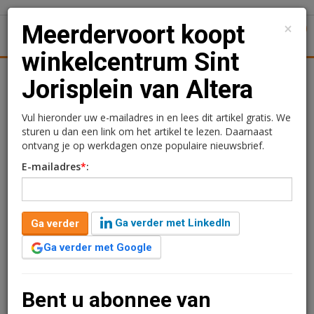
×
Meerdervoort koopt
1
Toggl
winkelcentrum Sint
Achtergronden
Woningmarkt
Kantore
Nieuws
Uitgelicht
Jorisplein van Altera
Meerdervoort koopt
Vul hieronder uw e-mailadres in en lees dit artikel gratis. We
sturen u dan een link om het artikel te lezen. Daarnaast
winkelcentrum Sint
ontvang je op werkdagen onze populaire nieuwsbrief.
E-mailadres
*
:
Jorisplein van Altera
Redactie
15 mei 2025 om 14:35
Ga verder met LinkedIn
Ga verder
één jaar geleden aangepast
1 minuut leestijd
Ga verder met Google
Meerdervoort heeft het winkelcentrum Sint Jorisplein
in Amersfoort van Altera gekocht. Sint Jorisplein is een
binnenstedelijk winkelcentrum van ruim 16.700 m2
Bent u abonnee van
verdeeld over 32 winkelunits.