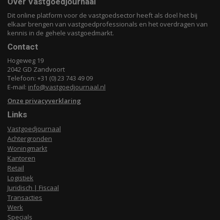
Over Vastgoedjournaal
Dit online platform voor de vastgoedsector heeft als doel het bij
elkaar brengen van vastgoedprofessionals en het overdragen van
kennis in de gehele vastgoedmarkt.
Contact
Hogeweg 19
2042 GD Zandvoort
Telefoon: +31 (0) 23 743 49 09
E-mail:
info@vastgoedjournaal.nl
Onze privacyverklaring
Links
Vastgoedjournaal
Achtergronden
Woningmarkt
Kantoren
Retail
Logistiek
Juridisch | Fiscaal
Transacties
Werk
Specials