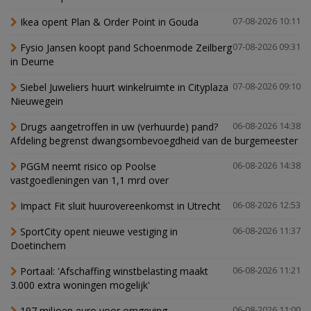
Ikea opent Plan & Order Point in Gouda
07-08-2026 10:11
Fysio Jansen koopt pand Schoenmode Zeilberg
07-08-2026 09:31
in Deurne
Siebel Juweliers huurt winkelruimte in Cityplaza
07-08-2026 09:10
Nieuwegein
Drugs aangetroffen in uw (verhuurde) pand?
06-08-2026 14:38
Afdeling begrenst dwangsombevoegdheid van de burgemeester
PGGM neemt risico op Poolse
06-08-2026 14:38
vastgoedleningen van 1,1 mrd over
Impact Fit sluit huurovereenkomst in Utrecht
06-08-2026 12:53
SportCity opent nieuwe vestiging in
06-08-2026 11:37
Doetinchem
Portaal: 'Afschaffing winstbelasting maakt
06-08-2026 11:21
3.000 extra woningen mogelijk'
197 miljoen euro voor omgeving
06-08-2026 11:00