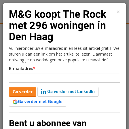
×
M&G koopt The Rock
1
Toggl
met 296 woningen in
Achtergronden
Woningmarkt
Kantore
Nieuws
Uitgelicht
Den Haag
M&G koopt The Rock met
Vul hieronder uw e-mailadres in en lees dit artikel gratis. We
sturen u dan een link om het artikel te lezen. Daarnaast
296 woningen in Den
ontvang je op werkdagen onze populaire nieuwsbrief.
E-mailadres
*
:
Haag
Redactie
14 mei 2025 om 08:47
Ga verder met LinkedIn
Ga verder
één jaar geleden aangepast
2 minuten leestijd
Ga verder met Google
M&G heeft The Rock in Den Haag gekocht nu het
project is afgerond. De 296 nieuwe woningen omvatten
197 studentenwoningen die verhuurd zijn aan Duwo.
Bent u abonnee van
De overige 99 appartementen zijn allemaal