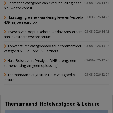
Recreatief vastgoed: Van executieveiling naar
03-08-2026 14:54
nieuwe toekomst
Huurstijging en herwaardering leveren Vesteda
03-08-2026 14:22
439 miljoen euro op
Invesco verkoopt luxehotel Andaz Amsterdam
03-08-2026 14:12
aan investeerdersconsortium
Topvacature: Vastgoedadviseur commercieel
03-08-2026 13:28
vastgoed bij De Lobel & Partners
Huib Boissevain: 'Analyse DNB brengt een
03-08-2026 12:20
samenvatting en geen oplossing'
Themamaand augustus: Hotelvastgoed &
03-08-2026 12:04
leisure
Themamaand: Hotelvastgoed & Leisure