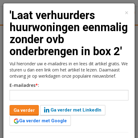
×
'Laat verhuurders
1
Toggl
huurwoningen eenmalig
Achtergronden
Woningmarkt
Kantore
Nieuws
Uitgelicht
zonder ovb
onderbrengen in box 2'
'Laat verhuurders
huurwoningen eenmalig
Vul hieronder uw e-mailadres in en lees dit artikel gratis. We
sturen u dan een link om het artikel te lezen. Daarnaast
zonder ovb onderbrengen
ontvang je op werkdagen onze populaire nieuwsbrief.
E-mailadres
*
:
in box 2'
Redactie
9 mei 2025 om 15:11
Ga verder met LinkedIn
Ga verder
één jaar geleden aangepast
2 minuten leestijd
Ga verder met Google
Particuliere verhuurders moeten de mogelijkheid
krijgen om eenmalig hun huurwoningen zonder