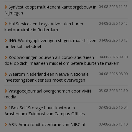
SynVest koopt multi-tenant kantoorgebouw in
04-08-2026 11:25
Nijmegen
Hal Services en Lexys Advocaten huren
04-08-2026 10:45
kantoorruimte in Rotterdam
ING: Woningopleveringen stijgen, maar blijven
04-08-2026 10:13
onder kabinetsdoel
Koopwoningen bouwen als corporatie: ‘Geen
04-08-2026 09:30
doel op zich, maar een middel om betere buurten te maken’
Waarom Nederland een nieuwe Nationale
04-08-2026 08:00
Investeringsbank serieus moet overwegen
Vastgoedjournaal overgenomen door VMN
03-08-2026 22:50
media
1Box Self Storage huurt kantoor in
03-08-2026 16:04
Amsterdam-Zuidoost van Campus Offices
ABN Amro rondt overname van NIBC af
03-08-2026 15:10