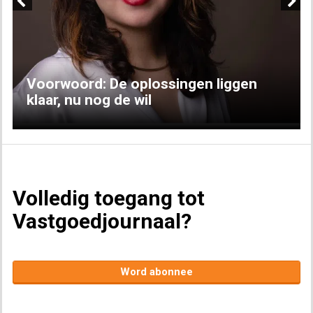
Previous
Next
Voorwoord: De oplossingen liggen
klaar, nu nog de wil
Volledig toegang tot
Vastgoedjournaal?
Word abonnee