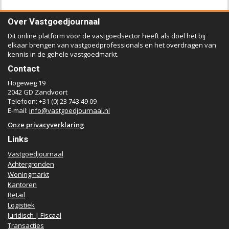
Over Vastgoedjournaal
Dit online platform voor de vastgoedsector heeft als doel het bij
elkaar brengen van vastgoedprofessionals en het overdragen van
kennis in de gehele vastgoedmarkt.
Contact
Hogeweg 19
2042 GD Zandvoort
Telefoon: +31 (0) 23 743 49 09
E-mail:
info@vastgoedjournaal.nl
Onze privacyverklaring
Links
Vastgoedjournaal
Achtergronden
Woningmarkt
Kantoren
Retail
Logistiek
Juridisch | Fiscaal
Transacties