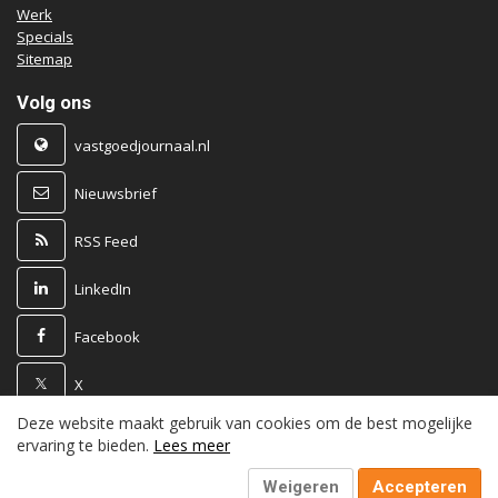
Werk
Specials
Sitemap
Volg ons
vastgoedjournaal.nl
Nieuwsbrief
RSS Feed
LinkedIn
Facebook
X
Deze website maakt gebruik van cookies om de best mogelijke
Powered by
ervaring te bieden.
Lees meer
Weigeren
Accepteren