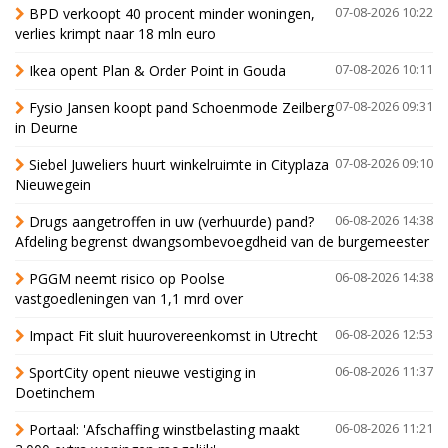
BPD verkoopt 40 procent minder woningen,
07-08-2026 10:22
verlies krimpt naar 18 mln euro
Ikea opent Plan & Order Point in Gouda
07-08-2026 10:11
Fysio Jansen koopt pand Schoenmode Zeilberg
07-08-2026 09:31
in Deurne
Siebel Juweliers huurt winkelruimte in Cityplaza
07-08-2026 09:10
Nieuwegein
Drugs aangetroffen in uw (verhuurde) pand?
06-08-2026 14:38
Afdeling begrenst dwangsombevoegdheid van de burgemeester
PGGM neemt risico op Poolse
06-08-2026 14:38
vastgoedleningen van 1,1 mrd over
Impact Fit sluit huurovereenkomst in Utrecht
06-08-2026 12:53
SportCity opent nieuwe vestiging in
06-08-2026 11:37
Doetinchem
Portaal: 'Afschaffing winstbelasting maakt
06-08-2026 11:21