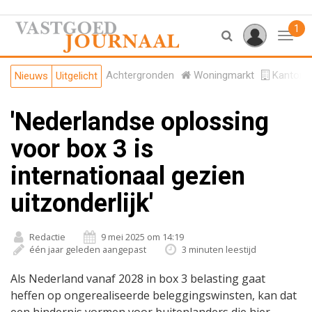
1
Toggl
Achtergronden
Woningmarkt
Kantore
Nieuws
Uitgelicht
'Nederlandse oplossing
voor box 3 is
internationaal gezien
uitzonderlijk'
Redactie
9 mei 2025 om 14:19
één jaar geleden aangepast
3 minuten leestijd
Als Nederland vanaf 2028 in box 3 belasting gaat
heffen op ongerealiseerde beleggingswinsten, kan dat