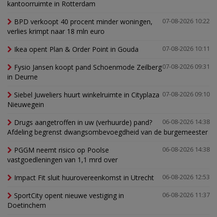
kantoorruimte in Rotterdam
BPD verkoopt 40 procent minder woningen,
07-08-2026 10:22
verlies krimpt naar 18 mln euro
Ikea opent Plan & Order Point in Gouda
07-08-2026 10:11
Fysio Jansen koopt pand Schoenmode Zeilberg
07-08-2026 09:31
in Deurne
Siebel Juweliers huurt winkelruimte in Cityplaza
07-08-2026 09:10
Nieuwegein
Drugs aangetroffen in uw (verhuurde) pand?
06-08-2026 14:38
Afdeling begrenst dwangsombevoegdheid van de burgemeester
PGGM neemt risico op Poolse
06-08-2026 14:38
vastgoedleningen van 1,1 mrd over
Impact Fit sluit huurovereenkomst in Utrecht
06-08-2026 12:53
SportCity opent nieuwe vestiging in
06-08-2026 11:37
Doetinchem