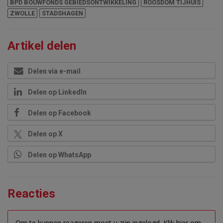
BPD BOUWFONDS GEBIEDSONTWIKKELING
ROOSDOM TIJHUIS
ZWOLLE
STADSHAGEN
Artikel delen
Delen via e-mail
Delen op LinkedIn
Delen op Facebook
Delen op X
Delen op WhatsApp
Reacties
Om te kunnen reageren moet u zijn ingelogd.
Klik hier om