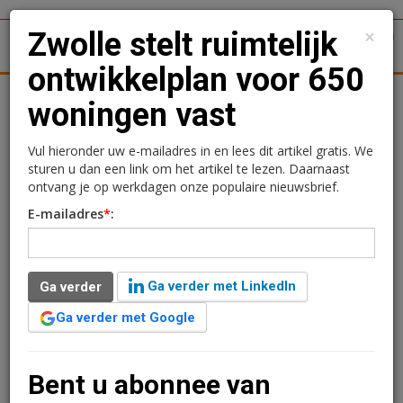
×
Zwolle stelt ruimtelijk
1
Toggl
ontwikkelplan voor 650
tergronden
Woningmarkt
Kantoren
Retail
Logistiek
woningen vast
Zwolle stelt ruimtelijk
Vul hieronder uw e-mailadres in en lees dit artikel gratis. We
sturen u dan een link om het artikel te lezen. Daarnaast
ontwikkelplan voor 650
ontvang je op werkdagen onze populaire nieuwsbrief.
E-mailadres
*
:
woningen vast
Redactie
8 mei 2025 om 16:11
Ga verder met LinkedIn
Ga verder
één jaar geleden aangepast
2 minuten leestijd
Ga verder met Google
De ontwikkelcombinatie BPD | Bouwfonds
Gebiedsontwikkeling en Roosdom Tijhuis heeft
het ruimtelijk ontwikkelplan opgesteld voor de locatie
Bent u abonnee van
Breecamp-West, ten noordwesten van Zwolle. Hierin is