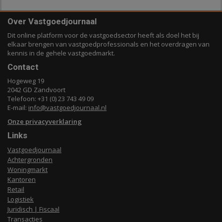
Over Vastgoedjournaal
Dit online platform voor de vastgoedsector heeft als doel het bij
elkaar brengen van vastgoedprofessionals en het overdragen van
kennis in de gehele vastgoedmarkt.
Contact
Hogeweg 19
2042 GD Zandvoort
Telefoon: +31 (0) 23 743 49 09
E-mail:
info@vastgoedjournaal.nl
Onze privacyverklaring
Links
Vastgoedjournaal
Achtergronden
Woningmarkt
Kantoren
Retail
Logistiek
Juridisch | Fiscaal
Transacties