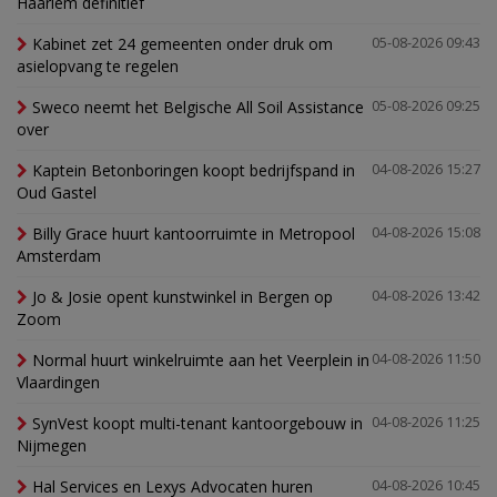
Haarlem definitief
Kabinet zet 24 gemeenten onder druk om
05-08-2026 09:43
asielopvang te regelen
Sweco neemt het Belgische All Soil Assistance
05-08-2026 09:25
over
Kaptein Betonboringen koopt bedrijfspand in
04-08-2026 15:27
Oud Gastel
Billy Grace huurt kantoorruimte in Metropool
04-08-2026 15:08
Amsterdam
Jo & Josie opent kunstwinkel in Bergen op
04-08-2026 13:42
Zoom
Normal huurt winkelruimte aan het Veerplein in
04-08-2026 11:50
Vlaardingen
SynVest koopt multi-tenant kantoorgebouw in
04-08-2026 11:25
Nijmegen
Hal Services en Lexys Advocaten huren
04-08-2026 10:45