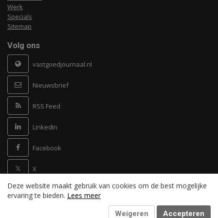
Werk
Specials
Sitemap
Volg ons
vastgoedjournaal.nl
Nieuwsbrief
RSS Feed
LinkedIn
Facebook
X
Deze website maakt gebruik van cookies om de best mogelijke
Powered by
ervaring te bieden.
Lees meer
Weigeren
Accepteren