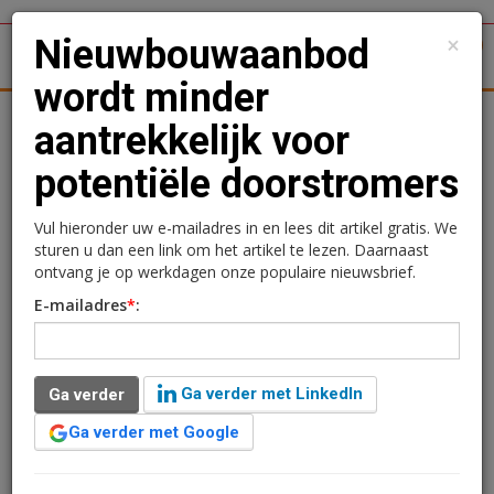
×
Nieuwbouwaanbod
1
Toggl
wordt minder
tergronden
Woningmarkt
Kantoren
Retail
Logistiek
aantrekkelijk voor
potentiële doorstromers
Nieuwbouwaanbod wordt
minder aantrekkelijk voor
Vul hieronder uw e-mailadres in en lees dit artikel gratis. We
sturen u dan een link om het artikel te lezen. Daarnaast
potentiële doorstromers
ontvang je op werkdagen onze populaire nieuwsbrief.
E-mailadres
*
:
Redactie
8 mei 2025 om 13:48
één jaar geleden aangepast
2 minuten leestijd
Ga verder met LinkedIn
Ga verder
Nu er steeds meer nadruk komt te liggen op het
binnenstedelijk bouwen van appartementen, en die
Ga verder met Google
appartementen betaalbaar en daarmee kleiner zijn,
wordt de verhuisketen in de bestaande voorraad