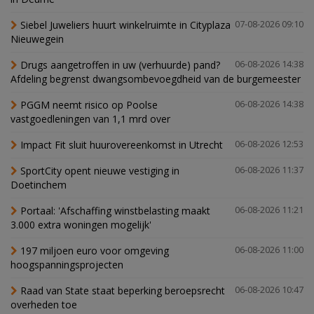
Siebel Juweliers huurt winkelruimte in Cityplaza
07-08-2026 09:10
Nieuwegein
Drugs aangetroffen in uw (verhuurde) pand?
06-08-2026 14:38
Afdeling begrenst dwangsombevoegdheid van de burgemeester
PGGM neemt risico op Poolse
06-08-2026 14:38
vastgoedleningen van 1,1 mrd over
Impact Fit sluit huurovereenkomst in Utrecht
06-08-2026 12:53
SportCity opent nieuwe vestiging in
06-08-2026 11:37
Doetinchem
Portaal: 'Afschaffing winstbelasting maakt
06-08-2026 11:21
3.000 extra woningen mogelijk'
197 miljoen euro voor omgeving
06-08-2026 11:00
hoogspanningsprojecten
Raad van State staat beperking beroepsrecht
06-08-2026 10:47
overheden toe