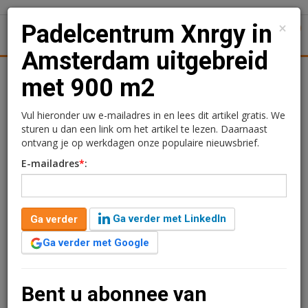
×
Padelcentrum Xnrgy in
1
Toggl
Amsterdam uitgebreid
tiek
Juridisch | Fiscaal
Transacties
Werk
Specials
met 900 m2
Padelcentrum Xnrgy in
Vul hieronder uw e-mailadres in en lees dit artikel gratis. We
sturen u dan een link om het artikel te lezen. Daarnaast
Amsterdam uitgebreid
ontvang je op werkdagen onze populaire nieuwsbrief.
E-mailadres
*
:
met 900 m2
Redactie
7 mei 2025 om 13:40
1 minuut leestijd
Ga verder met LinkedIn
Ga verder
Padelcentrum Xnrgy aan de Flinessestraat 8-10 krijgt
Ga verder met Google
een uitbreiding van 900 m2. De bestaande bedrijfshal
beslaat al 3.515 m2 en heeft een hoogte van 12 meter.
Bent u abonnee van
Verder lezen?