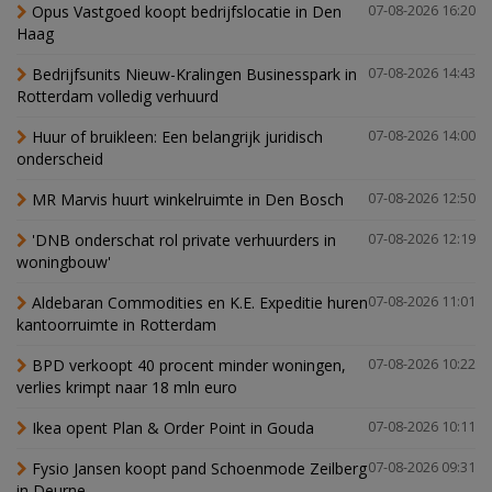
Opus Vastgoed koopt bedrijfslocatie in Den
07-08-2026 16:20
Haag
Bedrijfsunits Nieuw-Kralingen Businesspark in
07-08-2026 14:43
Rotterdam volledig verhuurd
Huur of bruikleen: Een belangrijk juridisch
07-08-2026 14:00
onderscheid
MR Marvis huurt winkelruimte in Den Bosch
07-08-2026 12:50
'DNB onderschat rol private verhuurders in
07-08-2026 12:19
woningbouw'
Aldebaran Commodities en K.E. Expeditie huren
07-08-2026 11:01
kantoorruimte in Rotterdam
BPD verkoopt 40 procent minder woningen,
07-08-2026 10:22
verlies krimpt naar 18 mln euro
Ikea opent Plan & Order Point in Gouda
07-08-2026 10:11
Fysio Jansen koopt pand Schoenmode Zeilberg
07-08-2026 09:31
in Deurne