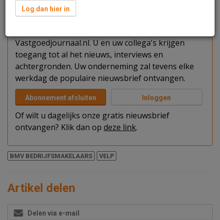
Verder lezen?
Log dan hier in
U kunt het artikel niet volledig lezen omdat u nog
niet bent ingelogd. Log in of word abonnee van
Vastgoedjournaal.nl. U en uw collega's krijgen
toegang tot al het nieuws, interviews en
achtergronden. Uw onderneming zal tevens elke
werkdag de populaire nieuwsbrief ontvangen.
Abonnement afsluiten
Inloggen
Of wilt u dagelijks onze gratis nieuwsbrief
ontvangen? Klik dan op
deze link
.
BMV BEDRIJFSMAKELAARS
VELP
Artikel delen
Delen via e-mail