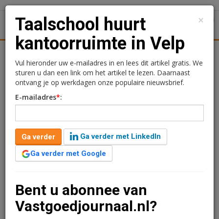
×
Taalschool huurt
1
Toggl
kantoorruimte in Velp
tiek
Juridisch | Fiscaal
Transacties
Werk
Specials
Vul hieronder uw e-mailadres in en lees dit artikel gratis. We
sturen u dan een link om het artikel te lezen. Daarnaast
Taalschool huurt
ontvang je op werkdagen onze populaire nieuwsbrief.
E-mailadres
*
:
kantoorruimte in Velp
Redactie
6 mei 2025 om 13:45
Ga verder met LinkedIn
Ga verder
één jaar geleden aangepast
1 minuut leestijd
Ga verder met Google
Taalgericht 2.0 heeft een huurovereenkomst gesloten
voor kantoorruimte in Velp. Het gaat om circa 223
m2. Taalgericht is opgericht door vluchtelingen en is
Bent u abonnee van
een taalschool met vier vestigingen in Nederland.
Vastgoedjournaal.nl?