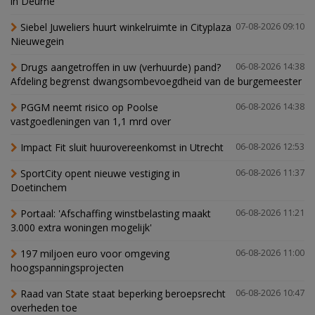
in Deurne
Siebel Juweliers huurt winkelruimte in Cityplaza
07-08-2026 09:10
Nieuwegein
Drugs aangetroffen in uw (verhuurde) pand?
06-08-2026 14:38
Afdeling begrenst dwangsombevoegdheid van de burgemeester
PGGM neemt risico op Poolse
06-08-2026 14:38
vastgoedleningen van 1,1 mrd over
Impact Fit sluit huurovereenkomst in Utrecht
06-08-2026 12:53
SportCity opent nieuwe vestiging in
06-08-2026 11:37
Doetinchem
Portaal: 'Afschaffing winstbelasting maakt
06-08-2026 11:21
3.000 extra woningen mogelijk'
197 miljoen euro voor omgeving
06-08-2026 11:00
hoogspanningsprojecten
Raad van State staat beperking beroepsrecht
06-08-2026 10:47
overheden toe