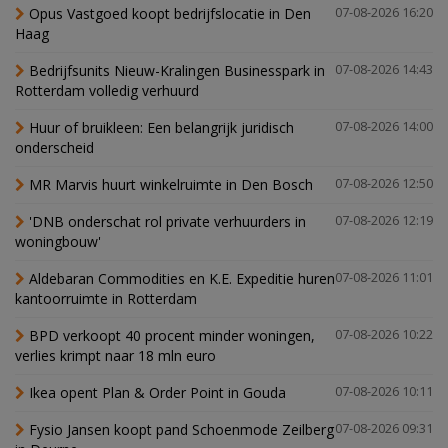
Opus Vastgoed koopt bedrijfslocatie in Den
07-08-2026 16:20
Haag
Bedrijfsunits Nieuw-Kralingen Businesspark in
07-08-2026 14:43
Rotterdam volledig verhuurd
Huur of bruikleen: Een belangrijk juridisch
07-08-2026 14:00
onderscheid
MR Marvis huurt winkelruimte in Den Bosch
07-08-2026 12:50
'DNB onderschat rol private verhuurders in
07-08-2026 12:19
woningbouw'
Aldebaran Commodities en K.E. Expeditie huren
07-08-2026 11:01
kantoorruimte in Rotterdam
BPD verkoopt 40 procent minder woningen,
07-08-2026 10:22
verlies krimpt naar 18 mln euro
Ikea opent Plan & Order Point in Gouda
07-08-2026 10:11
Fysio Jansen koopt pand Schoenmode Zeilberg
07-08-2026 09:31