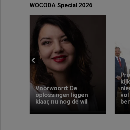
WOCODA Special 2026
Previous
ng:
Pro
kij
Voorwoord: De
nie
ke
oplossingen liggen
vol
klaar, nu nog de wil
ben