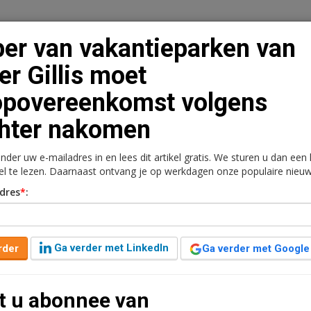
er van vakantieparken van
er Gillis moet
povereenkomst volgens
n
Vacaturebank
Contact
Abonnementen
hter nakomen
rkt
Kantoren
Retail
Logistiek
Juridisch | Fiscaa
onder uw e-mailadres in en lees dit artikel gratis. We sturen u dan een
kel te lezen. Daarnaast ontvang je op werkdagen onze populaire nieuw
ken van Peter Gillis
dres
*
:
st volgens rechter
Ga verder met LinkedIn
rder
Ga verder met Google
én jaar geleden aangepast
2 minuten leestijd
t u abonnee van
het gelijk gesteld. De koper van tien vakantieparken