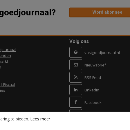
tgoedjournaal?
Word abonnee
Volg ons
djournaal
vastgoedjournaal.nl
ronden
arkt
Nieuwsbrief
n
RSS Feed
 | Fiscaal
LinkedIn
ies
Facebook
X
aring te bieden.
Lees meer