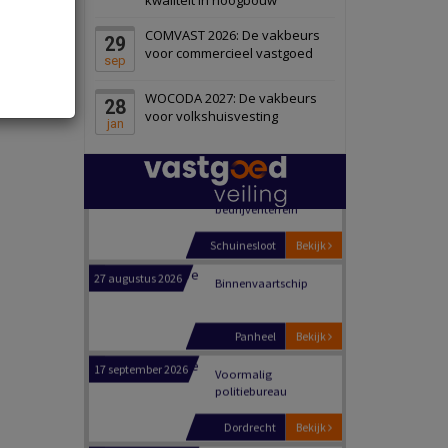
Schiedam
Bekijk
COMVAST 2026: De vakbeurs
29
22 september 2026
Attractiepark
voor commercieel vastgoed
sep
WOCODA 2027: De vakbeurs
28
Oranje
Bekijk
voor volkshuisvesting
jan
28 september 2026
Grootschalig
bedrijventerrein
Schuinesloot
Bekijk
27 augustus 2026
Binnenvaartschip
Panheel
Bekijk
17 september 2026
Voormalig
politiebureau
Dordrecht
Bekijk
17 september 2026
Voormalig
politiebureau