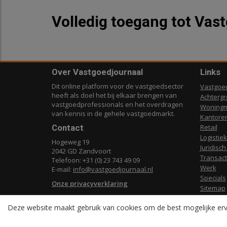
Volledig toegang tot Vas
Over Vastgoedjournaal
Links
Dit online platform voor de vastgoedsector
Vastgoe
heeft als doel het bij elkaar brengen van
Achterg
vastgoedprofessionals en het overdragen
Woningm
van kennis in de gehele vastgoedmarkt.
Kantore
Contact
Retail
Logistiek
Hogeweg 19
Juridisch
2042 GD Zandvoort
Transact
Telefoon: +31 (0) 23 743 49 09
Werk
E-mail:
info@vastgoedjournaal.nl
Specials
Onze privacyverklaring
Sitemap
Deze website maakt gebruik van cookies om de best mogelijke erv