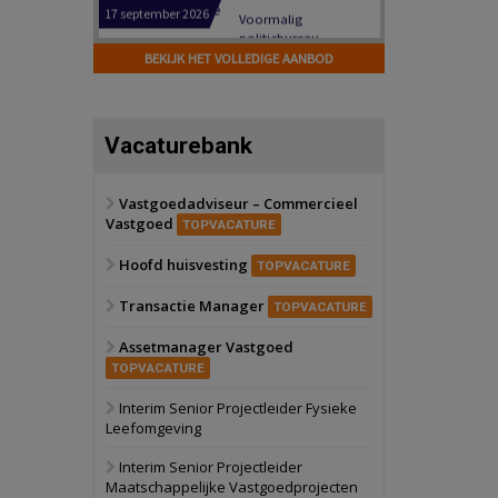
Hilversum
Bekijk
17 september 2026
BEKIJK HET VOLLEDIGE AANBOD
Voormalig
politiebureau
Zaandam
Bekijk
Vacaturebank
8 september 2026
Zorgcomplex
Vastgoedadviseur – Commercieel
Vastgoed
Zwanenburg
Bekijk
TOPVACATURE
6 oktober 2026
Hoofd huisvesting
Transformatieobject
TOPVACATURE
Transactie Manager
TOPVACATURE
Schiedam
Bekijk
Assetmanager Vastgoed
22 september 2026
Attractiepark
TOPVACATURE
Interim Senior Projectleider Fysieke
Leefomgeving
Oranje
Bekijk
28 september 2026
Interim Senior Projectleider
Grootschalig
Maatschappelijke Vastgoedprojecten
bedrijventerrein