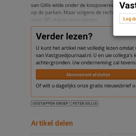
Vas
van Gillis wilde onder de koopovereenkomst u
op de parken. Maar volgens de rechtbank kan 
voor 185 miljoen euro kopen.
Log da
Verder lezen?
U kunt het artikel niet volledig lezen omda
van Vastgoedjournaal.nl. U en uw collega's k
achtergronden. Uw onderneming zal tevens 
Abonnement afsluiten
Of wilt u dagelijks onze gratis nieuwsbrief
OOSTAPPEN GROEP
PETER GILLIS
Artikel delen