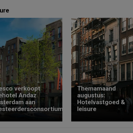
ure
esco verkoopt
Themamaand
ehotel Andaz
augustus:
sterdam aan
Hotelvastgoed &
esteerdersconsortium
leisure