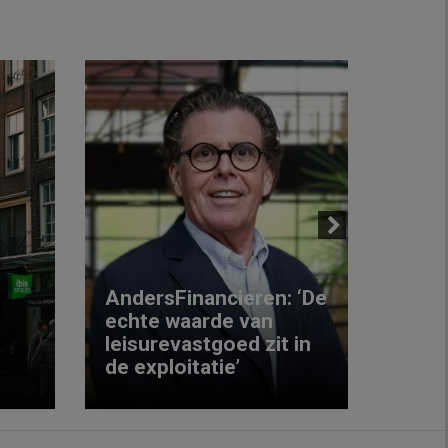
Next
AndersFinancieren: ‘De
echte waarde van
Elke
leisurevastgoed zit in
hote
de exploitatie’
inzic