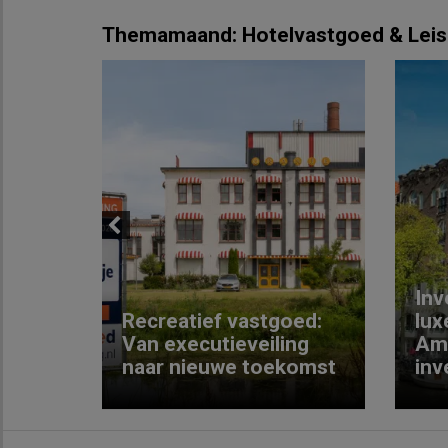
Themamaand: Hotelvastgoed & Leis
Previous
Inv
e
Recreatief vastgoed:
lux
t met
Van executieveiling
Am
naar nieuwe toekomst
inv