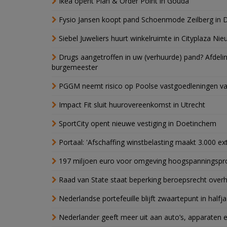
Ikea opent Plan & Order Point in Gouda
Fysio Jansen koopt pand Schoenmode Zeilberg in 
Siebel Juweliers huurt winkelruimte in Cityplaza Ni
Drugs aangetroffen in uw (verhuurde) pand? Afde
burgemeester
PGGM neemt risico op Poolse vastgoedleningen va
Impact Fit sluit huurovereenkomst in Utrecht
SportCity opent nieuwe vestiging in Doetinchem
Portaal: 'Afschaffing winstbelasting maakt 3.000 e
197 miljoen euro voor omgeving hoogspanningspr
Raad van State staat beperking beroepsrecht over
Nederlandse portefeuille blijft zwaartepunt in halfja
Nederlander geeft meer uit aan auto’s, apparaten 