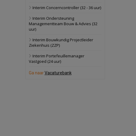
Interim Concerncontroller (32 - 36 uur)
Schuinesloot
Bekijk
Interim Ondersteuning
27 augustus 2026
Binnenvaartschip
Managementteam Bouw & Advies (32
uur)
Panheel
Bekijk
Interim Bouwkundig Projectleider
Ziekenhuis (ZZP)
17 september 2026
Voormalig
politiebureau
Interim Portefeuillemanager
Vastgoed (24 uur)
Dordrecht
Bekijk
Ga naar
Vacaturebank
17 september 2026
Voormalig
politiebureau
Hilversum
Bekijk
17 september 2026
Voormalig
politiebureau
Zaandam
Bekijk
8 september 2026
Zorgcomplex