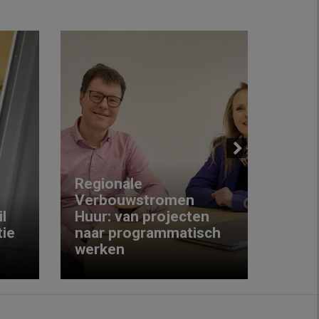
Next
Regionale
Verbouwstromen
‘We w
l
Huur: van projecten
koop
ie
naar programmatisch
gewo
werken
krijg