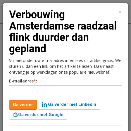
×
Verbouwing
1
Toggl
Amsterdamse raadzaal
Achtergronden
Woningmarkt
Kantore
Nieuws
Uitgelicht
flink duurder dan
gepland
Verbouwing
Amsterdamse raadzaal
Vul hieronder uw e-mailadres in en lees dit artikel gratis. We
sturen u dan een link om het artikel te lezen. Daarnaast
flink duurder dan gepland
ontvang je op werkdagen onze populaire nieuwsbrief.
E-mailadres
*
:
Lola Cooper
30 april 2025 om 11:41
één jaar geleden aangepast
1 minuut leestijd
Ga verder met LinkedIn
Ga verder
De verbouwing van de Amsterdamse raadzaal valt flink
duurder uit dan eerder begroot. In 2023 werd
Ga verder met Google
uitgegaan van 3 miljoen euro, nu blijken de kosten
naar 4,6 miljoen euro te zijn gestegen. De