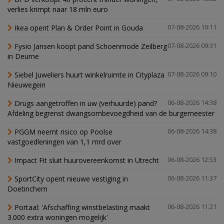
verlies krimpt naar 18 mln euro
Ikea opent Plan & Order Point in Gouda
07-08-2026 10:11
Fysio Jansen koopt pand Schoenmode Zeilberg
07-08-2026 09:31
in Deurne
Siebel Juweliers huurt winkelruimte in Cityplaza
07-08-2026 09:10
Nieuwegein
Drugs aangetroffen in uw (verhuurde) pand?
06-08-2026 14:38
Afdeling begrenst dwangsombevoegdheid van de burgemeester
PGGM neemt risico op Poolse
06-08-2026 14:38
vastgoedleningen van 1,1 mrd over
Impact Fit sluit huurovereenkomst in Utrecht
06-08-2026 12:53
SportCity opent nieuwe vestiging in
06-08-2026 11:37
Doetinchem
Portaal: 'Afschaffing winstbelasting maakt
06-08-2026 11:21
3.000 extra woningen mogelijk'