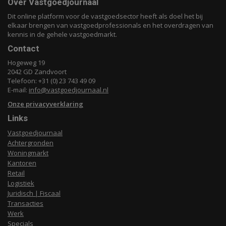
Over Vastgoedjournaal
Dit online platform voor de vastgoedsector heeft als doel het bij
elkaar brengen van vastgoedprofessionals en het overdragen van
kennis in de gehele vastgoedmarkt.
Contact
Hogeweg 19
2042 GD Zandvoort
Telefoon: +31 (0) 23 743 49 09
E-mail:
info@vastgoedjournaal.nl
Onze privacyverklaring
Links
Vastgoedjournaal
Achtergronden
Woningmarkt
Kantoren
Retail
Logistiek
Juridisch | Fiscaal
Transacties
Werk
Specials