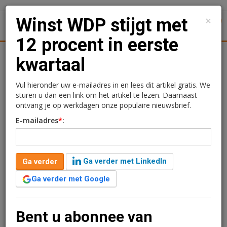
×
Winst WDP stijgt met
1
Toggl
12 procent in eerste
n
Retail
Logistiek
Juridisch | Fiscaal
Transacties
kwartaal
Winst WDP stijgt met 12
Vul hieronder uw e-mailadres in en lees dit artikel gratis. We
sturen u dan een link om het artikel te lezen. Daarnaast
procent in eerste kwartaal
ontvang je op werkdagen onze populaire nieuwsbrief.
E-mailadres
*
:
Frans Wiersma
25 april 2025 om 09:33
één jaar geleden aangepast
2 minuten leestijd
Ga verder met LinkedIn
Ga verder
De EPRA-winst van WDP is in het eerste kwartaal met
12 procent gestegen naar 80,6 miljoen ten opzichte van
Ga verder met Google
dezelfde periode vorig jaar. Dat maakt de logistiek
dienstverlener bekend in de kwartaalcijfers. In het
eerste kwartaal van 2024 steeg de EPRA-winst van WDP
Bent u abonnee van
ook al sterk, toen met 15,3 procent.