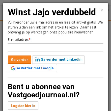
×
Winst Jajo verdubbeld
1
Toggl
Vul hieronder uw e-mailadres in en lees dit artikel gratis. We
Achtergronden
Woningmarkt
Kantore
Nieuws
sturen u dan een link om het artikel te lezen. Daarnaast
Uitgelicht
ontvang je op werkdagen onze populaire nieuwsbrief.
E-mailadres
*
:
Winst Jajo verdubbeld
Gabrielle Klaver
22 april 2025 om 10:17
Ga verder met LinkedIn
Ga verder
één jaar geleden aangepast
2 minuten leestijd
Ga verder met Google
Bouwende ontwikkelaar Jajo heeft in 2024 de winst
verdubbeld naar 21,3 miljoen euro (2023: 10,1 miljoen
euro). Het bedrijf is voor de kernactiviteiten actief op
Bent u abonnee van
zoek naar uitbreiding, bijvoorbeeld op het gebied van
Vastgoedjournaal.nl?
woningbouw, projectontwikkeling en onderhoud.
Verder lezen?
Log dan hier in