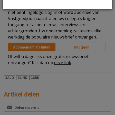
U kunt het artikel niet volledig lezen omdat u nog
niet bent ingelogd. Log in of word abonnee van
Vastgoedjournaal.nl. U en uw collega's krijgen
toegang tot al het nieuws, interviews en
achtergronden. Uw onderneming zal tevens elke
werkdag de populaire nieuwsbrief ontvangen.
Abonnement afsluiten
Inloggen
Of wilt u dagelijks onze gratis nieuwsbrief
ontvangen? Klik dan op
deze link
.
JAJO
BLINK
CSRD
Artikel delen
Delen via e-mail