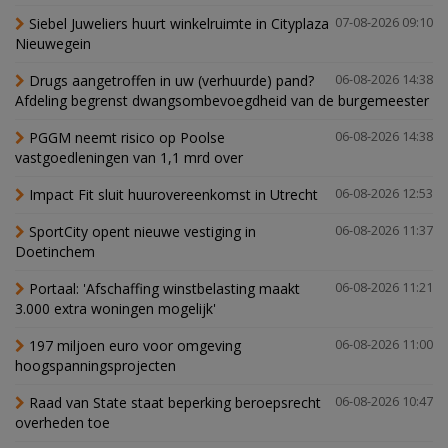
Siebel Juweliers huurt winkelruimte in Cityplaza
07-08-2026 09:10
Nieuwegein
Drugs aangetroffen in uw (verhuurde) pand?
06-08-2026 14:38
Afdeling begrenst dwangsombevoegdheid van de burgemeester
PGGM neemt risico op Poolse
06-08-2026 14:38
vastgoedleningen van 1,1 mrd over
Impact Fit sluit huurovereenkomst in Utrecht
06-08-2026 12:53
SportCity opent nieuwe vestiging in
06-08-2026 11:37
Doetinchem
Portaal: 'Afschaffing winstbelasting maakt
06-08-2026 11:21
3.000 extra woningen mogelijk'
197 miljoen euro voor omgeving
06-08-2026 11:00
hoogspanningsprojecten
Raad van State staat beperking beroepsrecht
06-08-2026 10:47
overheden toe