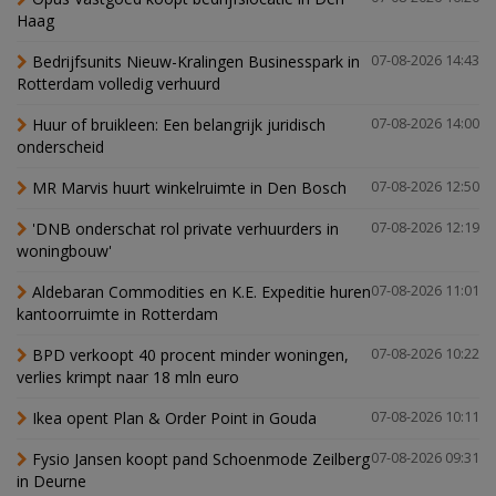
Haag
Bedrijfsunits Nieuw-Kralingen Businesspark in
07-08-2026 14:43
Rotterdam volledig verhuurd
Huur of bruikleen: Een belangrijk juridisch
07-08-2026 14:00
onderscheid
MR Marvis huurt winkelruimte in Den Bosch
07-08-2026 12:50
'DNB onderschat rol private verhuurders in
07-08-2026 12:19
woningbouw'
Aldebaran Commodities en K.E. Expeditie huren
07-08-2026 11:01
kantoorruimte in Rotterdam
BPD verkoopt 40 procent minder woningen,
07-08-2026 10:22
verlies krimpt naar 18 mln euro
Ikea opent Plan & Order Point in Gouda
07-08-2026 10:11
Fysio Jansen koopt pand Schoenmode Zeilberg
07-08-2026 09:31
in Deurne