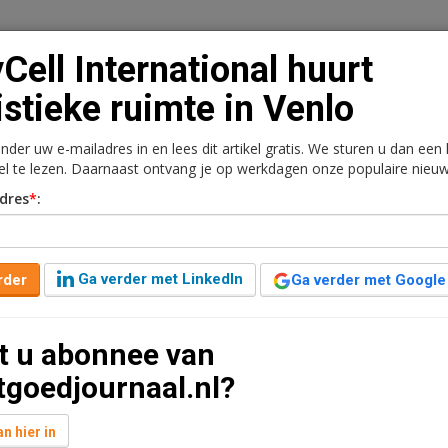
Cell International huurt
istieke ruimte in Venlo
onder uw e-mailadres in en lees dit artikel gratis. We sturen u dan een
n
Vacaturebank
Contact
Abonnementen
kel te lezen. Daarnaast ontvang je op werkdagen onze populaire nieuw
dres
*
:
rkt
Kantoren
Retail
Logistiek
Juridisch | Fiscaa
huurt logistieke ruimte in
Ga verder met LinkedIn
rder
Ga verder met Google
t u abonnee van
ut leestijd
tgoedjournaal.nl?
uimte huren aan de Venrayseweg 110 in Venlo. Het
e en 2.595 m2 bedrijfsruimte en is gelegen op een
n hier in