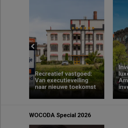
Previous
Inv
e
Recreatief vastgoed:
lux
t met
Van executieveiling
Am
naar nieuwe toekomst
inv
WOCODA Special 2026