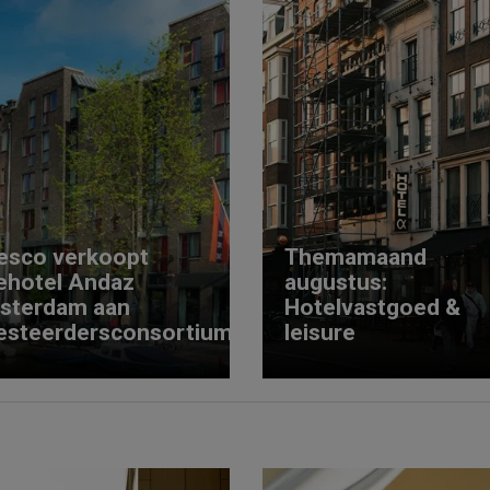
esco verkoopt
Themamaand
ehotel Andaz
augustus:
sterdam aan
Hotelvastgoed &
esteerdersconsortium
leisure