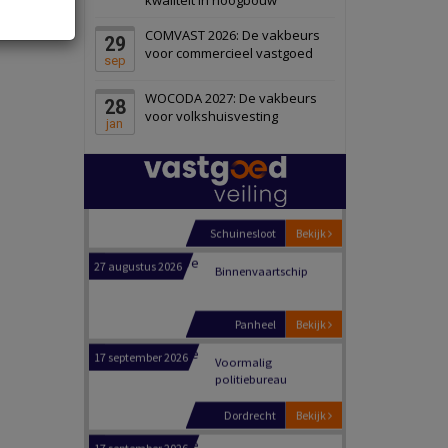
Schiedam
Bekijk
COMVAST 2026: De vakbeurs
29
22 september 2026
Attractiepark
voor commercieel vastgoed
sep
WOCODA 2027: De vakbeurs
28
Oranje
Bekijk
voor volkshuisvesting
jan
28 september 2026
Grootschalig
bedrijventerrein
Schuinesloot
Bekijk
27 augustus 2026
Binnenvaartschip
Panheel
Bekijk
17 september 2026
Voormalig
politiebureau
Dordrecht
Bekijk
17 september 2026
Voormalig
politiebureau