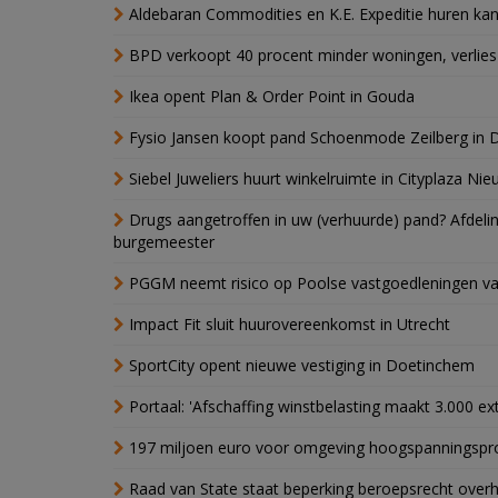
Aldebaran Commodities en K.E. Expeditie huren ka
BPD verkoopt 40 procent minder woningen, verlies
Ikea opent Plan & Order Point in Gouda
Fysio Jansen koopt pand Schoenmode Zeilberg in 
Siebel Juweliers huurt winkelruimte in Cityplaza Ni
Drugs aangetroffen in uw (verhuurde) pand? Afde
burgemeester
PGGM neemt risico op Poolse vastgoedleningen va
Impact Fit sluit huurovereenkomst in Utrecht
SportCity opent nieuwe vestiging in Doetinchem
Portaal: 'Afschaffing winstbelasting maakt 3.000 e
197 miljoen euro voor omgeving hoogspanningspr
Raad van State staat beperking beroepsrecht over