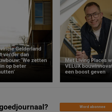
vincie Gelderland
kt verder dan
uwbouw: ‘We zetten
Met Living Places wi
 in op beter
VELUX bouwinnovat
utten’
een boost geven
tgoedjournaal?
Word abonnee