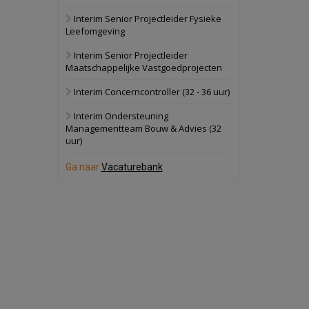
Interim Senior Projectleider Fysieke
Schuinesloot
Bekijk
Leefomgeving
27 augustus 2026
Binnenvaartschip
Interim Senior Projectleider
Maatschappelijke Vastgoedprojecten
Panheel
Bekijk
Interim Concerncontroller (32 - 36 uur)
17 september 2026
Voormalig
Interim Ondersteuning
politiebureau
Managementteam Bouw & Advies (32
uur)
Dordrecht
Bekijk
17 september 2026
Ga naar
Vacaturebank
Voormalig
politiebureau
Hilversum
Bekijk
17 september 2026
Voormalig
politiebureau
Zaandam
Bekijk
8 september 2026
Zorgcomplex