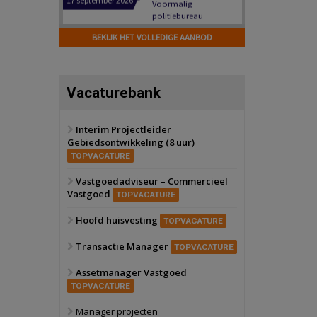
Hilversum
Bekijk
17 september 2026
BEKIJK HET VOLLEDIGE AANBOD
Voormalig
politiebureau
Zaandam
Bekijk
Vacaturebank
8 september 2026
Zorgcomplex
Interim Projectleider
Gebiedsontwikkeling (8 uur)
Zwanenburg
Bekijk
TOPVACATURE
6 oktober 2026
Transformatieobject
Vastgoedadviseur – Commercieel
Vastgoed
TOPVACATURE
Schiedam
Bekijk
Hoofd huisvesting
TOPVACATURE
22 september 2026
Attractiepark
Transactie Manager
TOPVACATURE
Assetmanager Vastgoed
Oranje
Bekijk
TOPVACATURE
28 september 2026
Grootschalig
Manager projecten
bedrijventerrein