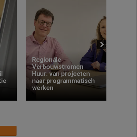
Next
Regionale
Verbouwstromen
‘We w
l
Huur: van projecten
koop
ie
naar programmatisch
gewo
werken
krijg