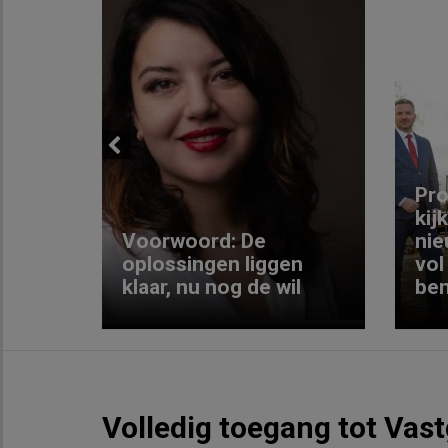
Previous
ng:
Pro
kij
Voorwoord: De
nie
ke
oplossingen liggen
vol
klaar, nu nog de wil
ben
Volledig toegang tot Vas