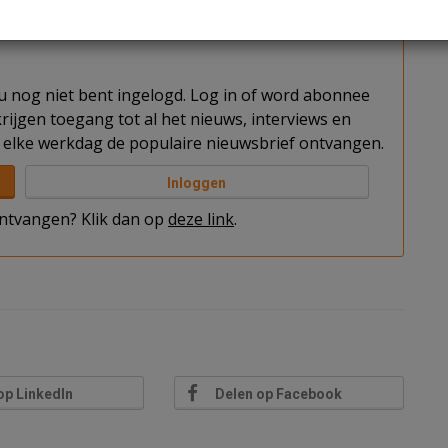
t u nog niet bent ingelogd. Log in of word abonnee
rijgen toegang tot al het nieuws, interviews en
elke werkdag de populaire nieuwsbrief ontvangen.
Inloggen
 ontvangen? Klik dan op
deze link
.
op LinkedIn
Delen op Facebook