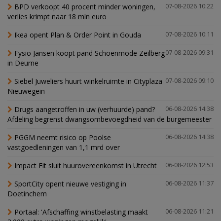
BPD verkoopt 40 procent minder woningen,
07-08-2026 10:22
verlies krimpt naar 18 mln euro
Ikea opent Plan & Order Point in Gouda
07-08-2026 10:11
Fysio Jansen koopt pand Schoenmode Zeilberg
07-08-2026 09:31
in Deurne
Siebel Juweliers huurt winkelruimte in Cityplaza
07-08-2026 09:10
Nieuwegein
Drugs aangetroffen in uw (verhuurde) pand?
06-08-2026 14:38
Afdeling begrenst dwangsombevoegdheid van de burgemeester
PGGM neemt risico op Poolse
06-08-2026 14:38
vastgoedleningen van 1,1 mrd over
Impact Fit sluit huurovereenkomst in Utrecht
06-08-2026 12:53
SportCity opent nieuwe vestiging in
06-08-2026 11:37
Doetinchem
Portaal: 'Afschaffing winstbelasting maakt
06-08-2026 11:21