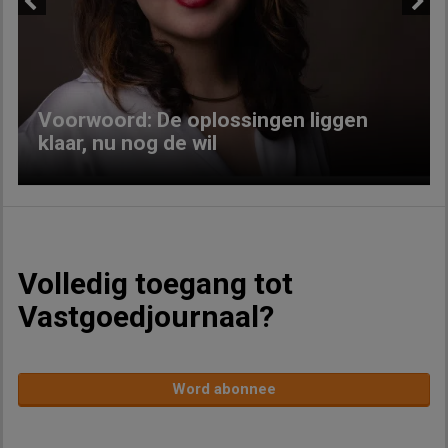
Previous
Next
Voorwoord: De oplossingen liggen
klaar, nu nog de wil
Volledig toegang tot
Vastgoedjournaal?
Word abonnee