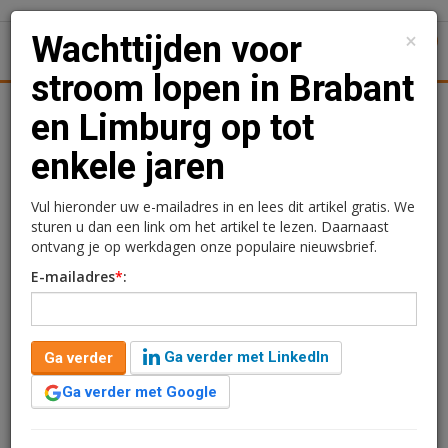
×
Wachttijden voor
1
Toggl
stroom lopen in Brabant
Achtergronden
Woningmarkt
Kantore
Nieuws
Uitgelicht
en Limburg op tot
enkele jaren
Wachttijden voor stroom
lopen in Brabant en
Vul hieronder uw e-mailadres in en lees dit artikel gratis. We
sturen u dan een link om het artikel te lezen. Daarnaast
Limburg op tot enkele
ontvang je op werkdagen onze populaire nieuwsbrief.
E-mailadres
*
:
jaren
Redactie
17 april 2025 om 10:11
Ga verder met LinkedIn
Ga verder
één jaar geleden aangepast
1 minuut leestijd
Ga verder met Google
Grootverbruikers van elektriciteit en de grotere
producenten van wind- en zonnestroom in Limburg en