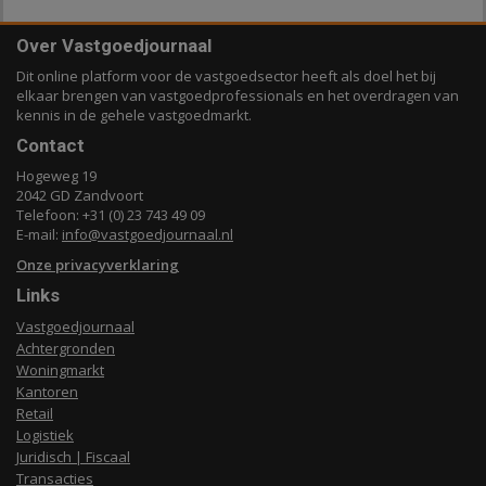
Over Vastgoedjournaal
Dit online platform voor de vastgoedsector heeft als doel het bij
elkaar brengen van vastgoedprofessionals en het overdragen van
kennis in de gehele vastgoedmarkt.
Contact
Hogeweg 19
2042 GD Zandvoort
Telefoon: +31 (0) 23 743 49 09
E-mail:
info@vastgoedjournaal.nl
Onze privacyverklaring
Links
Vastgoedjournaal
Achtergronden
Woningmarkt
Kantoren
Retail
Logistiek
Juridisch | Fiscaal
Transacties