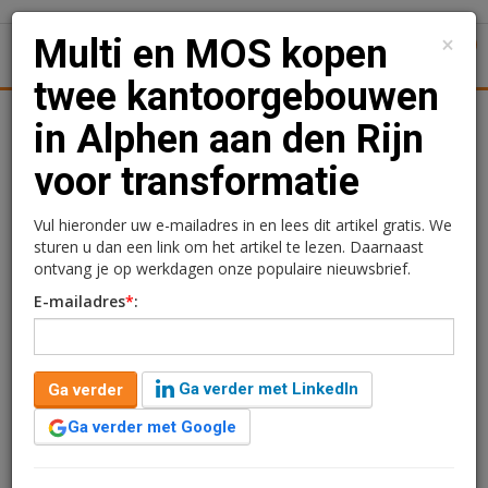
×
Multi en MOS kopen
1
Toggl
twee kantoorgebouwen
tiek
Juridisch | Fiscaal
Transacties
Werk
Specials
in Alphen aan den Rijn
voor transformatie
Multi en MOS kopen twee
kantoorgebouwen in
Vul hieronder uw e-mailadres in en lees dit artikel gratis. We
sturen u dan een link om het artikel te lezen. Daarnaast
Alphen aan den Rijn voor
ontvang je op werkdagen onze populaire nieuwsbrief.
E-mailadres
*
:
transformatie
Redactie
17 april 2025 om 09:29
Ga verder met LinkedIn
Ga verder
één jaar geleden aangepast
1 minuut leestijd
Ga verder met Google
Multi Corporation en Mother Of Space hebben samen
twee kantoorgebouwen in Alphen aan den Rijn