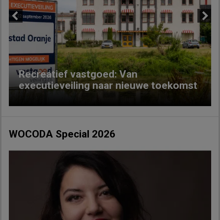
Previous
Next
Recreatief vastgoed: Van
executieveiling naar nieuwe toekomst
WOCODA Special 2026