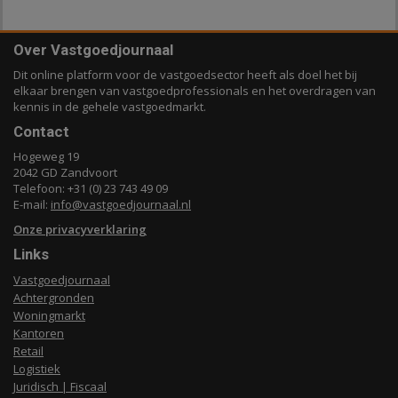
Over Vastgoedjournaal
Dit online platform voor de vastgoedsector heeft als doel het bij
elkaar brengen van vastgoedprofessionals en het overdragen van
kennis in de gehele vastgoedmarkt.
Contact
Hogeweg 19
2042 GD Zandvoort
Telefoon: +31 (0) 23 743 49 09
E-mail:
info@vastgoedjournaal.nl
Onze privacyverklaring
Links
Vastgoedjournaal
Achtergronden
Woningmarkt
Kantoren
Retail
Logistiek
Juridisch | Fiscaal