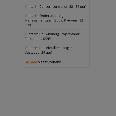
Interim Concerncontroller (32 - 36 uur)
Schuinesloot
Bekijk
Interim Ondersteuning
27 augustus 2026
Binnenvaartschip
Managementteam Bouw & Advies (32
uur)
Panheel
Bekijk
Interim Bouwkundig Projectleider
Ziekenhuis (ZZP)
17 september 2026
Voormalig
politiebureau
Interim Portefeuillemanager
Vastgoed (24 uur)
Dordrecht
Bekijk
Ga naar
Vacaturebank
17 september 2026
Voormalig
politiebureau
Hilversum
Bekijk
17 september 2026
Voormalig
politiebureau
Zaandam
Bekijk
8 september 2026
Zorgcomplex