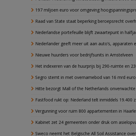
197 miljoen euro voor omgeving hoogspanningspr
Raad van State staat beperking beroepsrecht over
Nederlandse portefeuille blijft zwaartepunt in halfja
Nederlander geeft meer uit aan auto’s, apparaten 
Nieuwe huurders voor bedrijfsunits in Amstelveen
Het indexeren van de huurprijs bij 290-ruimte en 2
Segro stemt in met overnamebod van 16 mrd euro
Hitte bezorgt Mall of the Netherlands onverwacht
Fastfood rukt op: Nederland telt inmiddels 19.400 
Vergunning voor ruim 800 appartementen in Haarlem
Kabinet zet 24 gemeenten onder druk om asielopva
Sweco neemt het Belgische All Soil Assistance over