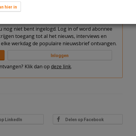
n hier in
t u nog niet bent ingelogd. Log in of word abonnee
rijgen toegang tot al het nieuws, interviews en
elke werkdag de populaire nieuwsbrief ontvangen.
Inloggen
 ontvangen? Klik dan op
deze link
.
op LinkedIn
Delen op Facebook