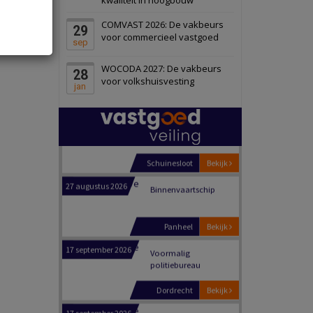
Schiedam
Bekijk
COMVAST 2026: De vakbeurs
29
22 september 2026
Attractiepark
voor commercieel vastgoed
sep
WOCODA 2027: De vakbeurs
28
Oranje
Bekijk
voor volkshuisvesting
jan
28 september 2026
Grootschalig
bedrijventerrein
Schuinesloot
Bekijk
27 augustus 2026
Binnenvaartschip
Panheel
Bekijk
17 september 2026
Voormalig
politiebureau
Dordrecht
Bekijk
17 september 2026
Voormalig
politiebureau