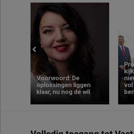
Previous
ng:
Pro
kij
Voorwoord: De
nie
ke
oplossingen liggen
vol
klaar, nu nog de wil
ben
Volledig toegang tot Vas