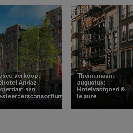
esco verkoopt
Themamaand
ehotel Andaz
augustus:
sterdam aan
Hotelvastgoed &
esteerdersconsortium
leisure