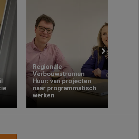
Next
Regionale
Verbouwstromen
‘We w
l
Huur: van projecten
koop
ie
naar programmatisch
gewo
werken
krijg