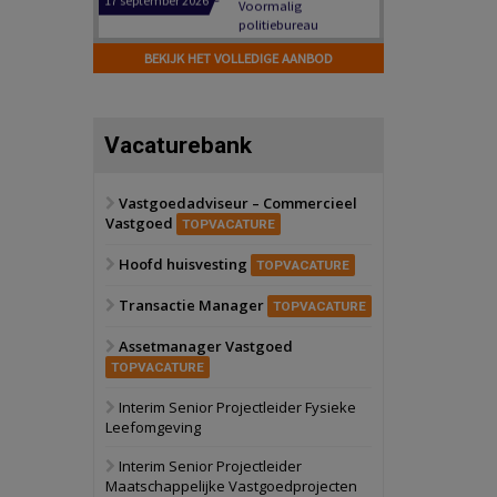
Hilversum
Bekijk
17 september 2026
BEKIJK HET VOLLEDIGE AANBOD
Voormalig
politiebureau
Zaandam
Bekijk
Vacaturebank
8 september 2026
Zorgcomplex
Vastgoedadviseur – Commercieel
Vastgoed
Zwanenburg
Bekijk
TOPVACATURE
6 oktober 2026
Hoofd huisvesting
Transformatieobject
TOPVACATURE
Transactie Manager
TOPVACATURE
Schiedam
Bekijk
Assetmanager Vastgoed
22 september 2026
Attractiepark
TOPVACATURE
Interim Senior Projectleider Fysieke
Leefomgeving
Oranje
Bekijk
28 september 2026
Interim Senior Projectleider
Grootschalig
Maatschappelijke Vastgoedprojecten
bedrijventerrein