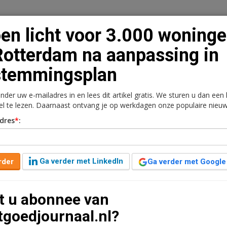
en licht voor 3.000 woning
Rotterdam na aanpassing in
stemmingsplan
n
Vacaturebank
Contact
Abonnementen
onder uw e-mailadres in en lees dit artikel gratis. We sturen u dan een
rkt
Kantoren
Retail
Logistiek
Juridisch | Fiscaa
kel te lezen. Daarnaast ontvang je op werkdagen onze populaire nieuw
dres
*
:
00 woningen in Rotterdam
stemmingsplan
Ga verder met LinkedIn
rder
Ga verder met Google
aar geleden aangepast
2 minuten leestijd
t u abonnee van
000 woningen in de Rijnhaven mag doorgaan van de
tgoedjournaal.nl?
raak heeft de bezwaren van omwonenden, op één na,