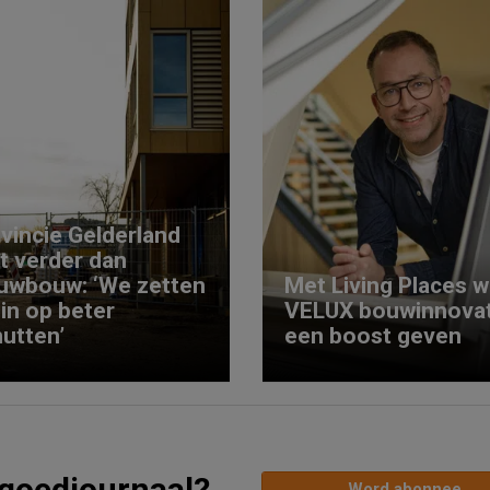
vincie Gelderland
kt verder dan
uwbouw: ‘We zetten
Met Living Places wi
 in op beter
VELUX bouwinnovat
utten’
een boost geven
tgoedjournaal?
Word abonnee