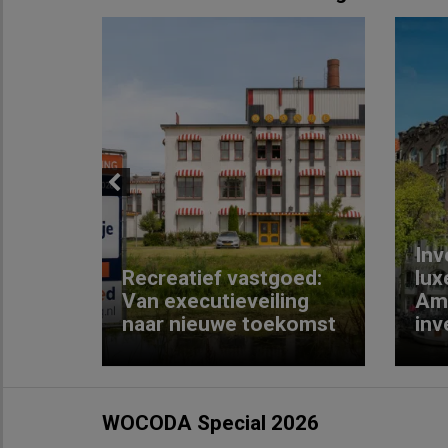
Previous
Inv
e
Recreatief vastgoed:
lux
t met
Van executieveiling
Am
naar nieuwe toekomst
inv
WOCODA Special 2026