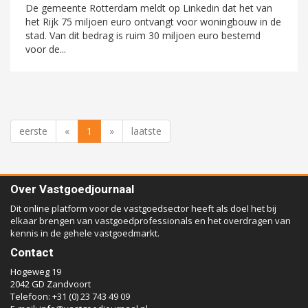
De gemeente Rotterdam meldt op Linkedin dat het van
het Rijk 75 miljoen euro ontvangt voor woningbouw in de
stad. Van dit bedrag is ruim 30 miljoen euro bestemd
voor de...
eerste
«
1
»
laatste
Over Vastgoedjournaal
Dit online platform voor de vastgoedsector heeft als doel het bij
elkaar brengen van vastgoedprofessionals en het overdragen van
kennis in de gehele vastgoedmarkt.
Contact
Hogeweg 19
2042 GD Zandvoort
Telefoon: +31 (0) 23 743 49 09