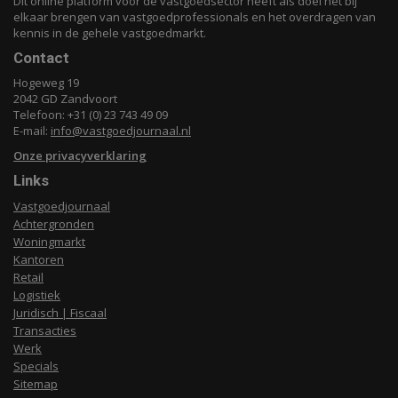
Dit online platform voor de vastgoedsector heeft als doel het bij
elkaar brengen van vastgoedprofessionals en het overdragen van
kennis in de gehele vastgoedmarkt.
Contact
Hogeweg 19
2042 GD Zandvoort
Telefoon: +31 (0) 23 743 49 09
E-mail:
info@vastgoedjournaal.nl
Onze privacyverklaring
Links
Vastgoedjournaal
Achtergronden
Woningmarkt
Kantoren
Retail
Logistiek
Juridisch | Fiscaal
Transacties
Werk
Specials
Sitemap