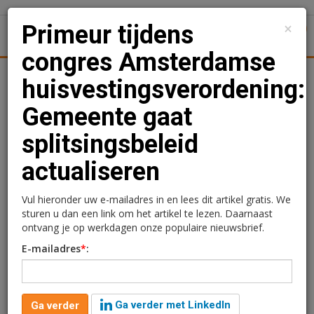
×
Primeur tijdens
1
Toggl
congres Amsterdamse
Achtergronden
Woningmarkt
Kantore
Nieuws
Uitgelicht
huisvestingsverordening:
Gemeente gaat
Primeur tijdens congres
splitsingsbeleid
Amsterdamse
actualiseren
huisvestingsverordening:
Gemeente gaat
Vul hieronder uw e-mailadres in en lees dit artikel gratis. We
sturen u dan een link om het artikel te lezen. Daarnaast
splitsingsbeleid
ontvang je op werkdagen onze populaire nieuwsbrief.
E-mailadres
*
:
actualiseren
Ga verder met LinkedIn
Ga verder