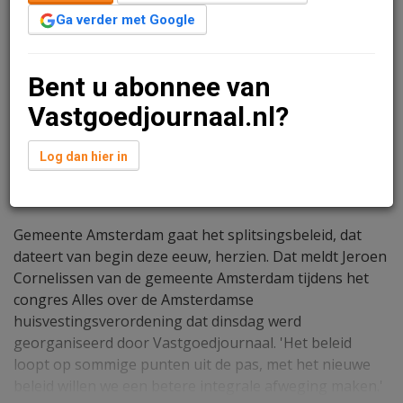
Ga verder met Google
Bent u abonnee van
Vastgoedjournaal.nl?
Log dan hier in
Lucy van Kleef
15 april 2025 om 12:57
één jaar geleden aangepast
1 minuut leestijd
Gemeente Amsterdam gaat het splitsingsbeleid, dat
dateert van begin deze eeuw, herzien. Dat meldt Jeroen
Cornelissen van de gemeente Amsterdam tijdens het
congres Alles over de Amsterdamse
huisvestingsverordening dat dinsdag werd
georganiseerd door Vastgoedjournaal. 'Het beleid
loopt op sommige punten uit de pas, met het nieuwe
beleid willen we een betere integrale afweging maken.'