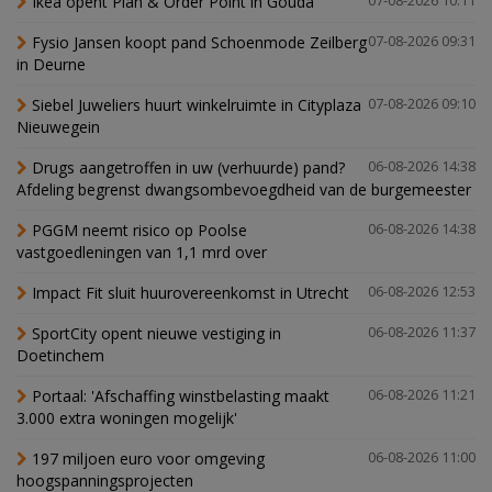
Ikea opent Plan & Order Point in Gouda
07-08-2026 10:11
Fysio Jansen koopt pand Schoenmode Zeilberg
07-08-2026 09:31
in Deurne
Siebel Juweliers huurt winkelruimte in Cityplaza
07-08-2026 09:10
Nieuwegein
Drugs aangetroffen in uw (verhuurde) pand?
06-08-2026 14:38
Afdeling begrenst dwangsombevoegdheid van de burgemeester
PGGM neemt risico op Poolse
06-08-2026 14:38
vastgoedleningen van 1,1 mrd over
Impact Fit sluit huurovereenkomst in Utrecht
06-08-2026 12:53
SportCity opent nieuwe vestiging in
06-08-2026 11:37
Doetinchem
Portaal: 'Afschaffing winstbelasting maakt
06-08-2026 11:21
3.000 extra woningen mogelijk'
197 miljoen euro voor omgeving
06-08-2026 11:00
hoogspanningsprojecten