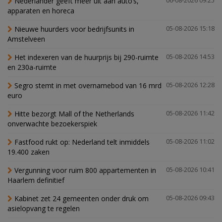
Nederlander geeft meer uit aan auto’s,
06-08-2026 09:25
apparaten en horeca
Nieuwe huurders voor bedrijfsunits in
05-08-2026 15:18
Amstelveen
Het indexeren van de huurprijs bij 290-ruimte
05-08-2026 14:53
en 230a-ruimte
Segro stemt in met overnamebod van 16 mrd
05-08-2026 12:28
euro
Hitte bezorgt Mall of the Netherlands
05-08-2026 11:42
onverwachte bezoekerspiek
Fastfood rukt op: Nederland telt inmiddels
05-08-2026 11:02
19.400 zaken
Vergunning voor ruim 800 appartementen in
05-08-2026 10:41
Haarlem definitief
Kabinet zet 24 gemeenten onder druk om
05-08-2026 09:43
asielopvang te regelen