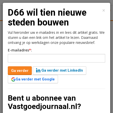
×
D66 wil tien nieuwe
1
Toggl
steden bouwen
Achtergronden
Woningmarkt
Kantore
Nieuws
Uitgelicht
Vul hieronder uw e-mailadres in en lees dit artikel gratis. We
sturen u dan een link om het artikel te lezen. Daarnaast
D66 wil tien nieuwe
ontvang je op werkdagen onze populaire nieuwsbrief.
E-mailadres
*
:
steden bouwen
Redactie
14 april 2025 om 10:22
Ga verder met LinkedIn
Ga verder
één jaar geleden aangepast
1 minuut leestijd
Ga verder met Google
D66 wil de woningnood oplossen door tien nieuwe
steden te bouwen. 'Het taboe van bouwen in het groen
moet eraf', zo zei partijleider Rob Jetten tijdens het
Bent u abonnee van
partijcongres van D66 zaterdag in Breda.
Vastgoedjournaal.nl?