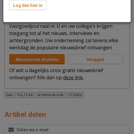
Verder lezen?
Log dan hier in
U kunt het artikel niet volledig lezen omdat u nog
niet bent ingelogd. Log in of word abonnee van
Vastgoedjournaal.nl. U en uw collega's krijgen
toegang tot al het nieuws, interviews en
achtergronden. Uw onderneming zal tevens elke
werkdag de populaire nieuwsbrief ontvangen.
Abonnement afsluiten
Inloggen
Of wilt u dagelijks onze gratis nieuwsbrief
ontvangen? Klik dan op
deze link
.
D66
POLITIEK
WONINGBOUW
STEDEN
Artikel delen
Delen via e-mail