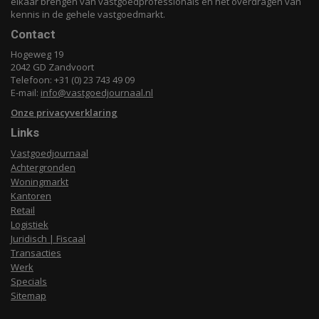
elkaar brengen van vastgoedprofessionals en het overdragen van
kennis in de gehele vastgoedmarkt.
Contact
Hogeweg 19
2042 GD Zandvoort
Telefoon: +31 (0) 23 743 49 09
E-mail:
info@vastgoedjournaal.nl
Onze privacyverklaring
Links
Vastgoedjournaal
Achtergronden
Woningmarkt
Kantoren
Retail
Logistiek
Juridisch | Fiscaal
Transacties
Werk
Specials
Sitemap