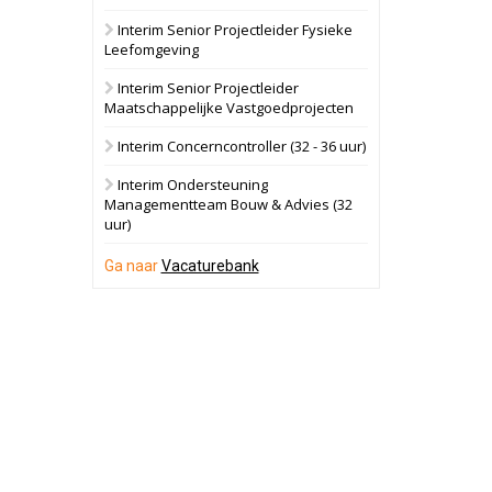
Interim Senior Projectleider Fysieke
Schuinesloot
Bekijk
Leefomgeving
27 augustus 2026
Binnenvaartschip
Interim Senior Projectleider
Maatschappelijke Vastgoedprojecten
Panheel
Bekijk
Interim Concerncontroller (32 - 36 uur)
17 september 2026
Voormalig
Interim Ondersteuning
politiebureau
Managementteam Bouw & Advies (32
uur)
Dordrecht
Bekijk
17 september 2026
Ga naar
Vacaturebank
Voormalig
politiebureau
Hilversum
Bekijk
17 september 2026
Voormalig
politiebureau
Zaandam
Bekijk
8 september 2026
Zorgcomplex