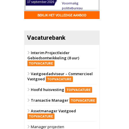
Hilversum
Bekijk
17 september 2026
BEKIJK HET VOLLEDIGE AANBOD
Voormalig
politiebureau
Zaandam
Bekijk
Vacaturebank
8 september 2026
Zorgcomplex
Interim Projectleider
Gebiedsontwikkeling (8 uur)
Zwanenburg
Bekijk
TOPVACATURE
6 oktober 2026
Transformatieobject
Vastgoedadviseur – Commercieel
Vastgoed
TOPVACATURE
Schiedam
Bekijk
Hoofd huisvesting
TOPVACATURE
22 september 2026
Attractiepark
Transactie Manager
TOPVACATURE
Assetmanager Vastgoed
Oranje
Bekijk
TOPVACATURE
28 september 2026
Grootschalig
Manager projecten
bedrijventerrein