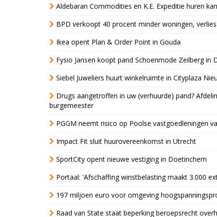
Aldebaran Commodities en K.E. Expeditie huren ka
BPD verkoopt 40 procent minder woningen, verlies
Ikea opent Plan & Order Point in Gouda
Fysio Jansen koopt pand Schoenmode Zeilberg in 
Siebel Juweliers huurt winkelruimte in Cityplaza Ni
Drugs aangetroffen in uw (verhuurde) pand? Afde
burgemeester
PGGM neemt risico op Poolse vastgoedleningen va
Impact Fit sluit huurovereenkomst in Utrecht
SportCity opent nieuwe vestiging in Doetinchem
Portaal: 'Afschaffing winstbelasting maakt 3.000 e
197 miljoen euro voor omgeving hoogspanningspr
Raad van State staat beperking beroepsrecht over