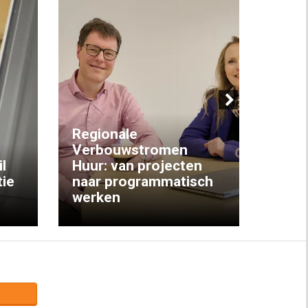
Next
Regionale
Verbouwstromen
‘We w
l
Huur: van projecten
koop
ie
naar programmatisch
gewo
werken
krijg