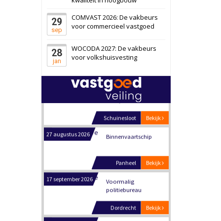
Schiedam
Bekijk
COMVAST 2026: De vakbeurs
29
22 september 2026
Attractiepark
voor commercieel vastgoed
sep
WOCODA 2027: De vakbeurs
28
Oranje
Bekijk
voor volkshuisvesting
jan
28 september 2026
Grootschalig
bedrijventerrein
Schuinesloot
Bekijk
27 augustus 2026
Binnenvaartschip
Panheel
Bekijk
17 september 2026
Voormalig
politiebureau
Dordrecht
Bekijk
17 september 2026
Voormalig
politiebureau