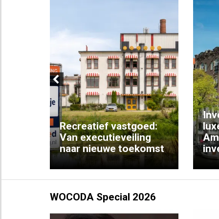
Previous
Inv
e
Recreatief vastgoed:
lux
t met
Van executieveiling
Am
naar nieuwe toekomst
inv
WOCODA Special 2026