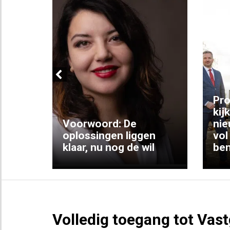
Previous
ng:
Pro
kij
Voorwoord: De
nie
ke
oplossingen liggen
vol
klaar, nu nog de wil
ben
Volledig toegang tot Vas