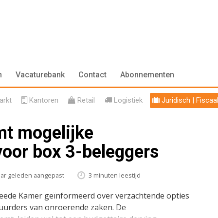
n
Vacaturebank
Contact
Abonnementen
rkt
Kantoren
Retail
Logistiek
Juridisch | Fiscaa
mt mogelijke
voor box 3-beleggers
aar geleden aangepast
3 minuten leestijd
Tweede Kamer geïnformeerd over verzachtende opties
huurders van onroerende zaken. De