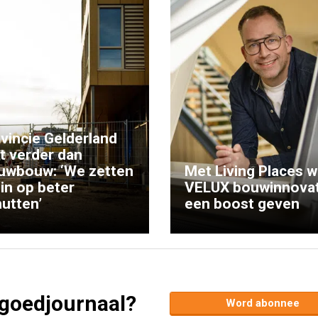
vincie Gelderland
kt verder dan
uwbouw: ‘We zetten
Met Living Places wi
 in op beter
VELUX bouwinnovat
utten’
een boost geven
tgoedjournaal?
Word abonnee