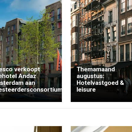
esco verkoopt
Themamaand
ehotel Andaz
augustus:
sterdam aan
Hotelvastgoed &
esteerdersconsortium
leisure