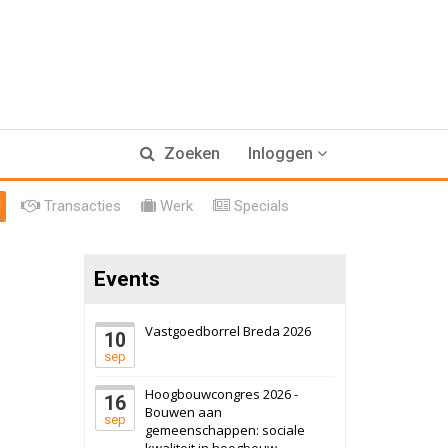
17 september 2026
Voormalig
Zoeken
Inloggen
politiebureau
Hilversum
Bekijk
l
Transacties
Werk
Specials
17 september 2026
Voormalig
politiebureau
Events
Zaandam
Bekijk
8 september 2026
Zorgcomplex
Vastgoedborrel Breda 2026
10
sep
Zwanenburg
Bekijk
Hoogbouwcongres 2026 -
16
6 oktober 2026
Transformatieobject
Bouwen aan
sep
gemeenschappen: sociale
kwaliteit in hoogbouw