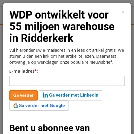
×
WDP ontwikkelt voor
1
Toggl
55 miljoen warehouse
Achtergronden
Woningmarkt
Kantore
Nieuws
Uitgelicht
in Ridderkerk
WDP ontwikkelt voor 55
Vul hieronder uw e-mailadres in en lees dit artikel gratis. We
sturen u dan een link om het artikel te lezen. Daarnaast
miljoen warehouse in
ontvang je op werkdagen onze populaire nieuwsbrief.
E-mailadres
*
:
Ridderkerk
Redactie
9 april 2025 om 09:12
Ga verder met LinkedIn
Ga verder
één jaar geleden aangepast
1 minuut leestijd
Ga verder met Google
WDP gaat in Ridderkerk een warehouse realiseren met
een totaal verhuurbaar oppervlak van circa 34.000
m2. Kivits Logistics Group gaat de locatie huren voor
Bent u abonnee van
twintig jaar.