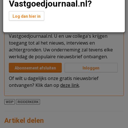
Vastgoedjournaal.nl?
Verder lezen?
Log dan hier in
U kunt het artikel niet volledig lezen omdat u nog
niet bent ingelogd. Log in of word abonnee van
Vastgoedjournaal.nl. U en uw collega's krijgen
toegang tot al het nieuws, interviews en
achtergronden. Uw onderneming zal tevens elke
werkdag de populaire nieuwsbrief ontvangen.
Abonnement afsluiten
Inloggen
Of wilt u dagelijks onze gratis nieuwsbrief
ontvangen? Klik dan op
deze link
.
WDP
RIDDERKERK
Artikel delen