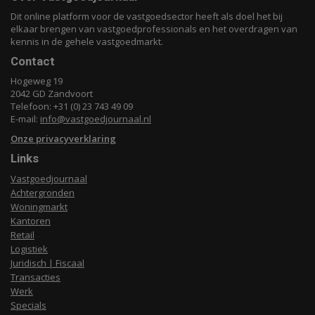
Dit online platform voor de vastgoedsector heeft als doel het bij
elkaar brengen van vastgoedprofessionals en het overdragen van
kennis in de gehele vastgoedmarkt.
Contact
Hogeweg 19
2042 GD Zandvoort
Telefoon: +31 (0) 23 743 49 09
E-mail:
info@vastgoedjournaal.nl
Onze privacyverklaring
Links
Vastgoedjournaal
Achtergronden
Woningmarkt
Kantoren
Retail
Logistiek
Juridisch | Fiscaal
Transacties
Werk
Specials