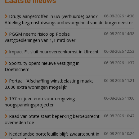
Laatste nieuws
Drugs aangetroffen in uw (verhuurde) pand?
06-08-2026 14:38
Afdeling begrenst dwangsombevoegdheid van de burgemeester
PGGM neemt risico op Poolse
06-08-2026 14:38
vastgoedleningen van 1,1 mrd over
Impact Fit sluit huurovereenkomst in Utrecht
06-08-2026 12:53
SportCity opent nieuwe vestiging in
06-08-2026 11:37
Doetinchem
Portaal: 'Afschaffing winstbelasting maakt
06-08-2026 11:21
3.000 extra woningen mogelijk'
197 miljoen euro voor omgeving
06-08-2026 11:00
hoogspanningsprojecten
Raad van State staat beperking beroepsrecht
06-08-2026 10:47
overheden toe
Nederlandse portefeuille blijft zwaartepunt in
06-08-2026 10:24