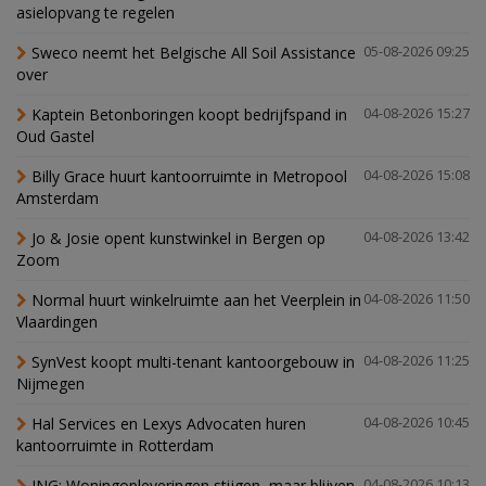
asielopvang te regelen
Sweco neemt het Belgische All Soil Assistance
05-08-2026 09:25
over
Kaptein Betonboringen koopt bedrijfspand in
04-08-2026 15:27
Oud Gastel
Billy Grace huurt kantoorruimte in Metropool
04-08-2026 15:08
Amsterdam
Jo & Josie opent kunstwinkel in Bergen op
04-08-2026 13:42
Zoom
Normal huurt winkelruimte aan het Veerplein in
04-08-2026 11:50
Vlaardingen
SynVest koopt multi-tenant kantoorgebouw in
04-08-2026 11:25
Nijmegen
Hal Services en Lexys Advocaten huren
04-08-2026 10:45
kantoorruimte in Rotterdam
ING: Woningopleveringen stijgen, maar blijven
04-08-2026 10:13