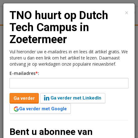
×
TNO huurt op Dutch
1
Toggl
Tech Campus in
tiek
Juridisch | Fiscaal
Transacties
Werk
Specials
Zoetermeer
TNO huurt op Dutch Tech
Vul hieronder uw e-mailadres in en lees dit artikel gratis. We
sturen u dan een link om het artikel te lezen. Daarnaast
Campus in Zoetermeer
ontvang je op werkdagen onze populaire nieuwsbrief.
E-mailadres
*
:
Redactie
7 april 2025 om 17:32
één jaar geleden aangepast
2 minuten leestijd
Ga verder met LinkedIn
Ga verder
PingProperties heeft een langdurige
huurovereenkomst gesloten met TNO, de organisatie
Ga verder met Google
voor toegepaste wetenschap en technologie, voor de
Dutch Tech Campus (DTC) in Zoetermeer.
Bent u abonnee van