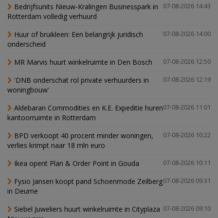
Bedrijfsunits Nieuw-Kralingen Businesspark in
07-08-2026 14:43
Rotterdam volledig verhuurd
Huur of bruikleen: Een belangrijk juridisch
07-08-2026 14:00
onderscheid
MR Marvis huurt winkelruimte in Den Bosch
07-08-2026 12:50
'DNB onderschat rol private verhuurders in
07-08-2026 12:19
woningbouw'
Aldebaran Commodities en K.E. Expeditie huren
07-08-2026 11:01
kantoorruimte in Rotterdam
BPD verkoopt 40 procent minder woningen,
07-08-2026 10:22
verlies krimpt naar 18 mln euro
Ikea opent Plan & Order Point in Gouda
07-08-2026 10:11
Fysio Jansen koopt pand Schoenmode Zeilberg
07-08-2026 09:31
in Deurne
Siebel Juweliers huurt winkelruimte in Cityplaza
07-08-2026 09:10