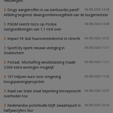
Nieuwegein
Drugs aangetroffen in uw (verhuurde) pand?
06-08-2026 14:38
Afdeling begrenst dwangsombevoegdheid van de burgemeester
PGGM neemt risico op Poolse
06-08-2026 14:38
vastgoedleningen van 1,1 mrd over
Impact Fit sluit huurovereenkomst in Utrecht
06-08-2026 12:53
SportCity opent nieuwe vestiging in
06-08-2026 11:37
Doetinchem
Portaal: 'Afschaffing winstbelasting maakt
06-08-2026 11:21
3.000 extra woningen mogelijk'
197 miljoen euro voor omgeving
06-08-2026 11:00
hoogspanningsprojecten
Raad van State staat beperking beroepsrecht
06-08-2026 10:47
overheden toe
Nederlandse portefeuille blijft zwaartepunt in
06-08-2026 10:24
halfjaarcijfers Xior