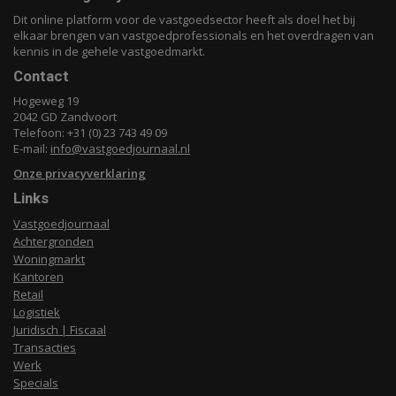
Dit online platform voor de vastgoedsector heeft als doel het bij
elkaar brengen van vastgoedprofessionals en het overdragen van
kennis in de gehele vastgoedmarkt.
Contact
Hogeweg 19
2042 GD Zandvoort
Telefoon: +31 (0) 23 743 49 09
E-mail:
info@vastgoedjournaal.nl
Onze privacyverklaring
Links
Vastgoedjournaal
Achtergronden
Woningmarkt
Kantoren
Retail
Logistiek
Juridisch | Fiscaal
Transacties
Werk
Specials