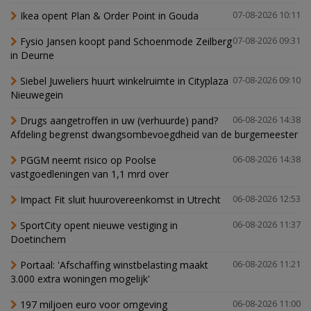
Ikea opent Plan & Order Point in Gouda
07-08-2026 10:11
Fysio Jansen koopt pand Schoenmode Zeilberg
07-08-2026 09:31
in Deurne
Siebel Juweliers huurt winkelruimte in Cityplaza
07-08-2026 09:10
Nieuwegein
Drugs aangetroffen in uw (verhuurde) pand?
06-08-2026 14:38
Afdeling begrenst dwangsombevoegdheid van de burgemeester
PGGM neemt risico op Poolse
06-08-2026 14:38
vastgoedleningen van 1,1 mrd over
Impact Fit sluit huurovereenkomst in Utrecht
06-08-2026 12:53
SportCity opent nieuwe vestiging in
06-08-2026 11:37
Doetinchem
Portaal: 'Afschaffing winstbelasting maakt
06-08-2026 11:21
3.000 extra woningen mogelijk'
197 miljoen euro voor omgeving
06-08-2026 11:00