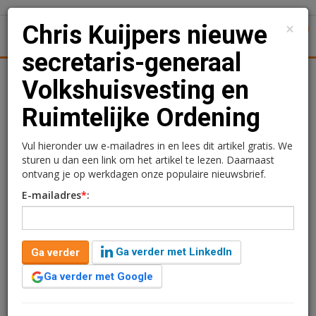
×
Chris Kuijpers nieuwe
1
Toggl
secretaris-generaal
tiek
Juridisch | Fiscaal
Transacties
Werk
Specials
Volkshuisvesting en
Ruimtelijke Ordening
Chris Kuijpers nieuwe
secretaris-generaal
Vul hieronder uw e-mailadres in en lees dit artikel gratis. We
sturen u dan een link om het artikel te lezen. Daarnaast
Volkshuisvesting en
ontvang je op werkdagen onze populaire nieuwsbrief.
E-mailadres
*
:
Ruimtelijke Ordening
Redactie
28 maart 2025 om 16:04
Ga verder met LinkedIn
Ga verder
1 minuut leestijd
Ga verder met Google
Chris Kuijpers wordt secretaris-generaal van het
ministerie van Volkshuisvesting en Ruimtelijke