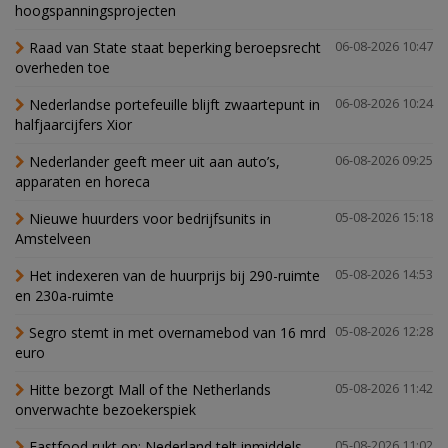
hoogspanningsprojecten
Raad van State staat beperking beroepsrecht
06-08-2026 10:47
overheden toe
Nederlandse portefeuille blijft zwaartepunt in
06-08-2026 10:24
halfjaarcijfers Xior
Nederlander geeft meer uit aan auto’s,
06-08-2026 09:25
apparaten en horeca
Nieuwe huurders voor bedrijfsunits in
05-08-2026 15:18
Amstelveen
Het indexeren van de huurprijs bij 290-ruimte
05-08-2026 14:53
en 230a-ruimte
Segro stemt in met overnamebod van 16 mrd
05-08-2026 12:28
euro
Hitte bezorgt Mall of the Netherlands
05-08-2026 11:42
onverwachte bezoekerspiek
Fastfood rukt op: Nederland telt inmiddels
05-08-2026 11:02