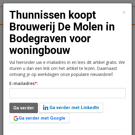
×
Thunnissen koopt
1
Toggl
Brouwerij De Molen in
tergronden
Woningmarkt
Kantoren
Retail
Logistiek
Bodegraven voor
woningbouw
Thunnissen koopt
Brouwerij De Molen in
Vul hieronder uw e-mailadres in en lees dit artikel gratis. We
sturen u dan een link om het artikel te lezen. Daarnaast
Bodegraven voor
ontvang je op werkdagen onze populaire nieuwsbrief.
E-mailadres
*
:
woningbouw
Redactie
27 maart 2025 om 15:53
Ga verder met LinkedIn
Ga verder
één jaar geleden aangepast
2 minuten leestijd
Ga verder met Google
Ontwikkelende bouwer Thunnissen heeft
overeenstemming bereikt over de aankoop van