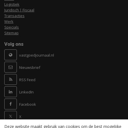
Logistiek
Juridisch | Fiscaal
Transacties
Werk
Specials
Sitemap
Volg ons
vastgoedjournaal.nl
Nieuwsbrief
RSS Feed
LinkedIn
Facebook
X
Deze website maakt gebruik van cookies om de best mogelijke